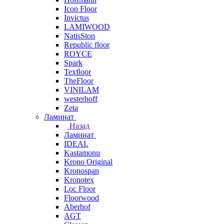
Icon Floor
Invictus
LAMIWOOD
NatisSton
Republic floor
ROYCE
Spark
Texfloor
TheFloor
VINILAM
westerhoff
Zeta
Ламинат
Назад
Ламинат
IDEAL
Kastamonu
Krono Original
Kronospan
Kronotex
Loc Floor
Floorwood
Aberhof
AGT