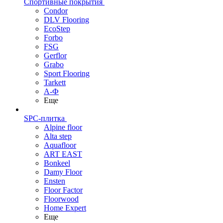
Спортивные покрытия
Condor
DLV Flooring
EcoStep
Forbo
FSG
Gerflor
Grabo
Sport Flooring
Tarkett
А-Ф
Еще
SPC-плитка
Alpine floor
Alta step
Aquafloor
ART EAST
Bonkeel
Damy Floor
Ensten
Floor Factor
Floorwood
Home Expert
Еще