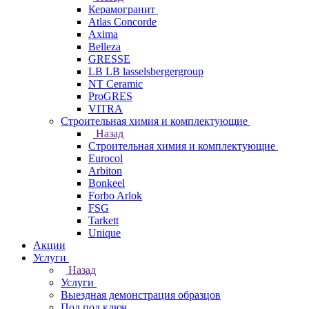
Керамогранит
Atlas Concorde
Axima
Belleza
GRESSE
LB LB lasselsbergergroup
NT Ceramic
ProGRES
VITRA
Строительная химия и комплектующие
Назад
Строительная химия и комплектующие
Eurocol
Arbiton
Bonkeel
Forbo Arlok
FSG
Tarkett
Unique
Акции
Услуги
Назад
Услуги
Выездная демонстрация образцов
Пол под ключ