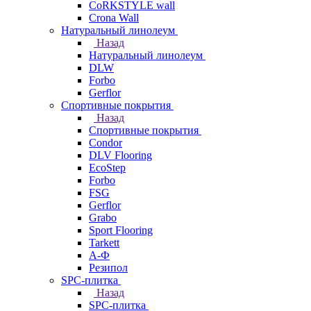
CoRKSTYLE wall
Crona Wall
Натуральный линолеум
Назад
Натуральный линолеум
DLW
Forbo
Gerflor
Спортивные покрытия
Назад
Спортивные покрытия
Condor
DLV Flooring
EcoStep
Forbo
FSG
Gerflor
Grabo
Sport Flooring
Tarkett
А-Ф
Резипол
SPC-плитка
Назад
SPC-плитка