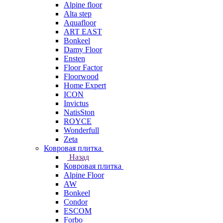
Alpine floor
Alta step
Aquafloor
ART EAST
Bonkeel
Damy Floor
Ensten
Floor Factor
Floorwood
Home Expert
ICON
Invictus
NatisSton
ROYCE
Wonderfull
Zeta
Ковровая плитка
Назад
Ковровая плитка
Alpine Floor
AW
Bonkeel
Condor
ESCOM
Forbo