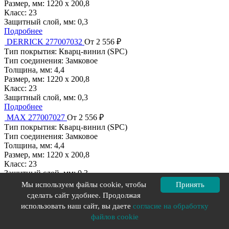
Размер, мм:
1220 x 200,8
Класс:
23
Защитный слой, мм:
0,3
Подробнее
DERRICK 277007032
От 2 556 ₽
Тип покрытия:
Кварц-винил (SPC)
Тип соединения:
Замковое
Толщина, мм:
4,4
Размер, мм:
1220 x 200,8
Класс:
23
Защитный слой, мм:
0,3
Подробнее
MAX 277007027
От 2 556 ₽
Тип покрытия:
Кварц-винил (SPC)
Тип соединения:
Замковое
Толщина, мм:
4,4
Размер, мм:
1220 x 200,8
Класс:
23
Защитный слой, мм:
0,3
Подробнее
Мы используем файлы cookie, чтобы
Принять
JASON 277007023
От 2 556 ₽
сделать сайт удобнее. Продолжая
Тип покрытия:
Кварц-винил (SPC)
использовать наш сайт, вы даете
согласие на обработку
Тип соединения:
Замковое
файлов cookie
Толщина, мм:
4,4