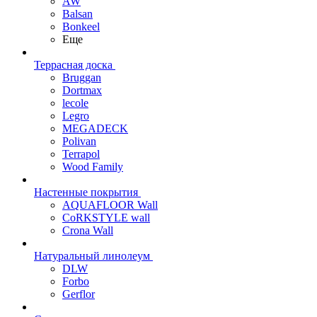
AW
Balsan
Bonkeel
Еще
Террасная доска
Bruggan
Dortmax
lecole
Legro
MEGADECK
Polivan
Terrapol
Wood Family
Настенные покрытия
AQUAFLOOR Wall
CoRKSTYLE wall
Crona Wall
Натуральный линолеум
DLW
Forbo
Gerflor