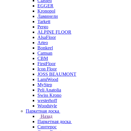
Classen
EGGER
Kronopol
Ламинели
Tarkett
Pergo
ALPINE FLOOR
AlsaFloor
Arteo
Bonkeel
Camsan
CBM
FirstFloor
Icon Floor
JOSS BEAUMONT
LamiWood
MyStep
Peli Anatolia
Swiss Krono
westerhoff
Woodstyle
Паркетная доска
Назад
Паркетная доска
Синтерос