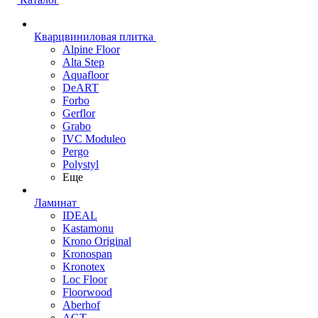
Кварцвиниловая плитка
Alpine Floor
Alta Step
Aquafloor
DeART
Forbo
Gerflor
Grabo
IVC Moduleo
Pergo
Polystyl
Еще
Ламинат
IDEAL
Kastamonu
Krono Original
Kronospan
Kronotex
Loc Floor
Floorwood
Aberhof
AGT