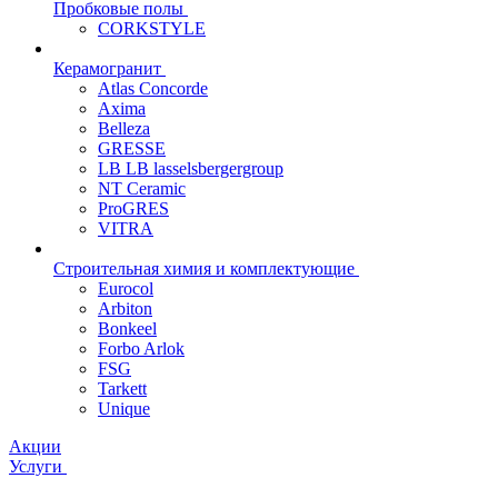
Пробковые полы
CORKSTYLE
Керамогранит
Atlas Concorde
Axima
Belleza
GRESSE
LB LB lasselsbergergroup
NT Ceramic
ProGRES
VITRA
Строительная химия и комплектующие
Eurocol
Arbiton
Bonkeel
Forbo Arlok
FSG
Tarkett
Unique
Акции
Услуги