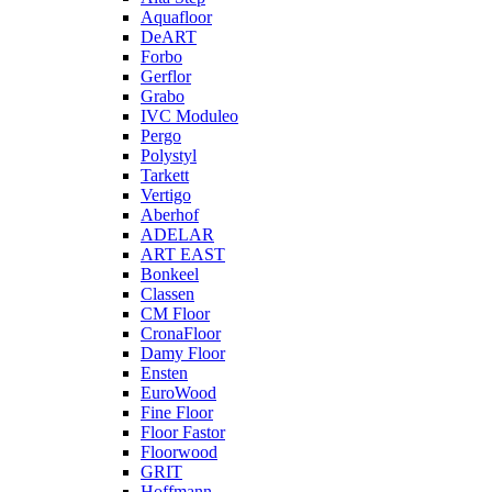
Aquafloor
DeART
Forbo
Gerflor
Grabo
IVC Moduleo
Pergo
Polystyl
Tarkett
Vertigo
Aberhof
ADELAR
ART EAST
Bonkeel
Classen
CM Floor
CronaFloor
Damy Floor
Ensten
EuroWood
Fine Floor
Floor Fastor
Floorwood
GRIT
Hoffmann