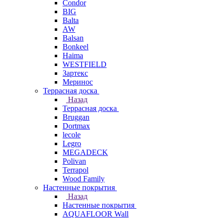
Condor
BIG
Balta
AW
Balsan
Bonkeel
Haima
WESTFIELD
Зартекс
Меринос
Террасная доска
Назад
Террасная доска
Bruggan
Dortmax
lecole
Legro
MEGADECK
Polivan
Terrapol
Wood Family
Настенные покрытия
Назад
Настенные покрытия
AQUAFLOOR Wall