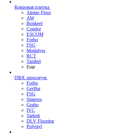
Ковровая плитка
Alpine Floor
AW
Bonkeel
Condor
ESCOM
Forbo
FSG
Modulyss
RCT
Tapibel
Еще
ПВХ линолеум
Forbo
Gerflor
FSG
Sinteros
Grabo
IVC
Tarkett
DLV Flooring
Polystyl