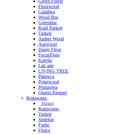
Green Forest
Floorwood
Galathea
Wood Bee
Greenline
Kraft Parkett
Tarkett
Amber Wood
Auswood
Damy Floor
FocusFloor
Karelia
Lab arte
LIVING TREE
Patreeca
Polarwood
Primavera
Quartz Parquet
Ковролин
Назад
Ковролин
Tarkett
Sintelon
Forbo
Flotex