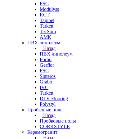
FSG
Modulyss
RCT
Tapibel
Tarkett
TecSom
АМК
ПВХ линолеум
Назад
ПВХ линолеум
Forbo
Gerflor
FSG
Sinteros
Grabo
IVC
Tarkett
DLV Flooring
Polystyl
Пробковые полы
Назад
Пробковые полы
CORKSTYLE
Керамогранит
Назад