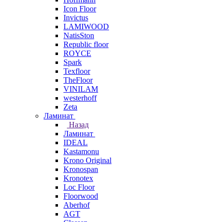
Icon Floor
Invictus
LAMIWOOD
NatisSton
Republic floor
ROYCE
Spark
Texfloor
TheFloor
VINILAM
westerhoff
Zeta
Ламинат
Назад
Ламинат
IDEAL
Kastamonu
Krono Original
Kronospan
Kronotex
Loc Floor
Floorwood
Aberhof
AGT