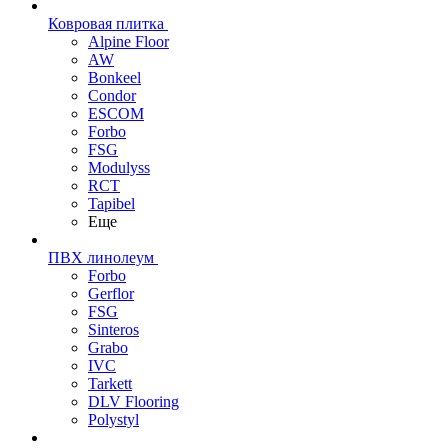
Ковровая плитка
Alpine Floor
AW
Bonkeel
Condor
ESCOM
Forbo
FSG
Modulyss
RCT
Tapibel
Еще
ПВХ линолеум
Forbo
Gerflor
FSG
Sinteros
Grabo
IVC
Tarkett
DLV Flooring
Polystyl