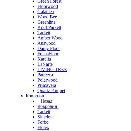
Green Forest
Floorwood
Galathea
Wood Bee
Greenline
Kraft Parkett
Tarkett
Amber Wood
Auswood
Damy Floor
FocusFloor
Karelia
Lab arte
LIVING TREE
Patreeca
Polarwood
Primavera
Quartz Parquet
Ковролин
Назад
Ковролин
Tarkett
Sintelon
Forbo
Flotex