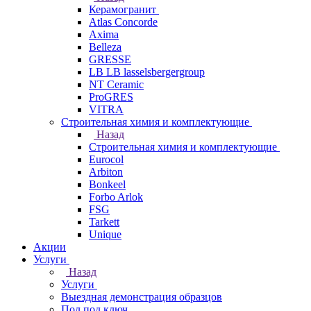
Керамогранит
Atlas Concorde
Axima
Belleza
GRESSE
LB LB lasselsbergergroup
NT Ceramic
ProGRES
VITRA
Строительная химия и комплектующие
Назад
Строительная химия и комплектующие
Eurocol
Arbiton
Bonkeel
Forbo Arlok
FSG
Tarkett
Unique
Акции
Услуги
Назад
Услуги
Выездная демонстрация образцов
Пол под ключ