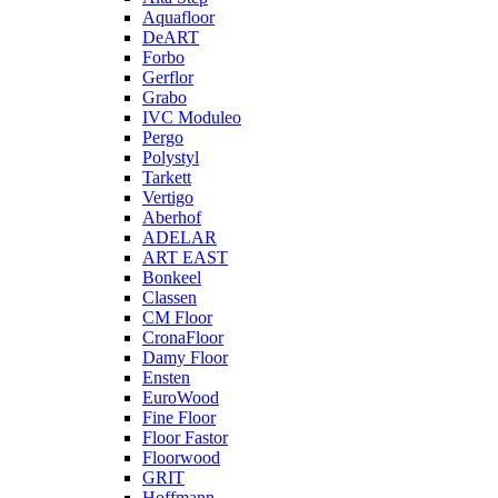
Aquafloor
DeART
Forbo
Gerflor
Grabo
IVC Moduleo
Pergo
Polystyl
Tarkett
Vertigo
Aberhof
ADELAR
ART EAST
Bonkeel
Classen
CM Floor
CronaFloor
Damy Floor
Ensten
EuroWood
Fine Floor
Floor Fastor
Floorwood
GRIT
Hoffmann