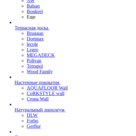
AW
Balsan
Bonkeel
Еще
Террасная доска
Bruggan
Dortmax
lecole
Legro
MEGADECK
Polivan
Terrapol
Wood Family
Настенные покрытия
AQUAFLOOR Wall
CoRKSTYLE wall
Crona Wall
Натуральный линолеум
DLW
Forbo
Gerflor