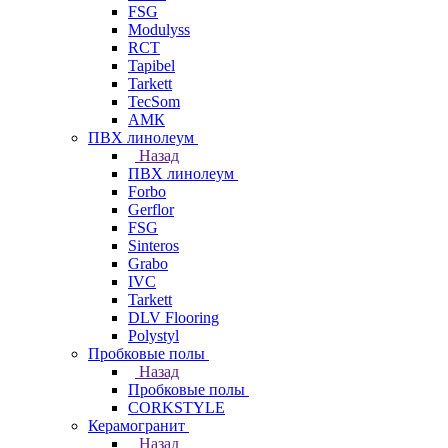
FSG
Modulyss
RCT
Tapibel
Tarkett
TecSom
АМК
ПВХ линолеум
Назад
ПВХ линолеум
Forbo
Gerflor
FSG
Sinteros
Grabo
IVC
Tarkett
DLV Flooring
Polystyl
Пробковые полы
Назад
Пробковые полы
CORKSTYLE
Керамогранит
Назад