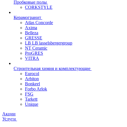
Пробковые полы
CORKSTYLE
Керамогранит
Atlas Concorde
Axima
Belleza
GRESSE
LB LB lasselsbergergroup
NT Ceramic
ProGRES
VITRA
Строительная химия и комплектующие
Eurocol
Arbiton
Bonkeel
Forbo Arlok
FSG
Tarkett
Unique
Акции
Услуги