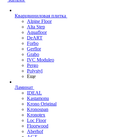
Кварцвиниловая плитка
Alpine Floor
Alta Step
Aquafloor
DeART
Forbo
Gerflor
Grabo
IVC Moduleo
Pergo
Polystyl
Еще
Ламинат
IDEAL
Kastamonu
Krono Original
Kronospan
Kronotex
Loc Floor
Floorwood
Aberhof
AGT