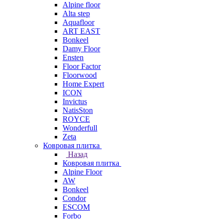
Alpine floor
Alta step
Aquafloor
ART EAST
Bonkeel
Damy Floor
Ensten
Floor Factor
Floorwood
Home Expert
ICON
Invictus
NatisSton
ROYCE
Wonderfull
Zeta
Ковровая плитка
Назад
Ковровая плитка
Alpine Floor
AW
Bonkeel
Condor
ESCOM
Forbo