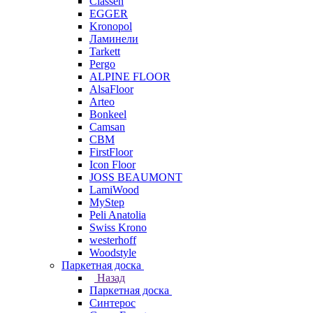
Classen
EGGER
Kronopol
Ламинели
Tarkett
Pergo
ALPINE FLOOR
AlsaFloor
Arteo
Bonkeel
Camsan
CBM
FirstFloor
Icon Floor
JOSS BEAUMONT
LamiWood
MyStep
Peli Anatolia
Swiss Krono
westerhoff
Woodstyle
Паркетная доска
Назад
Паркетная доска
Синтерос