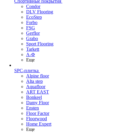
Спортивные покрытия
Condor
DLV Flooring
EcoStep
Forbo
FSG
Gerflor
Grabo
Sport Flooring
Tarkett
А-Ф
Еще
SPC-плитка
Alpine floor
Alta step
Aquafloor
ART EAST
Bonkeel
Damy Floor
Ensten
Floor Factor
Floorwood
Home Expert
Еще