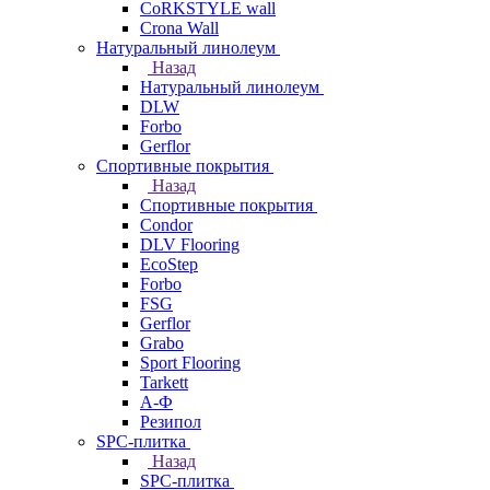
CoRKSTYLE wall
Crona Wall
Натуральный линолеум
Назад
Натуральный линолеум
DLW
Forbo
Gerflor
Спортивные покрытия
Назад
Спортивные покрытия
Condor
DLV Flooring
EcoStep
Forbo
FSG
Gerflor
Grabo
Sport Flooring
Tarkett
А-Ф
Резипол
SPC-плитка
Назад
SPC-плитка