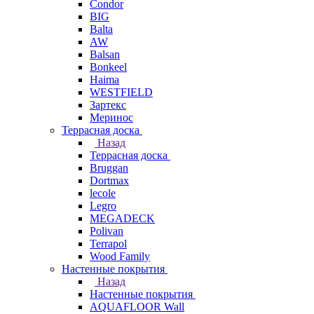
Condor
BIG
Balta
AW
Balsan
Bonkeel
Haima
WESTFIELD
Зартекс
Меринос
Террасная доска
Назад
Террасная доска
Bruggan
Dortmax
lecole
Legro
MEGADECK
Polivan
Terrapol
Wood Family
Настенные покрытия
Назад
Настенные покрытия
AQUAFLOOR Wall