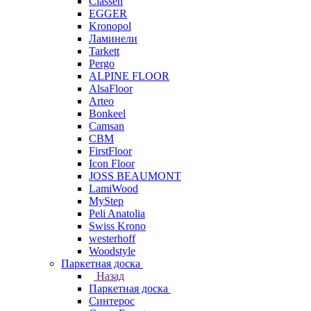
Classen
EGGER
Kronopol
Ламинели
Tarkett
Pergo
ALPINE FLOOR
AlsaFloor
Arteo
Bonkeel
Camsan
CBM
FirstFloor
Icon Floor
JOSS BEAUMONT
LamiWood
MyStep
Peli Anatolia
Swiss Krono
westerhoff
Woodstyle
Паркетная доска
Назад
Паркетная доска
Синтерос