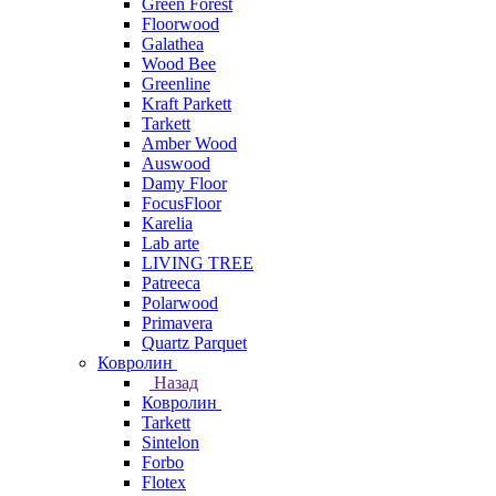
Green Forest
Floorwood
Galathea
Wood Bee
Greenline
Kraft Parkett
Tarkett
Amber Wood
Auswood
Damy Floor
FocusFloor
Karelia
Lab arte
LIVING TREE
Patreeca
Polarwood
Primavera
Quartz Parquet
Ковролин
Назад
Ковролин
Tarkett
Sintelon
Forbo
Flotex