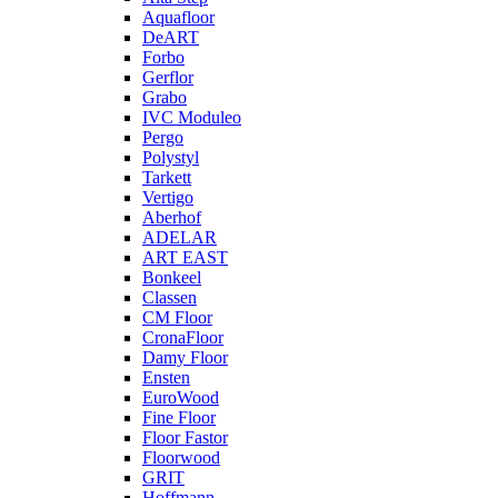
Aquafloor
DeART
Forbo
Gerflor
Grabo
IVC Moduleo
Pergo
Polystyl
Tarkett
Vertigo
Aberhof
ADELAR
ART EAST
Bonkeel
Classen
CM Floor
CronaFloor
Damy Floor
Ensten
EuroWood
Fine Floor
Floor Fastor
Floorwood
GRIT
Hoffmann