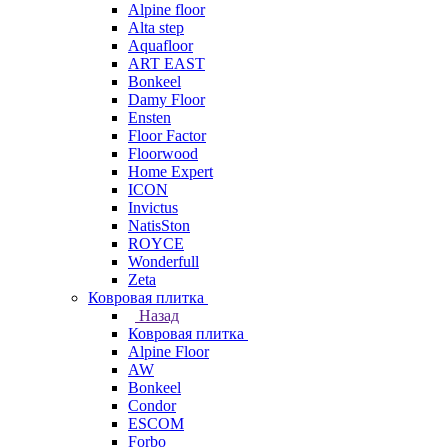
Alpine floor
Alta step
Aquafloor
ART EAST
Bonkeel
Damy Floor
Ensten
Floor Factor
Floorwood
Home Expert
ICON
Invictus
NatisSton
ROYCE
Wonderfull
Zeta
Ковровая плитка
Назад
Ковровая плитка
Alpine Floor
AW
Bonkeel
Condor
ESCOM
Forbo