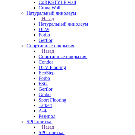
CoRKSTYLE wall
Crona Wall
Натуральный линолеум
Назад
Натуральный линолеум
DLW
Forbo
Gerflor
Спортивные покрытия
Назад
Спортивные покрытия
Condor
DLV Flooring
EcoStep
Forbo
FSG
Gerflor
Grabo
Sport Flooring
Tarkett
А-Ф
Резипол
SPC-плитка
Назад
SPC-плитка