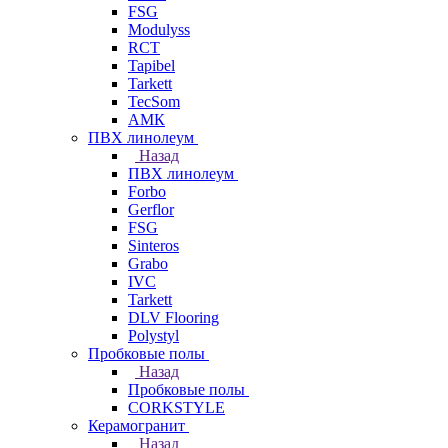
FSG
Modulyss
RCT
Tapibel
Tarkett
TecSom
АМК
ПВХ линолеум
Назад
ПВХ линолеум
Forbo
Gerflor
FSG
Sinteros
Grabo
IVC
Tarkett
DLV Flooring
Polystyl
Пробковые полы
Назад
Пробковые полы
CORKSTYLE
Керамогранит
Назад