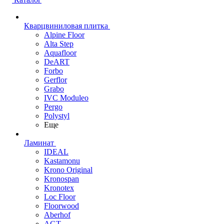
Кварцвиниловая плитка
Alpine Floor
Alta Step
Aquafloor
DeART
Forbo
Gerflor
Grabo
IVC Moduleo
Pergo
Polystyl
Еще
Ламинат
IDEAL
Kastamonu
Krono Original
Kronospan
Kronotex
Loc Floor
Floorwood
Aberhof
AGT