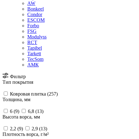
AW
Bonkeel
Condor
ESCOM
Forbo
FSG
Modulyss
RCT
Tapibel
Tarkett
TecSom
АМК
Фильтр
Тип покрытия
Ковровая плитка (
257
)
Толщина, мм
6 (
9
)
6,8 (
13
)
Высота ворса, мм
2,2 (
9
)
2,9 (
13
)
Плотность ворса, г/м²