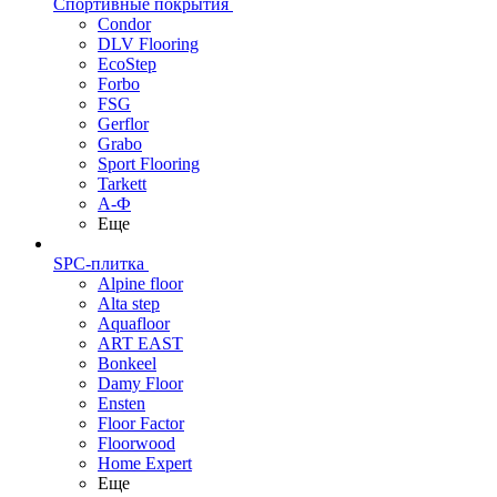
Спортивные покрытия
Condor
DLV Flooring
EcoStep
Forbo
FSG
Gerflor
Grabo
Sport Flooring
Tarkett
А-Ф
Еще
SPC-плитка
Alpine floor
Alta step
Aquafloor
ART EAST
Bonkeel
Damy Floor
Ensten
Floor Factor
Floorwood
Home Expert
Еще