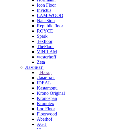
Icon Floor
Invictus
LAMIWOOD
NatisSton
Republic floor
ROYCE
Spark
Texfloor
TheFloor
VINILAM
westerhoff
Zeta
Ламинат
Назад
Ламинат
IDEAL
Kastamonu
Krono Original
Kronospan
Kronotex
Loc Floor
Floorwood
Aberhof
AGT