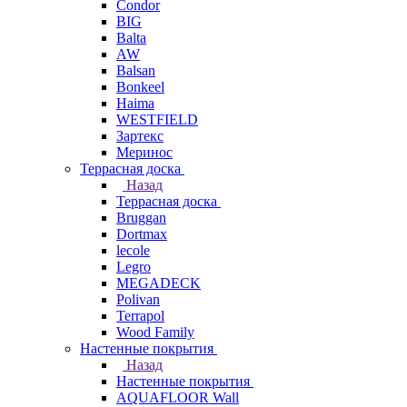
Condor
BIG
Balta
AW
Balsan
Bonkeel
Haima
WESTFIELD
Зартекс
Меринос
Террасная доска
Назад
Террасная доска
Bruggan
Dortmax
lecole
Legro
MEGADECK
Polivan
Terrapol
Wood Family
Настенные покрытия
Назад
Настенные покрытия
AQUAFLOOR Wall