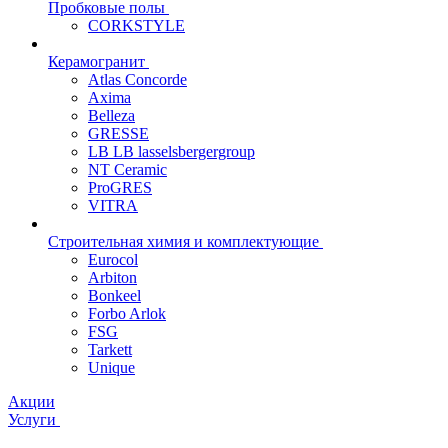
Пробковые полы
CORKSTYLE
Керамогранит
Atlas Concorde
Axima
Belleza
GRESSE
LB LB lasselsbergergroup
NT Ceramic
ProGRES
VITRA
Строительная химия и комплектующие
Eurocol
Arbiton
Bonkeel
Forbo Arlok
FSG
Tarkett
Unique
Акции
Услуги