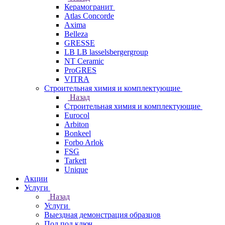
Керамогранит
Atlas Concorde
Axima
Belleza
GRESSE
LB LB lasselsbergergroup
NT Ceramic
ProGRES
VITRA
Строительная химия и комплектующие
Назад
Строительная химия и комплектующие
Eurocol
Arbiton
Bonkeel
Forbo Arlok
FSG
Tarkett
Unique
Акции
Услуги
Назад
Услуги
Выездная демонстрация образцов
Пол под ключ