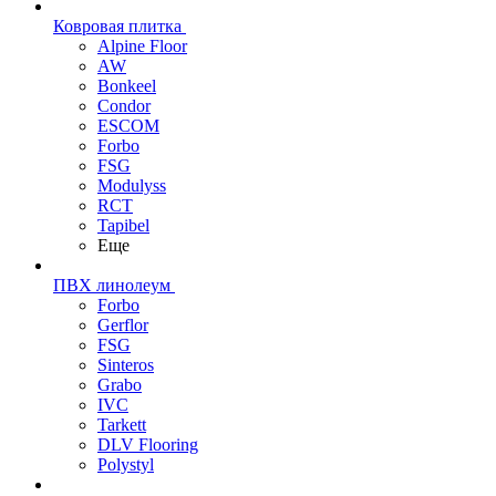
Ковровая плитка
Alpine Floor
AW
Bonkeel
Condor
ESCOM
Forbo
FSG
Modulyss
RCT
Tapibel
Еще
ПВХ линолеум
Forbo
Gerflor
FSG
Sinteros
Grabo
IVC
Tarkett
DLV Flooring
Polystyl