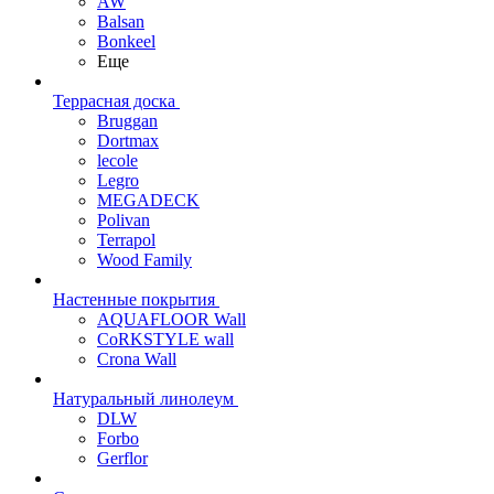
AW
Balsan
Bonkeel
Еще
Террасная доска
Bruggan
Dortmax
lecole
Legro
MEGADECK
Polivan
Terrapol
Wood Family
Настенные покрытия
AQUAFLOOR Wall
CoRKSTYLE wall
Crona Wall
Натуральный линолеум
DLW
Forbo
Gerflor