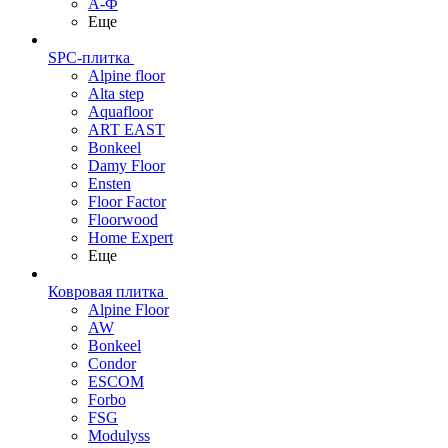
А-Ф
Еще
SPC-плитка
Alpine floor
Alta step
Aquafloor
ART EAST
Bonkeel
Damy Floor
Ensten
Floor Factor
Floorwood
Home Expert
Еще
Ковровая плитка
Alpine Floor
AW
Bonkeel
Condor
ESCOM
Forbo
FSG
Modulyss