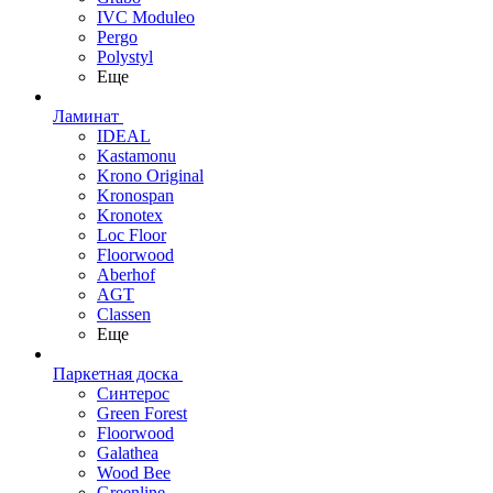
IVC Moduleo
Pergo
Polystyl
Еще
Ламинат
IDEAL
Kastamonu
Krono Original
Kronospan
Kronotex
Loc Floor
Floorwood
Aberhof
AGT
Classen
Еще
Паркетная доска
Синтерос
Green Forest
Floorwood
Galathea
Wood Bee
Greenline