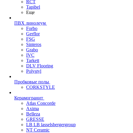
RCT
Tapibel
Еще
ПВХ линолеум
Forbo
Gerflor
FSG
Sinteros
Grabo
IVC
Tarkett
DLV Flooring
Polystyl
Пробковые полы
CORKSTYLE
Керамогранит
Atlas Concorde
Axima
Belleza
GRESSE
LB LB lasselsbergergroup
NT Ceramic