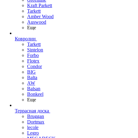
Kraft Parkett
Tarkett
Amber Wood
Auswood
Еще
Ковролин
Tarkett
Sintelon
Forbo
Flotex
Condor
BIG
Balta
AW
Balsan
Bonkeel
Еще
Террасная доска
Bruggan
Dortmax
lecole
Legro