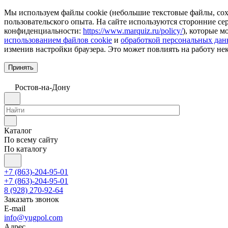
Мы используем файлы cookie (небольшие текстовые файлы, сохр
пользовательского опыта. На сайте используются сторонние с
конфиденциальности:
https://www.marquiz.ru/policy/
), которые м
использованием файлов cookie
и
обработкой персональных да
изменив настройки браузера. Это может повлиять на работу не
Принять
Ростов-на-Дону
Каталог
По всему сайту
По каталогу
+7 (863)-204-95-01
+7 (863)-204-95-01
8 (928) 270-92-64
Заказать звонок
E-mail
info@yugpol.com
Адрес