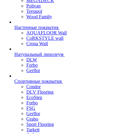
MEGADECK
Polivan
Terrapol
Wood Family
Настенные покрытия
AQUAFLOOR Wall
CoRKSTYLE wall
Crona Wall
Натуральный линолеум
DLW
Forbo
Gerflor
Спортивные покрытия
Condor
DLV Flooring
EcoStep
Forbo
FSG
Gerflor
Grabo
Sport Flooring
Tarkett