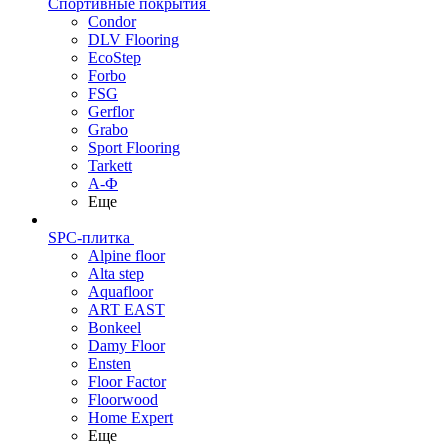
Спортивные покрытия
Condor
DLV Flooring
EcoStep
Forbo
FSG
Gerflor
Grabo
Sport Flooring
Tarkett
А-Ф
Еще
SPC-плитка
Alpine floor
Alta step
Aquafloor
ART EAST
Bonkeel
Damy Floor
Ensten
Floor Factor
Floorwood
Home Expert
Еще