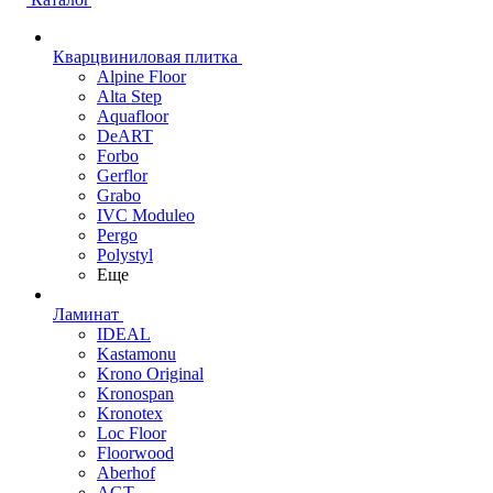
Кварцвиниловая плитка
Alpine Floor
Alta Step
Aquafloor
DeART
Forbo
Gerflor
Grabo
IVC Moduleo
Pergo
Polystyl
Еще
Ламинат
IDEAL
Kastamonu
Krono Original
Kronospan
Kronotex
Loc Floor
Floorwood
Aberhof
AGT