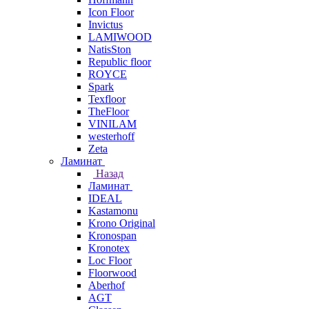
Icon Floor
Invictus
LAMIWOOD
NatisSton
Republic floor
ROYCE
Spark
Texfloor
TheFloor
VINILAM
westerhoff
Zeta
Ламинат
Назад
Ламинат
IDEAL
Kastamonu
Krono Original
Kronospan
Kronotex
Loc Floor
Floorwood
Aberhof
AGT