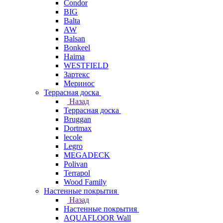
Condor
BIG
Balta
AW
Balsan
Bonkeel
Haima
WESTFIELD
Зартекс
Меринос
Террасная доска
Назад
Террасная доска
Bruggan
Dortmax
lecole
Legro
MEGADECK
Polivan
Terrapol
Wood Family
Настенные покрытия
Назад
Настенные покрытия
AQUAFLOOR Wall