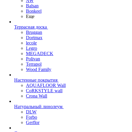
AW
Balsan
Bonkeel
Еще
Террасная доска
Bruggan
Dortmax
lecole
Legro
MEGADECK
Polivan
Terrapol
Wood Family
Настенные покрытия
AQUAFLOOR Wall
CoRKSTYLE wall
Crona Wall
Натуральный линолеум
DLW
Forbo
Gerflor