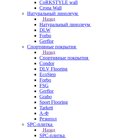
CoRKSTYLE wall
Crona Wall
Натуральный линолеум
Назад
Натуральный линолеум
DLW
Forbo
Gerflor
Спортивные покрытия
Назад
Спортивные покрытия
Condor
DLV Flooring
EcoStep
Forbo
FSG
Gerflor
Grabo
Sport Flooring
Tarkett
А-Ф
Резипол
SPC-плитка
Назад
SPC-плитка