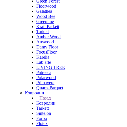
Green Forest
Floorwood
Galathea
Wood Bee
Greenline
Kraft Parkett
Tarkett
Amber Wood
Auswood
Damy Floor
FocusFloor
Karelia
Lab arte
LIVING TREE
Patreeca
Polarwood
Primavera
Quartz Parquet
Ковролин
Назад
Ковролин
Tarkett
Sintelon
Forbo
Flotex