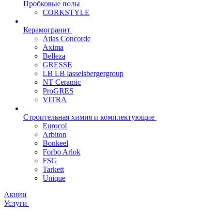
Пробковые полы
CORKSTYLE
Керамогранит
Atlas Concorde
Axima
Belleza
GRESSE
LB LB lasselsbergergroup
NT Ceramic
ProGRES
VITRA
Строительная химия и комплектующие
Eurocol
Arbiton
Bonkeel
Forbo Arlok
FSG
Tarkett
Unique
Акции
Услуги