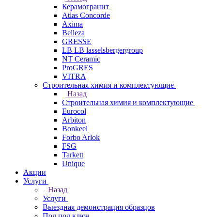
Керамогранит
Atlas Concorde
Axima
Belleza
GRESSE
LB LB lasselsbergergroup
NT Ceramic
ProGRES
VITRA
Строительная химия и комплектующие
Назад
Строительная химия и комплектующие
Eurocol
Arbiton
Bonkeel
Forbo Arlok
FSG
Tarkett
Unique
Акции
Услуги
Назад
Услуги
Выездная демонстрация образцов
Пол под ключ