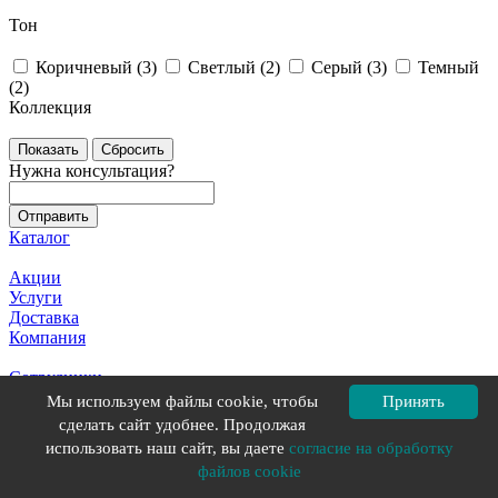
Тон
Коричневый (
3
)
Светлый (
2
)
Серый (
3
)
Темный
(
2
)
Коллекция
Сбросить
Нужна консультация?
Каталог
Акции
Услуги
Доставка
Компания
Сотрудники
Проекты
Мы используем файлы cookie, чтобы
Принять
Новости
сделать сайт удобнее. Продолжая
Статьи
использовать наш сайт, вы даете
согласие на обработку
файлов cookie
Вакансии
Политика конфиденциальности