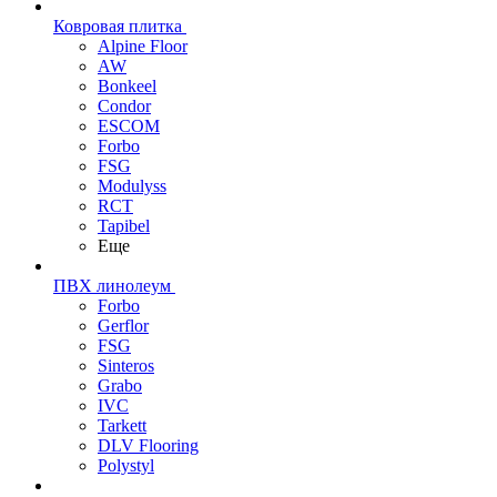
Ковровая плитка
Alpine Floor
AW
Bonkeel
Condor
ESCOM
Forbo
FSG
Modulyss
RCT
Tapibel
Еще
ПВХ линолеум
Forbo
Gerflor
FSG
Sinteros
Grabo
IVC
Tarkett
DLV Flooring
Polystyl