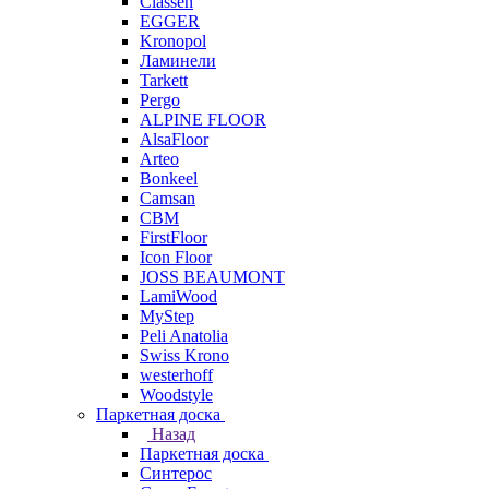
Classen
EGGER
Kronopol
Ламинели
Tarkett
Pergo
ALPINE FLOOR
AlsaFloor
Arteo
Bonkeel
Camsan
CBM
FirstFloor
Icon Floor
JOSS BEAUMONT
LamiWood
MyStep
Peli Anatolia
Swiss Krono
westerhoff
Woodstyle
Паркетная доска
Назад
Паркетная доска
Синтерос