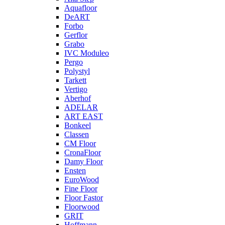
Aquafloor
DeART
Forbo
Gerflor
Grabo
IVC Moduleo
Pergo
Polystyl
Tarkett
Vertigo
Aberhof
ADELAR
ART EAST
Bonkeel
Classen
CM Floor
CronaFloor
Damy Floor
Ensten
EuroWood
Fine Floor
Floor Fastor
Floorwood
GRIT
Hoffmann