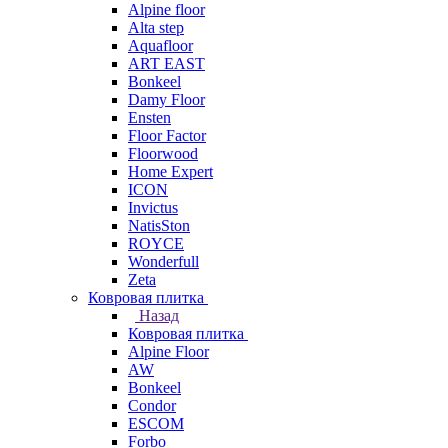
Alpine floor
Alta step
Aquafloor
ART EAST
Bonkeel
Damy Floor
Ensten
Floor Factor
Floorwood
Home Expert
ICON
Invictus
NatisSton
ROYCE
Wonderfull
Zeta
Ковровая плитка
Назад
Ковровая плитка
Alpine Floor
AW
Bonkeel
Condor
ESCOM
Forbo