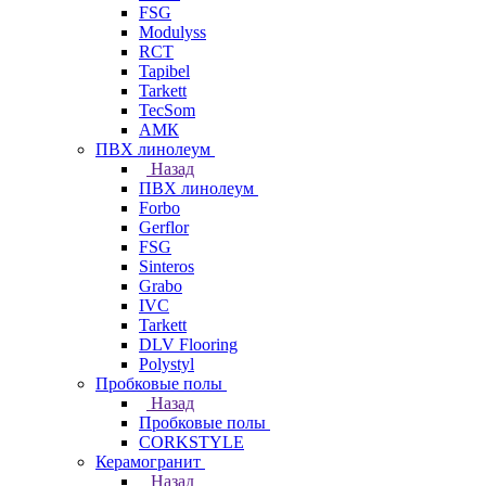
FSG
Modulyss
RCT
Tapibel
Tarkett
TecSom
АМК
ПВХ линолеум
Назад
ПВХ линолеум
Forbo
Gerflor
FSG
Sinteros
Grabo
IVC
Tarkett
DLV Flooring
Polystyl
Пробковые полы
Назад
Пробковые полы
CORKSTYLE
Керамогранит
Назад