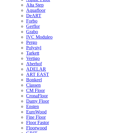
Alta Step
Aquafloor
DeART
Forbo
Gerflor
Grabo
IVC Moduleo
Pergo
Polystyl
Tarkett
Vertigo
Aberhof
ADELAR
ART EAST
Bonkeel
Classen
CM Floor
CronaFloor
Damy Floor
Ensten
EuroWood
Fine Floor
Floor Fastor
Floorwood