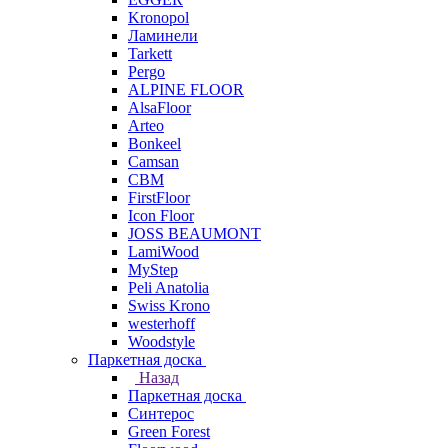
Kronopol
Ламинели
Tarkett
Pergo
ALPINE FLOOR
AlsaFloor
Arteo
Bonkeel
Camsan
CBM
FirstFloor
Icon Floor
JOSS BEAUMONT
LamiWood
MyStep
Peli Anatolia
Swiss Krono
westerhoff
Woodstyle
Паркетная доска
Назад
Паркетная доска
Синтерос
Green Forest