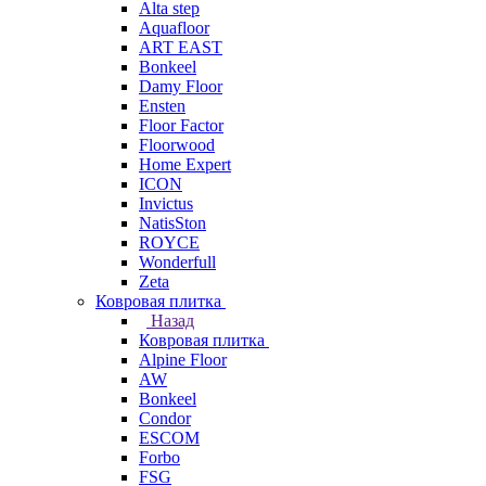
Alta step
Aquafloor
ART EAST
Bonkeel
Damy Floor
Ensten
Floor Factor
Floorwood
Home Expert
ICON
Invictus
NatisSton
ROYCE
Wonderfull
Zeta
Ковровая плитка
Назад
Ковровая плитка
Alpine Floor
AW
Bonkeel
Condor
ESCOM
Forbo
FSG