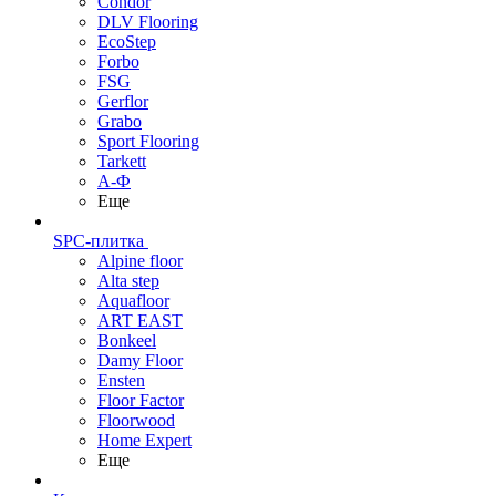
Condor
DLV Flooring
EcoStep
Forbo
FSG
Gerflor
Grabo
Sport Flooring
Tarkett
А-Ф
Еще
SPC-плитка
Alpine floor
Alta step
Aquafloor
ART EAST
Bonkeel
Damy Floor
Ensten
Floor Factor
Floorwood
Home Expert
Еще