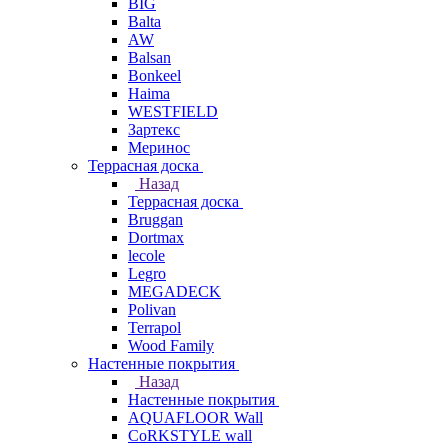
BIG
Balta
AW
Balsan
Bonkeel
Haima
WESTFIELD
Зартекс
Меринос
Террасная доска
Назад
Террасная доска
Bruggan
Dortmax
lecole
Legro
MEGADECK
Polivan
Terrapol
Wood Family
Настенные покрытия
Назад
Настенные покрытия
AQUAFLOOR Wall
CoRKSTYLE wall