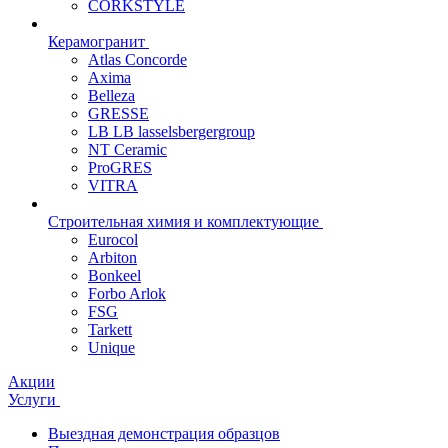
CORKSTYLE
Керамогранит
Atlas Concorde
Axima
Belleza
GRESSE
LB LB lasselsbergergroup
NT Ceramic
ProGRES
VITRA
Строительная химия и комплектующие
Eurocol
Arbiton
Bonkeel
Forbo Arlok
FSG
Tarkett
Unique
Акции
Услуги
Выездная демонстрация образцов