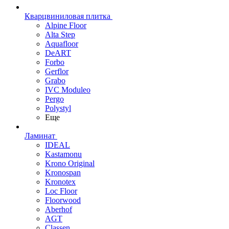
Кварцвиниловая плитка
Alpine Floor
Alta Step
Aquafloor
DeART
Forbo
Gerflor
Grabo
IVC Moduleo
Pergo
Polystyl
Еще
Ламинат
IDEAL
Kastamonu
Krono Original
Kronospan
Kronotex
Loc Floor
Floorwood
Aberhof
AGT
Classen