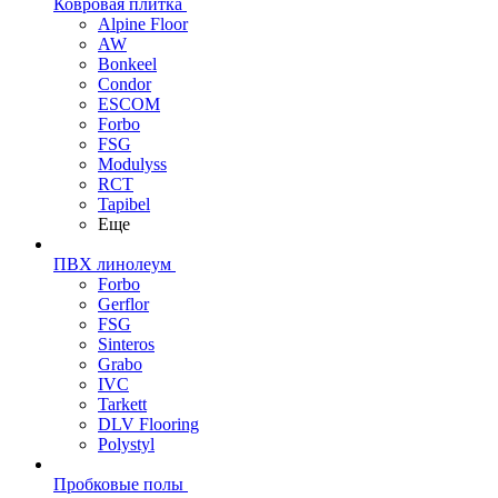
Ковровая плитка
Alpine Floor
AW
Bonkeel
Condor
ESCOM
Forbo
FSG
Modulyss
RCT
Tapibel
Еще
ПВХ линолеум
Forbo
Gerflor
FSG
Sinteros
Grabo
IVC
Tarkett
DLV Flooring
Polystyl
Пробковые полы