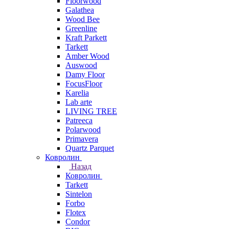
Floorwood
Galathea
Wood Bee
Greenline
Kraft Parkett
Tarkett
Amber Wood
Auswood
Damy Floor
FocusFloor
Karelia
Lab arte
LIVING TREE
Patreeca
Polarwood
Primavera
Quartz Parquet
Ковролин
Назад
Ковролин
Tarkett
Sintelon
Forbo
Flotex
Condor