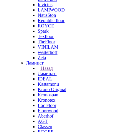
Invictus
LAMIWOOD
NatisSton
Republic floor
ROYCE
Spark
Texfloor
TheFloor
VINILAM
westerhoff
Zeta
Ламинат
Назад
Ламинат
IDEAL
Kastamonu
Krono Original
Kronospan
Kronotex
Loc Floor
Floorwood
Aberhof
AGT
Classen
EGGER