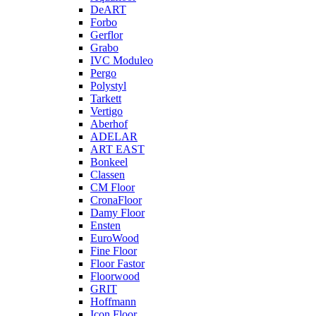
DeART
Forbo
Gerflor
Grabo
IVC Moduleo
Pergo
Polystyl
Tarkett
Vertigo
Aberhof
ADELAR
ART EAST
Bonkeel
Classen
CM Floor
CronaFloor
Damy Floor
Ensten
EuroWood
Fine Floor
Floor Fastor
Floorwood
GRIT
Hoffmann
Icon Floor