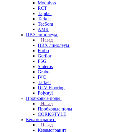
Modulyss
RCT
Tapibel
Tarkett
TecSom
АМК
ПВХ линолеум
Назад
ПВХ линолеум
Forbo
Gerflor
FSG
Sinteros
Grabo
IVC
Tarkett
DLV Flooring
Polystyl
Пробковые полы
Назад
Пробковые полы
CORKSTYLE
Керамогранит
Назад
Керамогранит