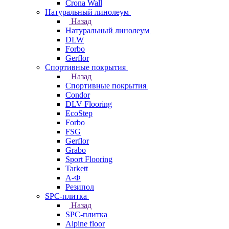
Crona Wall
Натуральный линолеум
Назад
Натуральный линолеум
DLW
Forbo
Gerflor
Спортивные покрытия
Назад
Спортивные покрытия
Condor
DLV Flooring
EcoStep
Forbo
FSG
Gerflor
Grabo
Sport Flooring
Tarkett
А-Ф
Резипол
SPC-плитка
Назад
SPC-плитка
Alpine floor