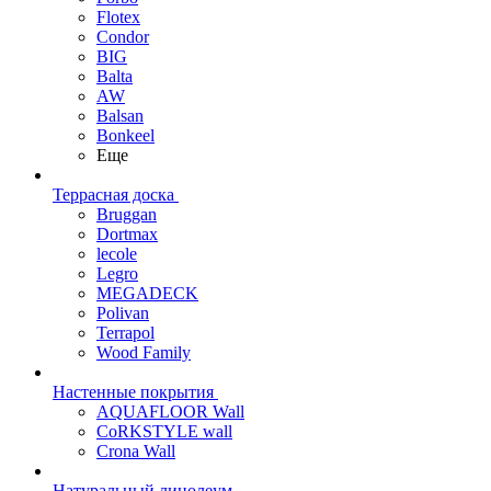
Flotex
Condor
BIG
Balta
AW
Balsan
Bonkeel
Еще
Террасная доска
Bruggan
Dortmax
lecole
Legro
MEGADECK
Polivan
Terrapol
Wood Family
Настенные покрытия
AQUAFLOOR Wall
CoRKSTYLE wall
Crona Wall
Натуральный линолеум