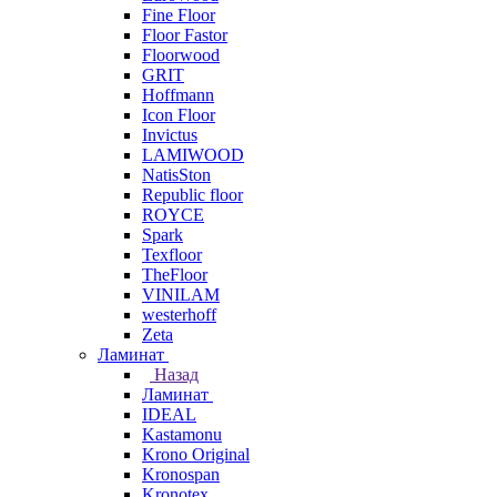
Fine Floor
Floor Fastor
Floorwood
GRIT
Hoffmann
Icon Floor
Invictus
LAMIWOOD
NatisSton
Republic floor
ROYCE
Spark
Texfloor
TheFloor
VINILAM
westerhoff
Zeta
Ламинат
Назад
Ламинат
IDEAL
Kastamonu
Krono Original
Kronospan
Kronotex