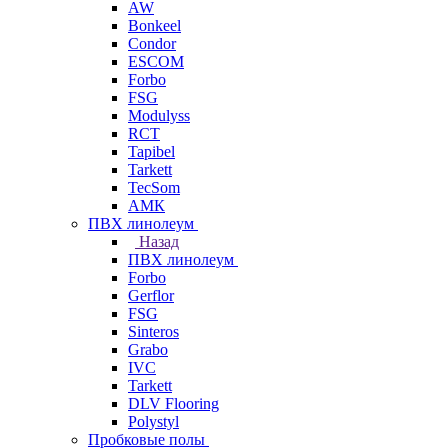
AW
Bonkeel
Condor
ESCOM
Forbo
FSG
Modulyss
RCT
Tapibel
Tarkett
TecSom
АМК
ПВХ линолеум
Назад
ПВХ линолеум
Forbo
Gerflor
FSG
Sinteros
Grabo
IVC
Tarkett
DLV Flooring
Polystyl
Пробковые полы