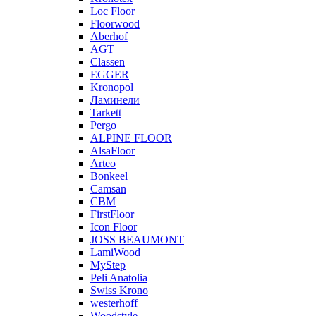
Loc Floor
Floorwood
Aberhof
AGT
Classen
EGGER
Kronopol
Ламинели
Tarkett
Pergo
ALPINE FLOOR
AlsaFloor
Arteo
Bonkeel
Camsan
CBM
FirstFloor
Icon Floor
JOSS BEAUMONT
LamiWood
MyStep
Peli Anatolia
Swiss Krono
westerhoff
Woodstyle