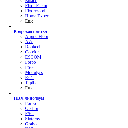
Ensten
Floor Factor
Floorwood
Home Expert
Еще
Ковровая плитка
Alpine Floor
AW
Bonkeel
Condor
ESCOM
Forbo
FSG
Modulyss
RCT
Tapibel
Еще
ПВХ линолеум
Forbo
Gerflor
FSG
Sinteros
Grabo