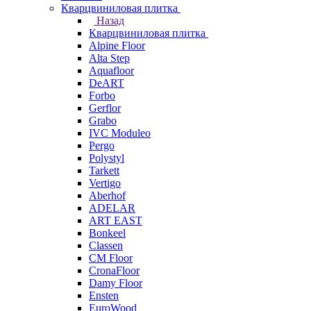
Кварцвиниловая плитка
Назад
Кварцвиниловая плитка
Alpine Floor
Alta Step
Aquafloor
DeART
Forbo
Gerflor
Grabo
IVC Moduleo
Pergo
Polystyl
Tarkett
Vertigo
Aberhof
ADELAR
ART EAST
Bonkeel
Classen
CM Floor
CronaFloor
Damy Floor
Ensten
EuroWood