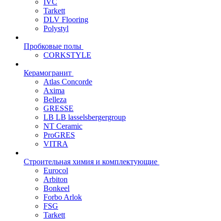
IVC
Tarkett
DLV Flooring
Polystyl
Пробковые полы
CORKSTYLE
Керамогранит
Atlas Concorde
Axima
Belleza
GRESSE
LB LB lasselsbergergroup
NT Ceramic
ProGRES
VITRA
Строительная химия и комплектующие
Eurocol
Arbiton
Bonkeel
Forbo Arlok
FSG
Tarkett