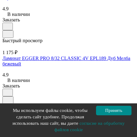
4.9
В наличии
Заказать
Быстрый просмотр
1 175 ₽
Ламинат EGGER PRO 8/32 CLASSIC 4V EPL189 Дуб Мелба
бежевый
4.9
В наличии
Заказать
Быстрый просмотр
Мы используем файлы cookie, чтобы
Принять
сделать сайт удобнее. Продолжая
981 ₽
использовать наш сайт, вы даете
согласие на обработку
Ламинат EGGER PRO CLASSIC 8/32 EPL204 Дуб Шерман
светло-коричневый
файлов cookie