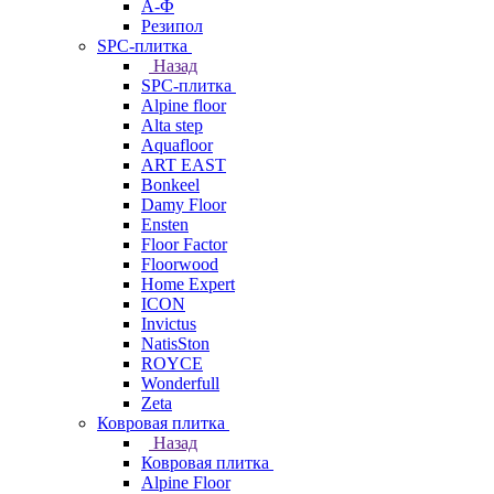
А-Ф
Резипол
SPC-плитка
Назад
SPC-плитка
Alpine floor
Alta step
Aquafloor
ART EAST
Bonkeel
Damy Floor
Ensten
Floor Factor
Floorwood
Home Expert
ICON
Invictus
NatisSton
ROYCE
Wonderfull
Zeta
Ковровая плитка
Назад
Ковровая плитка
Alpine Floor