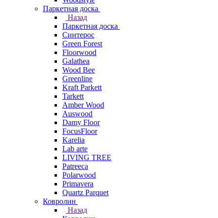
Паркетная доска
Назад
Паркетная доска
Синтерос
Green Forest
Floorwood
Galathea
Wood Bee
Greenline
Kraft Parkett
Tarkett
Amber Wood
Auswood
Damy Floor
FocusFloor
Karelia
Lab arte
LIVING TREE
Patreeca
Polarwood
Primavera
Quartz Parquet
Ковролин
Назад