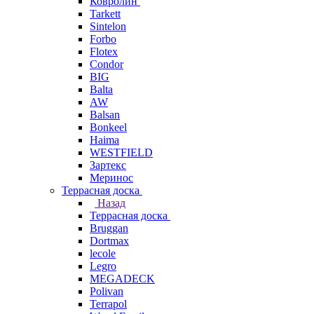
Ковролин
Tarkett
Sintelon
Forbo
Flotex
Condor
BIG
Balta
AW
Balsan
Bonkeel
Haima
WESTFIELD
Зартекс
Меринос
Террасная доска
Назад
Террасная доска
Bruggan
Dortmax
lecole
Legro
MEGADECK
Polivan
Terrapol