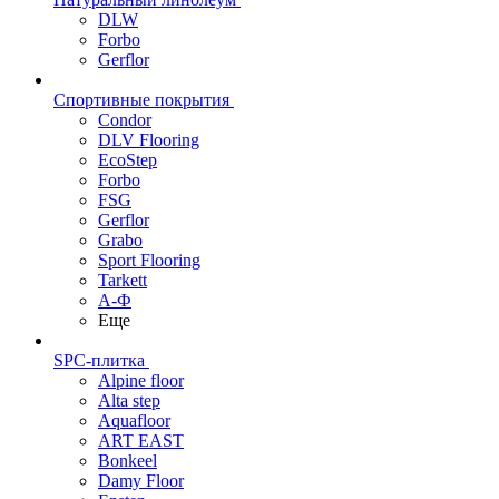
DLW
Forbo
Gerflor
Спортивные покрытия
Condor
DLV Flooring
EcoStep
Forbo
FSG
Gerflor
Grabo
Sport Flooring
Tarkett
А-Ф
Еще
SPC-плитка
Alpine floor
Alta step
Aquafloor
ART EAST
Bonkeel
Damy Floor