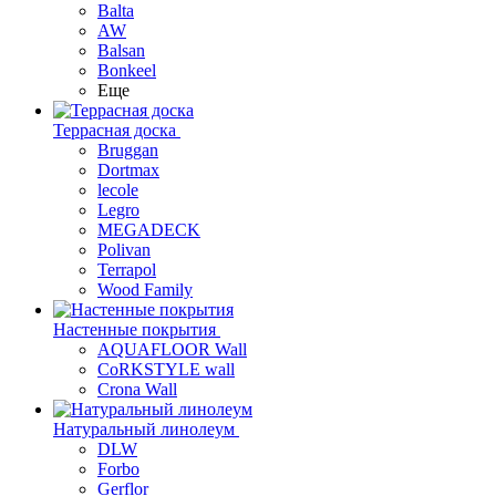
Balta
AW
Balsan
Bonkeel
Еще
Террасная доска
Bruggan
Dortmax
lecole
Legro
MEGADECK
Polivan
Terrapol
Wood Family
Настенные покрытия
AQUAFLOOR Wall
CoRKSTYLE wall
Crona Wall
Натуральный линолеум
DLW
Forbo
Gerflor