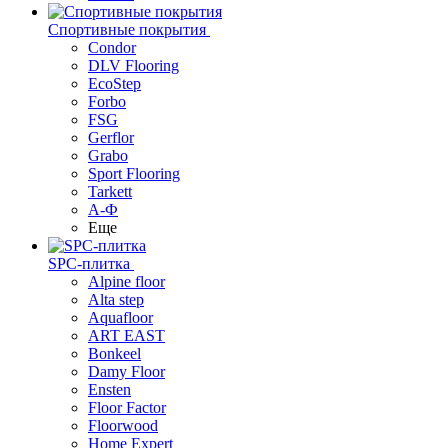
Спортивные покрытия
Condor
DLV Flooring
EcoStep
Forbo
FSG
Gerflor
Grabo
Sport Flooring
Tarkett
А-Ф
Еще
SPC-плитка
Alpine floor
Alta step
Aquafloor
ART EAST
Bonkeel
Damy Floor
Ensten
Floor Factor
Floorwood
Home Expert