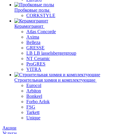
Пробковые полы
CORKSTYLE
Керамогранит
Atlas Concorde
Axima
Belleza
GRESSE
LB LB lasselsbergergroup
NT Ceramic
ProGRES
VITRA
Строительная химия и комплектующие
Eurocol
Arbiton
Bonkeel
Forbo Arlok
FSG
Tarkett
Unique
Акции
Услуги