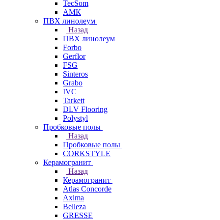
TecSom
АМК
ПВХ линолеум
Назад
ПВХ линолеум
Forbo
Gerflor
FSG
Sinteros
Grabo
IVC
Tarkett
DLV Flooring
Polystyl
Пробковые полы
Назад
Пробковые полы
CORKSTYLE
Керамогранит
Назад
Керамогранит
Atlas Concorde
Axima
Belleza
GRESSE