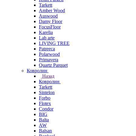
Tarkett
Amber Wood
Auswood
Damy Floor
FocusFloor
Karelia
Lab arte
LIVING TREE
Patreeca
Polarwood
Primavera
Quartz Parquet
Ковролин
Назад
Ковролин
Tarkett
Sintelon
Forbo
Flotex
Condor
BIG
Balta
AW
Balsan