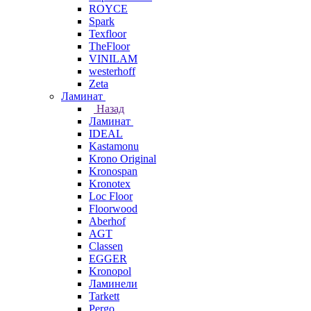
ROYCE
Spark
Texfloor
TheFloor
VINILAM
westerhoff
Zeta
Ламинат
Назад
Ламинат
IDEAL
Kastamonu
Krono Original
Kronospan
Kronotex
Loc Floor
Floorwood
Aberhof
AGT
Classen
EGGER
Kronopol
Ламинели
Tarkett
Pergo