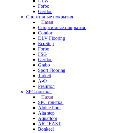
DLW
Forbo
Gerflor
Спортивные покрытия
Назад
Спортивные покрытия
Condor
DLV Flooring
EcoStep
Forbo
FSG
Gerflor
Grabo
Sport Flooring
Tarkett
А-Ф
Резипол
SPC-плитка
Назад
SPC-плитка
Alpine floor
Alta step
Aquafloor
ART EAST
Bonkeel