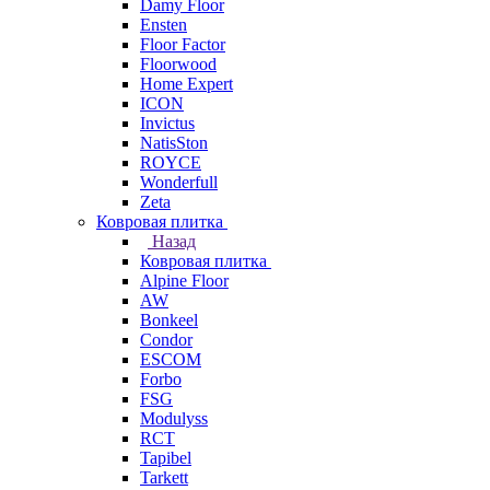
Damy Floor
Ensten
Floor Factor
Floorwood
Home Expert
ICON
Invictus
NatisSton
ROYCE
Wonderfull
Zeta
Ковровая плитка
Назад
Ковровая плитка
Alpine Floor
AW
Bonkeel
Condor
ESCOM
Forbo
FSG
Modulyss
RCT
Tapibel
Tarkett