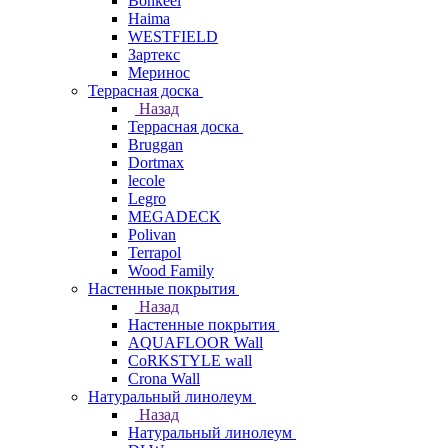
Bonkeel
Haima
WESTFIELD
Зартекс
Меринос
Террасная доска
Назад
Террасная доска
Bruggan
Dortmax
lecole
Legro
MEGADECK
Polivan
Terrapol
Wood Family
Настенные покрытия
Назад
Настенные покрытия
AQUAFLOOR Wall
CoRKSTYLE wall
Crona Wall
Натуральный линолеум
Назад
Натуральный линолеум