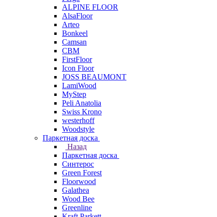
ALPINE FLOOR
AlsaFloor
Arteo
Bonkeel
Camsan
CBM
FirstFloor
Icon Floor
JOSS BEAUMONT
LamiWood
MyStep
Peli Anatolia
Swiss Krono
westerhoff
Woodstyle
Паркетная доска
Назад
Паркетная доска
Синтерос
Green Forest
Floorwood
Galathea
Wood Bee
Greenline
Kraft Parkett