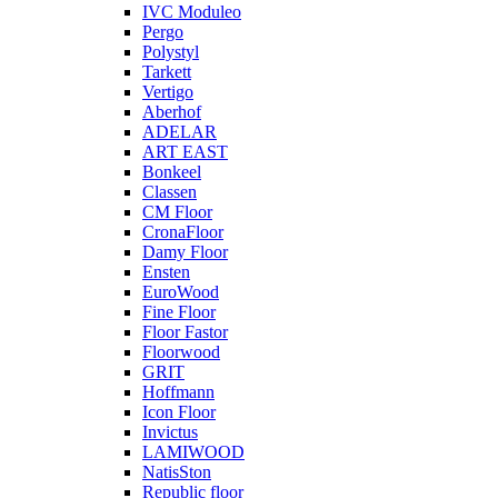
IVC Moduleo
Pergo
Polystyl
Tarkett
Vertigo
Aberhof
ADELAR
ART EAST
Bonkeel
Classen
CM Floor
CronaFloor
Damy Floor
Ensten
EuroWood
Fine Floor
Floor Fastor
Floorwood
GRIT
Hoffmann
Icon Floor
Invictus
LAMIWOOD
NatisSton
Republic floor