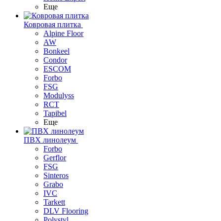
Еще
Ковровая плитка
Alpine Floor
AW
Bonkeel
Condor
ESCOM
Forbo
FSG
Modulyss
RCT
Tapibel
Еще
ПВХ линолеум
Forbo
Gerflor
FSG
Sinteros
Grabo
IVC
Tarkett
DLV Flooring
Polystyl