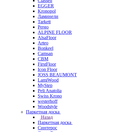
Classen
EGGER
Kronopol
Ламинели
Tarkett
Pergo
ALPINE FLOOR
AlsaFloor
Arteo
Bonkeel
Camsan
CBM
FirstFloor
Icon Floor
JOSS BEAUMONT
LamiWood
MyStep
Peli Anatolia
Swiss Krono
westerhoff
Woodstyle
Паркетная доска
Назад
Паркетная доска
Синтерос