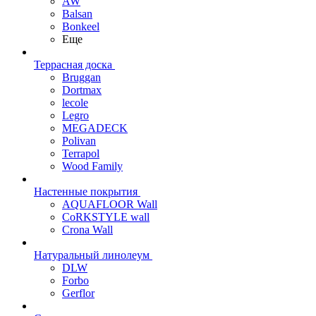
AW
Balsan
Bonkeel
Еще
Террасная доска
Bruggan
Dortmax
lecole
Legro
MEGADECK
Polivan
Terrapol
Wood Family
Настенные покрытия
AQUAFLOOR Wall
CoRKSTYLE wall
Crona Wall
Натуральный линолеум
DLW
Forbo
Gerflor