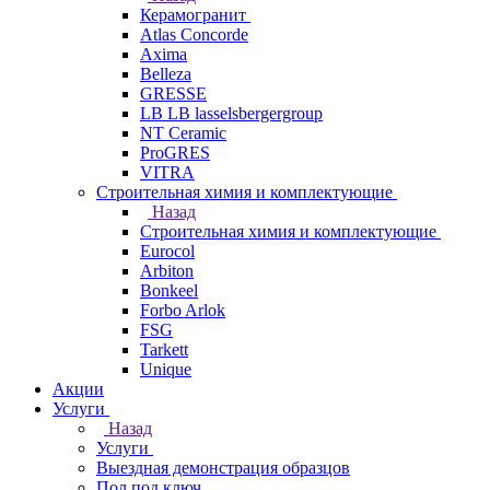
Керамогранит
Atlas Concorde
Axima
Belleza
GRESSE
LB LB lasselsbergergroup
NT Ceramic
ProGRES
VITRA
Строительная химия и комплектующие
Назад
Строительная химия и комплектующие
Eurocol
Arbiton
Bonkeel
Forbo Arlok
FSG
Tarkett
Unique
Акции
Услуги
Назад
Услуги
Выездная демонстрация образцов
Пол под ключ