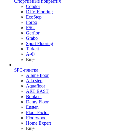
Спортивные покрытия
Condor
DLV Flooring
EcoStep
Forbo
FSG
Gerflor
Grabo
Sport Flooring
Tarkett
А-Ф
Еще
SPC-плитка
Alpine floor
Alta step
Aquafloor
ART EAST
Bonkeel
Damy Floor
Ensten
Floor Factor
Floorwood
Home Expert
Еще