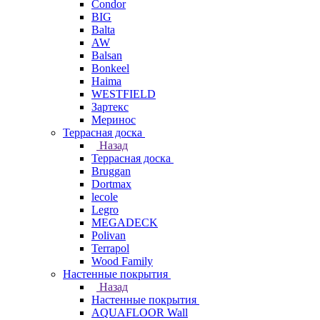
Condor
BIG
Balta
AW
Balsan
Bonkeel
Haima
WESTFIELD
Зартекс
Меринос
Террасная доска
Назад
Террасная доска
Bruggan
Dortmax
lecole
Legro
MEGADECK
Polivan
Terrapol
Wood Family
Настенные покрытия
Назад
Настенные покрытия
AQUAFLOOR Wall