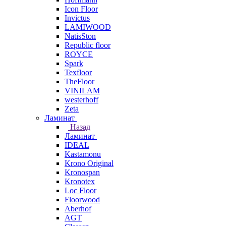
Icon Floor
Invictus
LAMIWOOD
NatisSton
Republic floor
ROYCE
Spark
Texfloor
TheFloor
VINILAM
westerhoff
Zeta
Ламинат
Назад
Ламинат
IDEAL
Kastamonu
Krono Original
Kronospan
Kronotex
Loc Floor
Floorwood
Aberhof
AGT