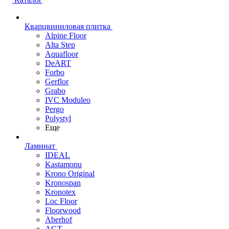
Кварцвиниловая плитка
Alpine Floor
Alta Step
Aquafloor
DeART
Forbo
Gerflor
Grabo
IVC Moduleo
Pergo
Polystyl
Еще
Ламинат
IDEAL
Kastamonu
Krono Original
Kronospan
Kronotex
Loc Floor
Floorwood
Aberhof
AGT