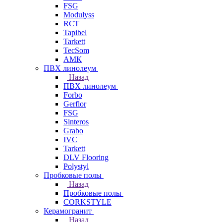
FSG
Modulyss
RCT
Tapibel
Tarkett
TecSom
АМК
ПВХ линолеум
Назад
ПВХ линолеум
Forbo
Gerflor
FSG
Sinteros
Grabo
IVC
Tarkett
DLV Flooring
Polystyl
Пробковые полы
Назад
Пробковые полы
CORKSTYLE
Керамогранит
Назад