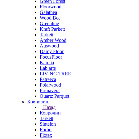
Green Forest
Floorwood
Galathea
Wood Bee
Greenline
Kraft Parkett
Tarkett
Amber Wood
Auswood
Damy Floor
FocusFloor
Karelia
Lab arte
LIVING TREE
Patreeca
Polarwood
Primavera
Quartz Parquet
Ковролин
Назад
Ковролин
Tarkett
Sintelon
Forbo
Flotex