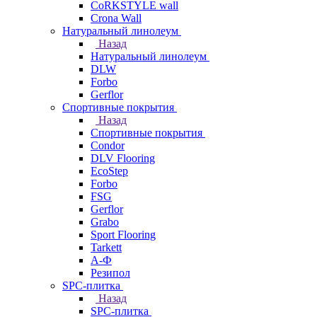
CoRKSTYLE wall
Crona Wall
Натуральный линолеум
Назад
Натуральный линолеум
DLW
Forbo
Gerflor
Спортивные покрытия
Назад
Спортивные покрытия
Condor
DLV Flooring
EcoStep
Forbo
FSG
Gerflor
Grabo
Sport Flooring
Tarkett
А-Ф
Резипол
SPC-плитка
Назад
SPC-плитка