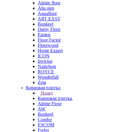
Alpine floor
Alta step
Aquafloor
ART EAST
Bonkeel
Damy Floor
Ensten
Floor Factor
Floorwood
Home Expert
ICON
Invictus
NatisSton
ROYCE
Wonderfull
Zeta
Ковровая плитка
Назад
Ковровая плитка
Alpine Floor
AW
Bonkeel
Condor
ESCOM
Forbo