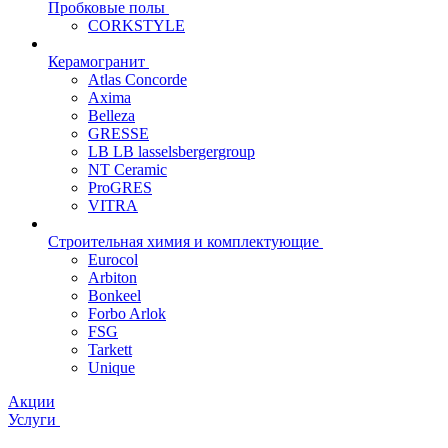
Пробковые полы
CORKSTYLE
Керамогранит
Atlas Concorde
Axima
Belleza
GRESSE
LB LB lasselsbergergroup
NT Ceramic
ProGRES
VITRA
Строительная химия и комплектующие
Eurocol
Arbiton
Bonkeel
Forbo Arlok
FSG
Tarkett
Unique
Акции
Услуги