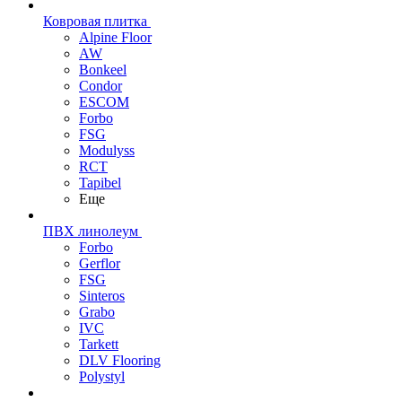
Ковровая плитка
Alpine Floor
AW
Bonkeel
Condor
ESCOM
Forbo
FSG
Modulyss
RCT
Tapibel
Еще
ПВХ линолеум
Forbo
Gerflor
FSG
Sinteros
Grabo
IVC
Tarkett
DLV Flooring
Polystyl