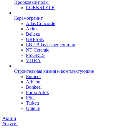
Пробковые полы
CORKSTYLE
Керамогранит
Atlas Concorde
Axima
Belleza
GRESSE
LB LB lasselsbergergroup
NT Ceramic
ProGRES
VITRA
Строительная химия и комплектующие
Eurocol
Arbiton
Bonkeel
Forbo Arlok
FSG
Tarkett
Unique
Акции
Услуги