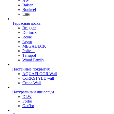
AW
Balsan
Bonkeel
Еще
Террасная доска
Bruggan
Dortmax
lecole
Legro
MEGADECK
Polivan
Terrapol
Wood Family
Настенные покрытия
AQUAFLOOR Wall
CoRKSTYLE wall
Crona Wall
Натуральный линолеум
DLW
Forbo
Gerflor