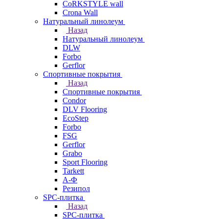
CoRKSTYLE wall
Crona Wall
Натуральный линолеум
Назад
Натуральный линолеум
DLW
Forbo
Gerflor
Спортивные покрытия
Назад
Спортивные покрытия
Condor
DLV Flooring
EcoStep
Forbo
FSG
Gerflor
Grabo
Sport Flooring
Tarkett
А-Ф
Резипол
SPC-плитка
Назад
SPC-плитка