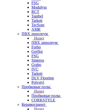
FSG
Modulyss
RCT
Tapibel
Tarkett
TecSom
АМК
ПВХ линолеум
Назад
ПВХ линолеум
Forbo
Gerflor
FSG
Sinteros
Grabo
IVC
Tarkett
DLV Flooring
Polystyl
Пробковые полы
Назад
Пробковые полы
CORKSTYLE
Керамогранит
Назад