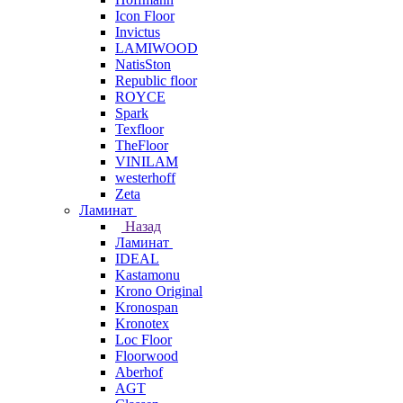
Icon Floor
Invictus
LAMIWOOD
NatisSton
Republic floor
ROYCE
Spark
Texfloor
TheFloor
VINILAM
westerhoff
Zeta
Ламинат
Назад
Ламинат
IDEAL
Kastamonu
Krono Original
Kronospan
Kronotex
Loc Floor
Floorwood
Aberhof
AGT