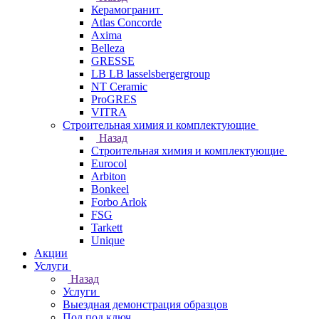
Керамогранит
Atlas Concorde
Axima
Belleza
GRESSE
LB LB lasselsbergergroup
NT Ceramic
ProGRES
VITRA
Строительная химия и комплектующие
Назад
Строительная химия и комплектующие
Eurocol
Arbiton
Bonkeel
Forbo Arlok
FSG
Tarkett
Unique
Акции
Услуги
Назад
Услуги
Выездная демонстрация образцов
Пол под ключ