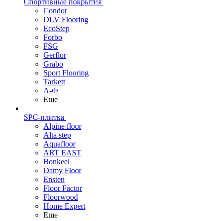
Спортивные покрытия
Condor
DLV Flooring
EcoStep
Forbo
FSG
Gerflor
Grabo
Sport Flooring
Tarkett
А-Ф
Еще
SPC-плитка
Alpine floor
Alta step
Aquafloor
ART EAST
Bonkeel
Damy Floor
Ensten
Floor Factor
Floorwood
Home Expert
Еще