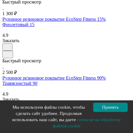
Быстрый просмотр
1 300 ₽
Рулонное резиновое покрытие EcoStep Fitness 15%
Фиолетовый 15
4.9
Заказать
Быстрый просмотр
2 500 ₽
Рулонное резиновое покрытие EcoStep Fitness 90%
Травяснистый 90
4.9
Заказать
Мы используем файлы cookie, чтобы
Принять
сделать сайт удобнее. Продолжая
Быстрый просмотр
использовать наш сайт, вы даете
согласие на обработку
файлов cookie
1 710 ₽