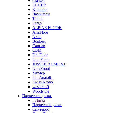
Classen
EGGER
Kronopol
Ламинели
Tarkett
Pergo
ALPINE FLOOR
AlsaFloor
Arteo
Bonkeel
Camsan
CBM
FirstFloor
Icon Floor
JOSS BEAUMONT
LamiWood
MyStep
Peli Anatolia
Swiss Krono
westerhoff
Woodstyle
Паркетная доска
Назад
Паркетная доска
Синтерос