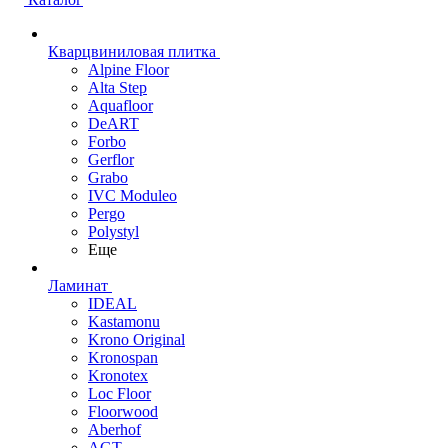
Кварцвиниловая плитка
Alpine Floor
Alta Step
Aquafloor
DeART
Forbo
Gerflor
Grabo
IVC Moduleo
Pergo
Polystyl
Еще
Ламинат
IDEAL
Kastamonu
Krono Original
Kronospan
Kronotex
Loc Floor
Floorwood
Aberhof
AGT