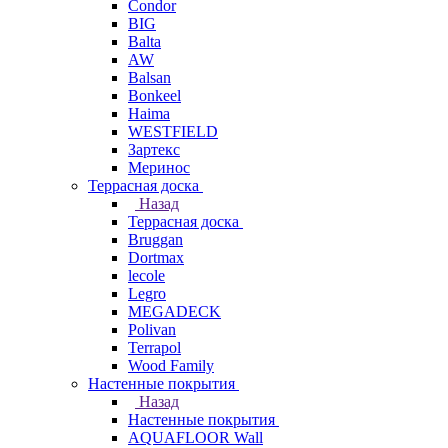
Condor
BIG
Balta
AW
Balsan
Bonkeel
Haima
WESTFIELD
Зартекс
Меринос
Террасная доска
Назад
Террасная доска
Bruggan
Dortmax
lecole
Legro
MEGADECK
Polivan
Terrapol
Wood Family
Настенные покрытия
Назад
Настенные покрытия
AQUAFLOOR Wall