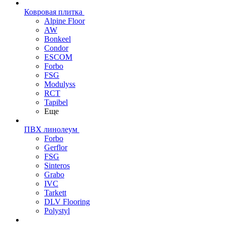
Ковровая плитка
Alpine Floor
AW
Bonkeel
Condor
ESCOM
Forbo
FSG
Modulyss
RCT
Tapibel
Еще
ПВХ линолеум
Forbo
Gerflor
FSG
Sinteros
Grabo
IVC
Tarkett
DLV Flooring
Polystyl