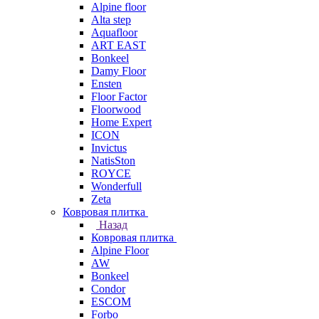
Alpine floor
Alta step
Aquafloor
ART EAST
Bonkeel
Damy Floor
Ensten
Floor Factor
Floorwood
Home Expert
ICON
Invictus
NatisSton
ROYCE
Wonderfull
Zeta
Ковровая плитка
Назад
Ковровая плитка
Alpine Floor
AW
Bonkeel
Condor
ESCOM
Forbo