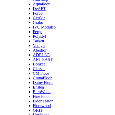
Aquafloor
DeART
Forbo
Gerflor
Grabo
IVC Moduleo
Pergo
Polystyl
Tarkett
Vertigo
Aberhof
ADELAR
ART EAST
Bonkeel
Classen
CM Floor
CronaFloor
Damy Floor
Ensten
EuroWood
Fine Floor
Floor Fastor
Floorwood
GRIT
Hoffmann