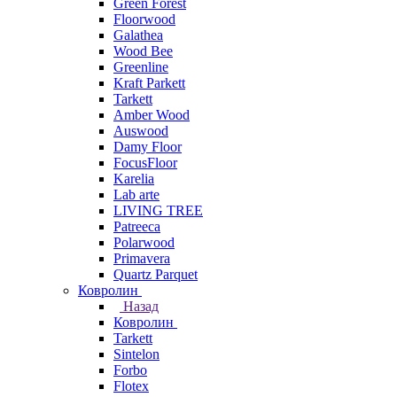
Green Forest
Floorwood
Galathea
Wood Bee
Greenline
Kraft Parkett
Tarkett
Amber Wood
Auswood
Damy Floor
FocusFloor
Karelia
Lab arte
LIVING TREE
Patreeca
Polarwood
Primavera
Quartz Parquet
Ковролин
Назад
Ковролин
Tarkett
Sintelon
Forbo
Flotex