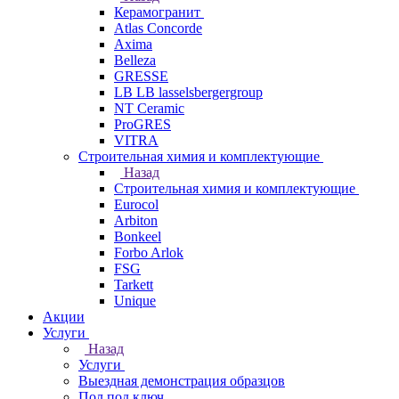
Керамогранит
Atlas Concorde
Axima
Belleza
GRESSE
LB LB lasselsbergergroup
NT Ceramic
ProGRES
VITRA
Строительная химия и комплектующие
Назад
Строительная химия и комплектующие
Eurocol
Arbiton
Bonkeel
Forbo Arlok
FSG
Tarkett
Unique
Акции
Услуги
Назад
Услуги
Выездная демонстрация образцов
Пол под ключ