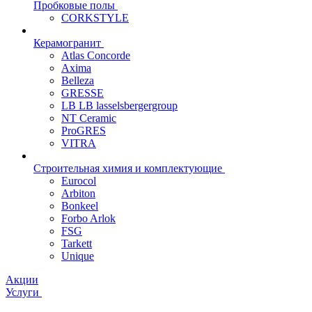
Пробковые полы
CORKSTYLE
Керамогранит
Atlas Concorde
Axima
Belleza
GRESSE
LB LB lasselsbergergroup
NT Ceramic
ProGRES
VITRA
Строительная химия и комплектующие
Eurocol
Arbiton
Bonkeel
Forbo Arlok
FSG
Tarkett
Unique
Акции
Услуги