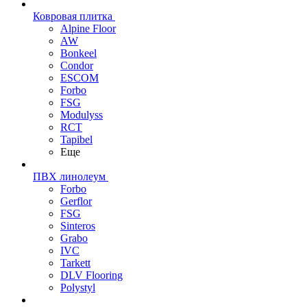
Ковровая плитка
Alpine Floor
AW
Bonkeel
Condor
ESCOM
Forbo
FSG
Modulyss
RCT
Tapibel
Еще
ПВХ линолеум
Forbo
Gerflor
FSG
Sinteros
Grabo
IVC
Tarkett
DLV Flooring
Polystyl