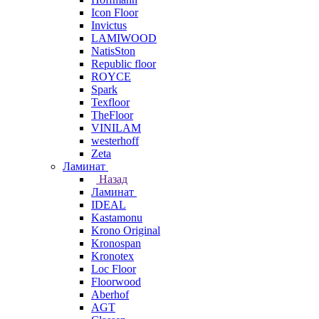
Icon Floor
Invictus
LAMIWOOD
NatisSton
Republic floor
ROYCE
Spark
Texfloor
TheFloor
VINILAM
westerhoff
Zeta
Ламинат
Назад
Ламинат
IDEAL
Kastamonu
Krono Original
Kronospan
Kronotex
Loc Floor
Floorwood
Aberhof
AGT