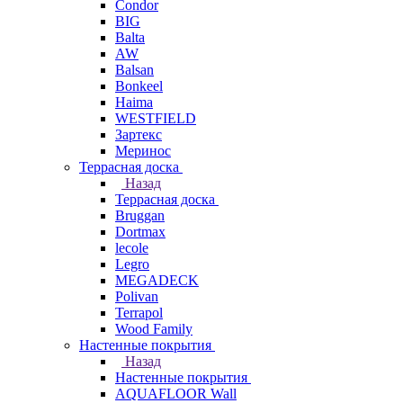
Condor
BIG
Balta
AW
Balsan
Bonkeel
Haima
WESTFIELD
Зартекс
Меринос
Террасная доска
Назад
Террасная доска
Bruggan
Dortmax
lecole
Legro
MEGADECK
Polivan
Terrapol
Wood Family
Настенные покрытия
Назад
Настенные покрытия
AQUAFLOOR Wall