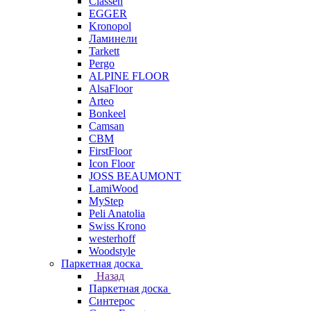
Classen
EGGER
Kronopol
Ламинели
Tarkett
Pergo
ALPINE FLOOR
AlsaFloor
Arteo
Bonkeel
Camsan
CBM
FirstFloor
Icon Floor
JOSS BEAUMONT
LamiWood
MyStep
Peli Anatolia
Swiss Krono
westerhoff
Woodstyle
Паркетная доска
Назад
Паркетная доска
Синтерос