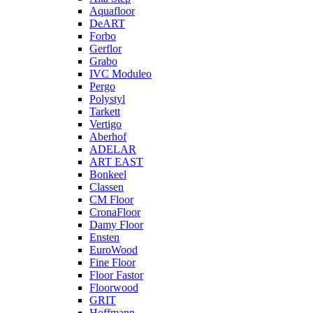
Aquafloor
DeART
Forbo
Gerflor
Grabo
IVC Moduleo
Pergo
Polystyl
Tarkett
Vertigo
Aberhof
ADELAR
ART EAST
Bonkeel
Classen
CM Floor
CronaFloor
Damy Floor
Ensten
EuroWood
Fine Floor
Floor Fastor
Floorwood
GRIT
Hoffmann