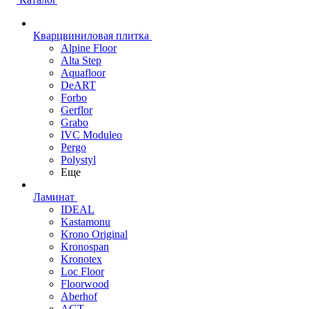
Кварцвиниловая плитка
Alpine Floor
Alta Step
Aquafloor
DeART
Forbo
Gerflor
Grabo
IVC Moduleo
Pergo
Polystyl
Еще
Ламинат
IDEAL
Kastamonu
Krono Original
Kronospan
Kronotex
Loc Floor
Floorwood
Aberhof
AGT