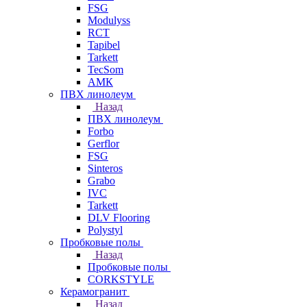
FSG
Modulyss
RCT
Tapibel
Tarkett
TecSom
АМК
ПВХ линолеум
Назад
ПВХ линолеум
Forbo
Gerflor
FSG
Sinteros
Grabo
IVC
Tarkett
DLV Flooring
Polystyl
Пробковые полы
Назад
Пробковые полы
CORKSTYLE
Керамогранит
Назад