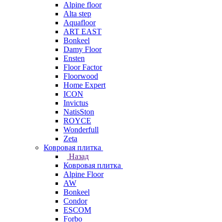
Alpine floor
Alta step
Aquafloor
ART EAST
Bonkeel
Damy Floor
Ensten
Floor Factor
Floorwood
Home Expert
ICON
Invictus
NatisSton
ROYCE
Wonderfull
Zeta
Ковровая плитка
Назад
Ковровая плитка
Alpine Floor
AW
Bonkeel
Condor
ESCOM
Forbo