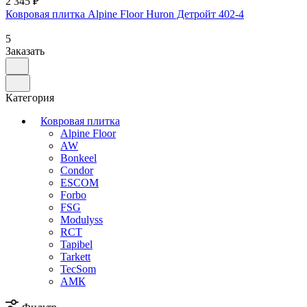
2 345 ₽
Ковровая плитка Alpine Floor Huron Детройт 402-4
5
Заказать
Категория
Ковровая плитка
Alpine Floor
AW
Bonkeel
Condor
ESCOM
Forbo
FSG
Modulyss
RCT
Tapibel
Tarkett
TecSom
АМК