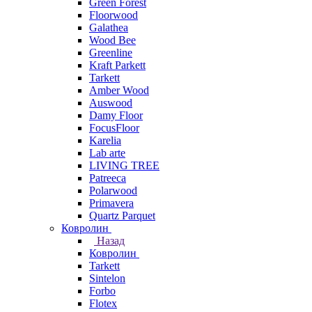
Green Forest
Floorwood
Galathea
Wood Bee
Greenline
Kraft Parkett
Tarkett
Amber Wood
Auswood
Damy Floor
FocusFloor
Karelia
Lab arte
LIVING TREE
Patreeca
Polarwood
Primavera
Quartz Parquet
Ковролин
Назад
Ковролин
Tarkett
Sintelon
Forbo
Flotex