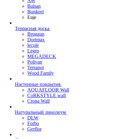
AW
Balsan
Bonkeel
Еще
Террасная доска
Bruggan
Dortmax
lecole
Legro
MEGADECK
Polivan
Terrapol
Wood Family
Настенные покрытия
AQUAFLOOR Wall
CoRKSTYLE wall
Crona Wall
Натуральный линолеум
DLW
Forbo
Gerflor