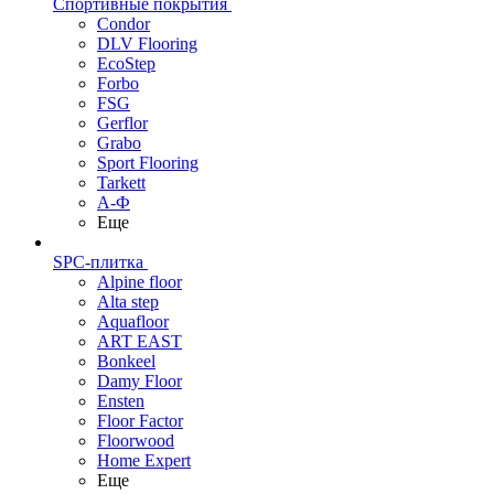
Спортивные покрытия
Condor
DLV Flooring
EcoStep
Forbo
FSG
Gerflor
Grabo
Sport Flooring
Tarkett
А-Ф
Еще
SPC-плитка
Alpine floor
Alta step
Aquafloor
ART EAST
Bonkeel
Damy Floor
Ensten
Floor Factor
Floorwood
Home Expert
Еще