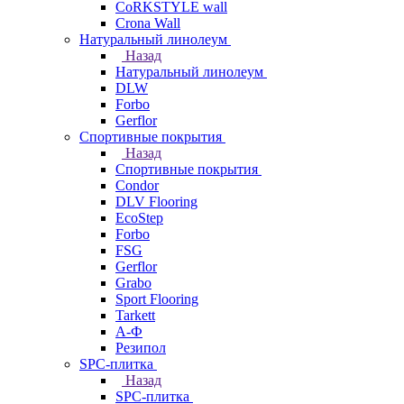
CoRKSTYLE wall
Crona Wall
Натуральный линолеум
Назад
Натуральный линолеум
DLW
Forbo
Gerflor
Спортивные покрытия
Назад
Спортивные покрытия
Condor
DLV Flooring
EcoStep
Forbo
FSG
Gerflor
Grabo
Sport Flooring
Tarkett
А-Ф
Резипол
SPC-плитка
Назад
SPC-плитка