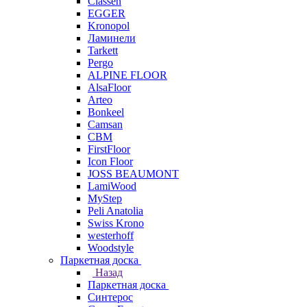
Classen
EGGER
Kronopol
Ламинели
Tarkett
Pergo
ALPINE FLOOR
AlsaFloor
Arteo
Bonkeel
Camsan
CBM
FirstFloor
Icon Floor
JOSS BEAUMONT
LamiWood
MyStep
Peli Anatolia
Swiss Krono
westerhoff
Woodstyle
Паркетная доска
Назад
Паркетная доска
Синтерос