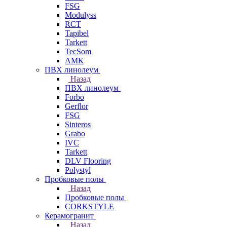
FSG
Modulyss
RCT
Tapibel
Tarkett
TecSom
АМК
ПВХ линолеум
Назад
ПВХ линолеум
Forbo
Gerflor
FSG
Sinteros
Grabo
IVC
Tarkett
DLV Flooring
Polystyl
Пробковые полы
Назад
Пробковые полы
CORKSTYLE
Керамогранит
Назад