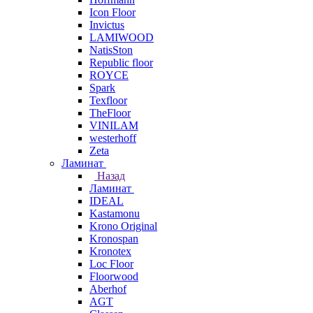
Icon Floor
Invictus
LAMIWOOD
NatisSton
Republic floor
ROYCE
Spark
Texfloor
TheFloor
VINILAM
westerhoff
Zeta
Ламинат
Назад
Ламинат
IDEAL
Kastamonu
Krono Original
Kronospan
Kronotex
Loc Floor
Floorwood
Aberhof
AGT