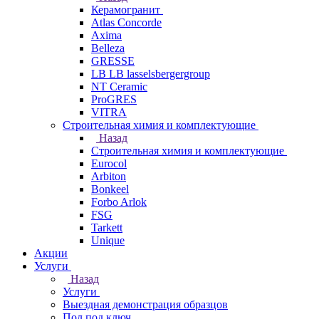
Керамогранит
Atlas Concorde
Axima
Belleza
GRESSE
LB LB lasselsbergergroup
NT Ceramic
ProGRES
VITRA
Строительная химия и комплектующие
Назад
Строительная химия и комплектующие
Eurocol
Arbiton
Bonkeel
Forbo Arlok
FSG
Tarkett
Unique
Акции
Услуги
Назад
Услуги
Выездная демонстрация образцов
Пол под ключ