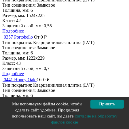
Тип соединения:
Замковое
Толщина, мм:
6
Размер, мм:
1524x225
Класс:
42
Защитный слой, мм:
0,55
Подробнее
0357 Portobello
От 0 ₽
Тип покрытия:
Кварцвиниловая плитка (LVT)
Тип соединения:
Замковое
Толщина, мм:
6
Размер, мм:
1222x229
Класс:
43
Защитный слой, мм:
0,7
Подробнее
0441 Honey Oak
От 0 ₽
Тип покрытия:
Кварцвиниловая плитка (LVT)
Тип соединения:
Замковое
Толщина, мм:
6
Размер, мм:
1222x229
Мы используем файлы cookie, чтобы
Принять
Класс:
42
сделать сайт удобнее. Продолжая
Защитный слой, мм:
0,55
Подробнее
использовать наш сайт, вы даете
согласие на обработку
0374 Parker Station
От 0 ₽
файлов cookie
Тип покрытия:
Кварцвиниловая плитка (LVT)