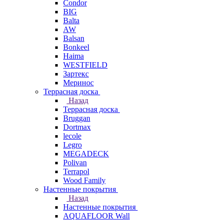
Condor
BIG
Balta
AW
Balsan
Bonkeel
Haima
WESTFIELD
Зартекс
Меринос
Террасная доска
Назад
Террасная доска
Bruggan
Dortmax
lecole
Legro
MEGADECK
Polivan
Terrapol
Wood Family
Настенные покрытия
Назад
Настенные покрытия
AQUAFLOOR Wall