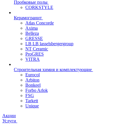
Пробковые полы
CORKSTYLE
Керамогранит
Atlas Concorde
Axima
Belleza
GRESSE
LB LB lasselsbergergroup
NT Ceramic
ProGRES
VITRA
Строительная химия и комплектующие
Eurocol
Arbiton
Bonkeel
Forbo Arlok
FSG
Tarkett
Unique
Акции
Услуги