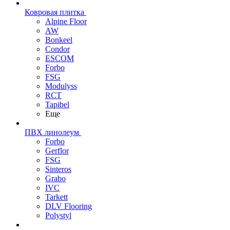
Ковровая плитка
Alpine Floor
AW
Bonkeel
Condor
ESCOM
Forbo
FSG
Modulyss
RCT
Tapibel
Еще
ПВХ линолеум
Forbo
Gerflor
FSG
Sinteros
Grabo
IVC
Tarkett
DLV Flooring
Polystyl