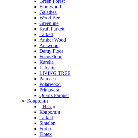
Green Forest
Floorwood
Galathea
Wood Bee
Greenline
Kraft Parkett
Tarkett
Amber Wood
Auswood
Damy Floor
FocusFloor
Karelia
Lab arte
LIVING TREE
Patreeca
Polarwood
Primavera
Quartz Parquet
Ковролин
Назад
Ковролин
Tarkett
Sintelon
Forbo
Flotex