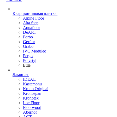
Кварцвиниловая плитка
Alpine Floor
Alta Step
Aquafloor
DeART
Forbo
Gerflor
Grabo
IVC Moduleo
Pergo
Polystyl
Еще
Ламинат
IDEAL
Kastamonu
Krono Original
Kronospan
Kronotex
Loc Floor
Floorwood
Aberhof
AGT