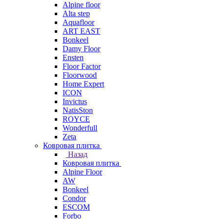
Alpine floor
Alta step
Aquafloor
ART EAST
Bonkeel
Damy Floor
Ensten
Floor Factor
Floorwood
Home Expert
ICON
Invictus
NatisSton
ROYCE
Wonderfull
Zeta
Ковровая плитка
Назад
Ковровая плитка
Alpine Floor
AW
Bonkeel
Condor
ESCOM
Forbo