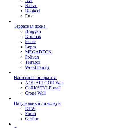
AW
Balsan
Bonkeel
Еще
Террасная доска
Bruggan
Dortmax
lecole
Legro
MEGADECK
Polivan
Terrapol
Wood Family
Настенные покрытия
AQUAFLOOR Wall
CoRKSTYLE wall
Crona Wall
Натуральный линолеум
DLW
Forbo
Gerflor