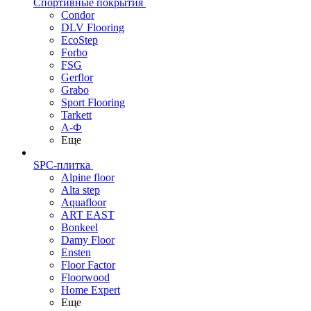
Спортивные покрытия
Condor
DLV Flooring
EcoStep
Forbo
FSG
Gerflor
Grabo
Sport Flooring
Tarkett
А-Ф
Еще
SPC-плитка
Alpine floor
Alta step
Aquafloor
ART EAST
Bonkeel
Damy Floor
Ensten
Floor Factor
Floorwood
Home Expert
Еще