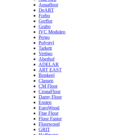
Aquafloor
DeART
Forbo
Gerflor
Grabo
IVC Moduleo
Pergo
Polystyl
Tarkett
Vertigo
Aberhof
ADELAR
ART EAST
Bonkeel
Classen
CM Floor
CronaFloor
Damy Floor
Ensten
EuroWood
Fine Floor
Floor Fastor
Floorwood
GRIT
Hoffmann