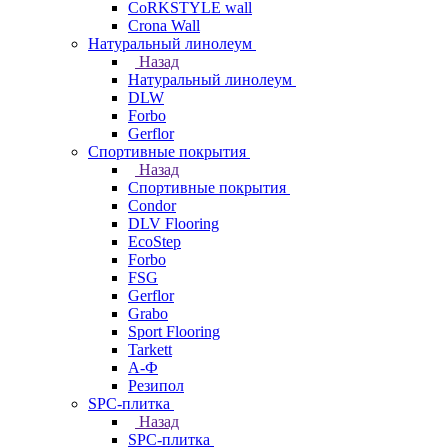
CoRKSTYLE wall
Crona Wall
Натуральный линолеум
Назад
Натуральный линолеум
DLW
Forbo
Gerflor
Спортивные покрытия
Назад
Спортивные покрытия
Condor
DLV Flooring
EcoStep
Forbo
FSG
Gerflor
Grabo
Sport Flooring
Tarkett
А-Ф
Резипол
SPC-плитка
Назад
SPC-плитка