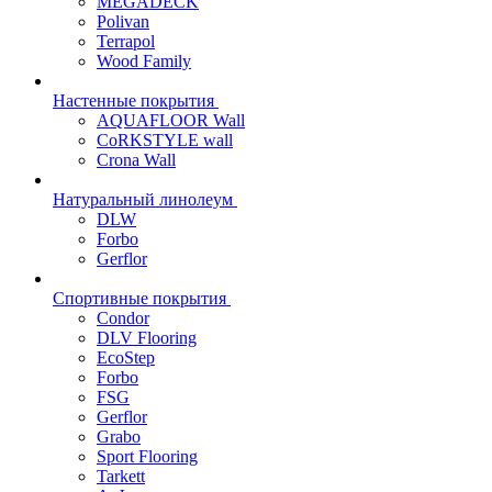
MEGADECK
Polivan
Terrapol
Wood Family
Настенные покрытия
AQUAFLOOR Wall
CoRKSTYLE wall
Crona Wall
Натуральный линолеум
DLW
Forbo
Gerflor
Спортивные покрытия
Condor
DLV Flooring
EcoStep
Forbo
FSG
Gerflor
Grabo
Sport Flooring
Tarkett