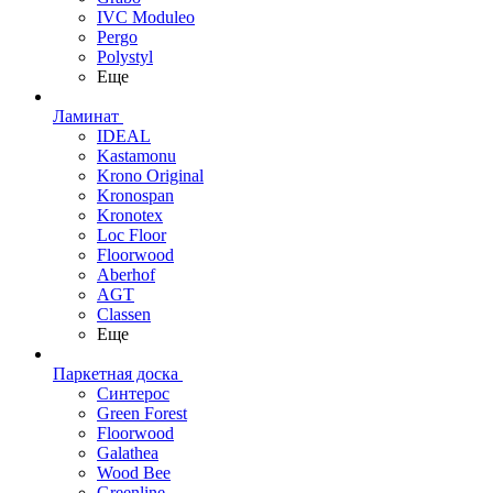
IVC Moduleo
Pergo
Polystyl
Еще
Ламинат
IDEAL
Kastamonu
Krono Original
Kronospan
Kronotex
Loc Floor
Floorwood
Aberhof
AGT
Classen
Еще
Паркетная доска
Синтерос
Green Forest
Floorwood
Galathea
Wood Bee
Greenline