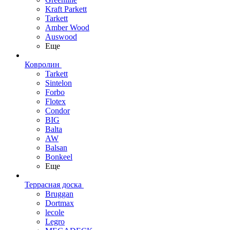
Kraft Parkett
Tarkett
Amber Wood
Auswood
Еще
Ковролин
Tarkett
Sintelon
Forbo
Flotex
Condor
BIG
Balta
AW
Balsan
Bonkeel
Еще
Террасная доска
Bruggan
Dortmax
lecole
Legro