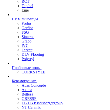
RCT
Tapibel
Еще
ПВХ линолеум
Forbo
Gerflor
FSG
Sinteros
Grabo
IVC
Tarkett
DLV Flooring
Polystyl
Пробковые полы
CORKSTYLE
Керамогранит
Atlas Concorde
Axima
Belleza
GRESSE
LB LB lasselsbergergroup
NT Ceramic