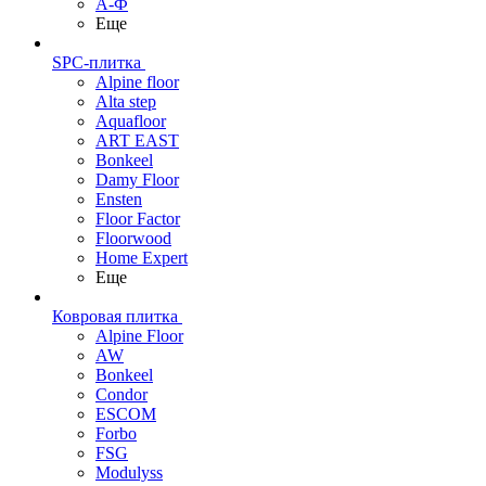
А-Ф
Еще
SPC-плитка
Alpine floor
Alta step
Aquafloor
ART EAST
Bonkeel
Damy Floor
Ensten
Floor Factor
Floorwood
Home Expert
Еще
Ковровая плитка
Alpine Floor
AW
Bonkeel
Condor
ESCOM
Forbo
FSG
Modulyss