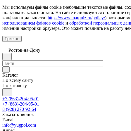
Мы используем файлы cookie (небольшие текстовые файлы, сохр
пользовательского опыта. На сайте используются сторонние с
конфиденциальности:
https://www.marquiz.ru/policy/
), которые м
использованием файлов cookie
и
обработкой персональных да
изменив настройки браузера. Это может повлиять на работу не
Принять
Ростов-на-Дону
Каталог
По всему сайту
По каталогу
+7 (863)-204-95-01
+7 (863)-204-95-01
8 (928) 270-92-64
Заказать звонок
E-mail
info@yugpol.com
Адрес