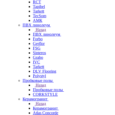
RCT
Tapibel
Tarkett
TecSom
АМК
ПВХ линолеум
Назад
ПВХ линолеум
Forbo
Gerflor
FSG
Sinteros
Grabo
IVC
Tarkett
DLV Flooring
Polystyl
Пробковые полы
Назад
Пробковые полы
CORKSTYLE
Керамогранит
Назад
Керамогранит
Atlas Concorde