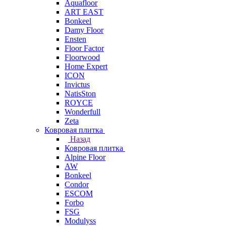
Aquafloor
ART EAST
Bonkeel
Damy Floor
Ensten
Floor Factor
Floorwood
Home Expert
ICON
Invictus
NatisSton
ROYCE
Wonderfull
Zeta
Ковровая плитка
Назад
Ковровая плитка
Alpine Floor
AW
Bonkeel
Condor
ESCOM
Forbo
FSG
Modulyss