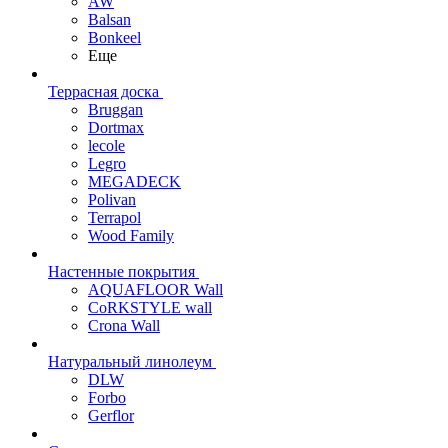
AW
Balsan
Bonkeel
Еще
Террасная доска
Bruggan
Dortmax
lecole
Legro
MEGADECK
Polivan
Terrapol
Wood Family
Настенные покрытия
AQUAFLOOR Wall
CoRKSTYLE wall
Crona Wall
Натуральный линолеум
DLW
Forbo
Gerflor