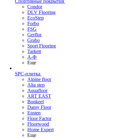
Спортивные покрытия
Condor
DLV Flooring
EcoStep
Forbo
FSG
Gerflor
Grabo
Sport Flooring
Tarkett
А-Ф
Еще
SPC-плитка
Alpine floor
Alta step
Aquafloor
ART EAST
Bonkeel
Damy Floor
Ensten
Floor Factor
Floorwood
Home Expert
Еще