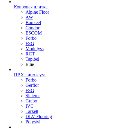
Ковровая плитка
Alpine Floor
AW
Bonkeel
Condor
ESCOM
Forbo
FSG
Modulyss
RCT
Tapibel
Еще
ПВХ линолеум
Forbo
Gerflor
FSG
Sinteros
Grabo
IVC
Tarkett
DLV Flooring
Polystyl