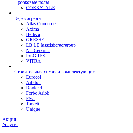
Пробковые полы
CORKSTYLE
Керамогранит
Atlas Concorde
Axima
Belleza
GRESSE
LB LB lasselsbergergroup
NT Ceramic
ProGRES
VITRA
Строительная химия и комплектующие
Eurocol
Arbiton
Bonkeel
Forbo Arlok
FSG
Tarkett
Unique
Акции
Услуги