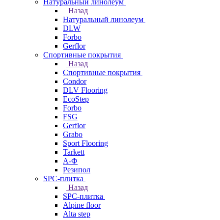
Натуральный линолеум
Назад
Натуральный линолеум
DLW
Forbo
Gerflor
Спортивные покрытия
Назад
Спортивные покрытия
Condor
DLV Flooring
EcoStep
Forbo
FSG
Gerflor
Grabo
Sport Flooring
Tarkett
А-Ф
Резипол
SPC-плитка
Назад
SPC-плитка
Alpine floor
Alta step