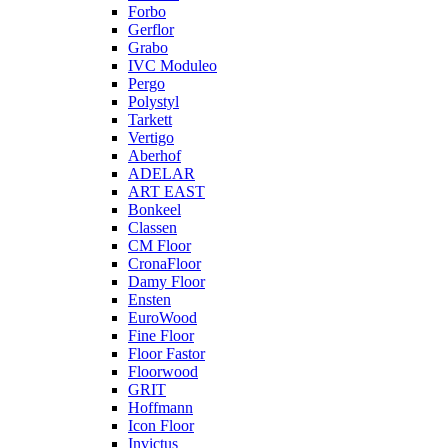
Forbo
Gerflor
Grabo
IVC Moduleo
Pergo
Polystyl
Tarkett
Vertigo
Aberhof
ADELAR
ART EAST
Bonkeel
Classen
CM Floor
CronaFloor
Damy Floor
Ensten
EuroWood
Fine Floor
Floor Fastor
Floorwood
GRIT
Hoffmann
Icon Floor
Invictus