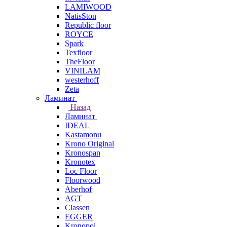
LAMIWOOD
NatisSton
Republic floor
ROYCE
Spark
Texfloor
TheFloor
VINILAM
westerhoff
Zeta
Ламинат
Назад
Ламинат
IDEAL
Kastamonu
Krono Original
Kronospan
Kronotex
Loc Floor
Floorwood
Aberhof
AGT
Classen
EGGER
Kronopol