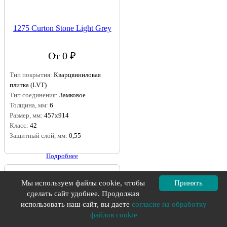
1275 Curton Stone Light Grey
От 0 ₽
Тип покрытия:
Кварцвиниловая
плитка (LVT)
Тип соединения:
Замковое
Толщина, мм:
6
Размер, мм:
457x914
Класс:
42
Защитный слой, мм:
0,55
Подробнее
Мы используем файлы cookie, чтобы
Принять
сделать сайт удобнее. Продолжая
использовать наш сайт, вы даете
согласие на обработку
файлов cookie