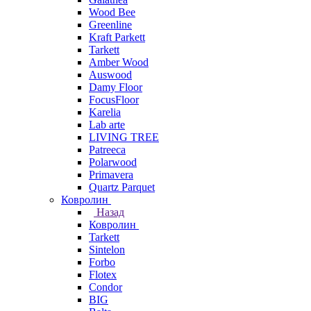
Wood Bee
Greenline
Kraft Parkett
Tarkett
Amber Wood
Auswood
Damy Floor
FocusFloor
Karelia
Lab arte
LIVING TREE
Patreeca
Polarwood
Primavera
Quartz Parquet
Ковролин
Назад
Ковролин
Tarkett
Sintelon
Forbo
Flotex
Condor
BIG