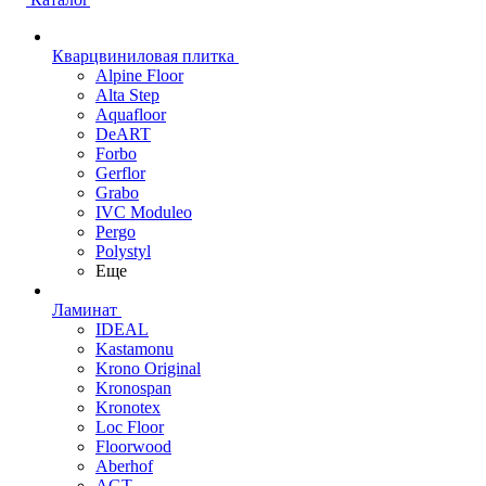
Кварцвиниловая плитка
Alpine Floor
Alta Step
Aquafloor
DeART
Forbo
Gerflor
Grabo
IVC Moduleo
Pergo
Polystyl
Еще
Ламинат
IDEAL
Kastamonu
Krono Original
Kronospan
Kronotex
Loc Floor
Floorwood
Aberhof
AGT