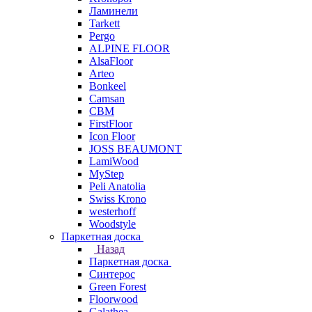
Ламинели
Tarkett
Pergo
ALPINE FLOOR
AlsaFloor
Arteo
Bonkeel
Camsan
CBM
FirstFloor
Icon Floor
JOSS BEAUMONT
LamiWood
MyStep
Peli Anatolia
Swiss Krono
westerhoff
Woodstyle
Паркетная доска
Назад
Паркетная доска
Синтерос
Green Forest
Floorwood
Galathea