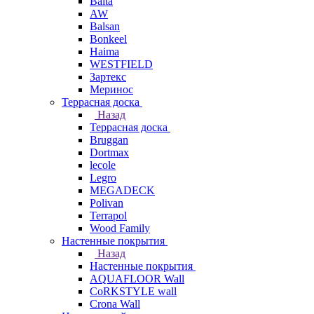
Balta
AW
Balsan
Bonkeel
Haima
WESTFIELD
Зартекс
Меринос
Террасная доска
Назад
Террасная доска
Bruggan
Dortmax
lecole
Legro
MEGADECK
Polivan
Terrapol
Wood Family
Настенные покрытия
Назад
Настенные покрытия
AQUAFLOOR Wall
CoRKSTYLE wall
Crona Wall