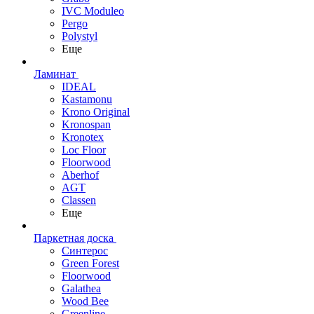
IVC Moduleo
Pergo
Polystyl
Еще
Ламинат
IDEAL
Kastamonu
Krono Original
Kronospan
Kronotex
Loc Floor
Floorwood
Aberhof
AGT
Classen
Еще
Паркетная доска
Синтерос
Green Forest
Floorwood
Galathea
Wood Bee
Greenline