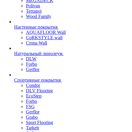
MEGADECK
Polivan
Terrapol
Wood Family
Настенные покрытия
AQUAFLOOR Wall
CoRKSTYLE wall
Crona Wall
Натуральный линолеум
DLW
Forbo
Gerflor
Спортивные покрытия
Condor
DLV Flooring
EcoStep
Forbo
FSG
Gerflor
Grabo
Sport Flooring
Tarkett