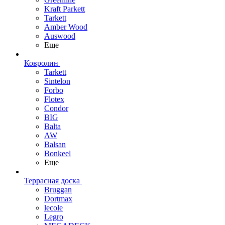
Kraft Parkett
Tarkett
Amber Wood
Auswood
Еще
Ковролин
Tarkett
Sintelon
Forbo
Flotex
Condor
BIG
Balta
AW
Balsan
Bonkeel
Еще
Террасная доска
Bruggan
Dortmax
lecole
Legro