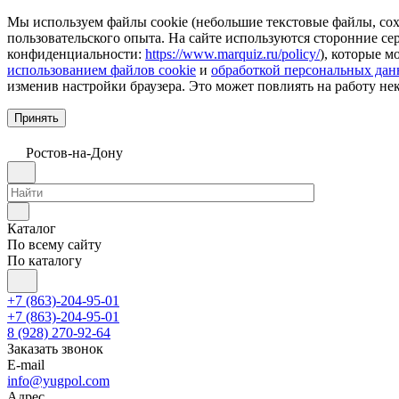
Мы используем файлы cookie (небольшие текстовые файлы, сохр
пользовательского опыта. На сайте используются сторонние с
конфиденциальности:
https://www.marquiz.ru/policy/
), которые м
использованием файлов cookie
и
обработкой персональных да
изменив настройки браузера. Это может повлиять на работу не
Принять
Ростов-на-Дону
Каталог
По всему сайту
По каталогу
+7 (863)-204-95-01
+7 (863)-204-95-01
8 (928) 270-92-64
Заказать звонок
E-mail
info@yugpol.com
Адрес