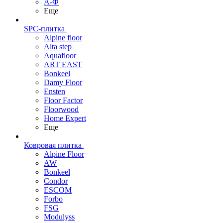
А-Ф
Еще
SPC-плитка
Alpine floor
Alta step
Aquafloor
ART EAST
Bonkeel
Damy Floor
Ensten
Floor Factor
Floorwood
Home Expert
Еще
Ковровая плитка
Alpine Floor
AW
Bonkeel
Condor
ESCOM
Forbo
FSG
Modulyss