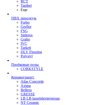
RCT
Tapibel
Еще
ПВХ линолеум
Forbo
Gerflor
FSG
Sinteros
Grabo
IVC
Tarkett
DLV Flooring
Polystyl
Пробковые полы
CORKSTYLE
Керамогранит
Atlas Concorde
Axima
Belleza
GRESSE
LB LB lasselsbergergroup
NT Ceramic