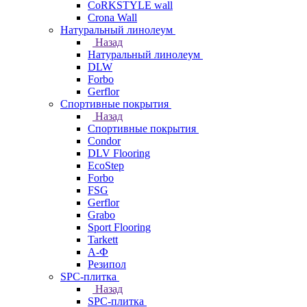
CoRKSTYLE wall
Crona Wall
Натуральный линолеум
Назад
Натуральный линолеум
DLW
Forbo
Gerflor
Спортивные покрытия
Назад
Спортивные покрытия
Condor
DLV Flooring
EcoStep
Forbo
FSG
Gerflor
Grabo
Sport Flooring
Tarkett
А-Ф
Резипол
SPC-плитка
Назад
SPC-плитка