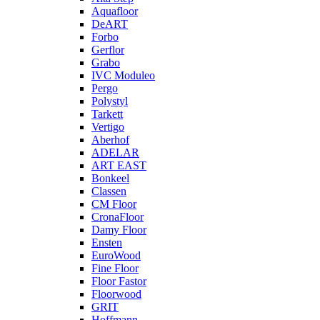
Aquafloor
DeART
Forbo
Gerflor
Grabo
IVC Moduleo
Pergo
Polystyl
Tarkett
Vertigo
Aberhof
ADELAR
ART EAST
Bonkeel
Classen
CM Floor
CronaFloor
Damy Floor
Ensten
EuroWood
Fine Floor
Floor Fastor
Floorwood
GRIT
Hoffmann