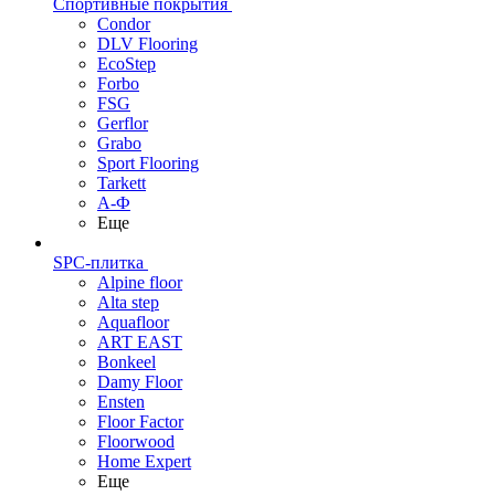
Спортивные покрытия
Condor
DLV Flooring
EcoStep
Forbo
FSG
Gerflor
Grabo
Sport Flooring
Tarkett
А-Ф
Еще
SPC-плитка
Alpine floor
Alta step
Aquafloor
ART EAST
Bonkeel
Damy Floor
Ensten
Floor Factor
Floorwood
Home Expert
Еще