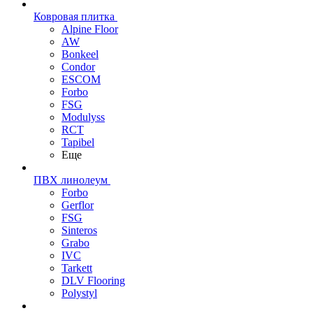
Ковровая плитка
Alpine Floor
AW
Bonkeel
Condor
ESCOM
Forbo
FSG
Modulyss
RCT
Tapibel
Еще
ПВХ линолеум
Forbo
Gerflor
FSG
Sinteros
Grabo
IVC
Tarkett
DLV Flooring
Polystyl