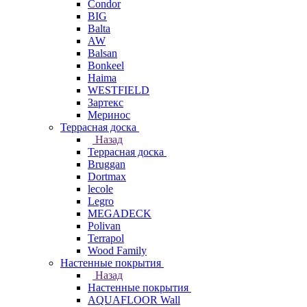
Condor
BIG
Balta
AW
Balsan
Bonkeel
Haima
WESTFIELD
Зартекс
Меринос
Террасная доска
Назад
Террасная доска
Bruggan
Dortmax
lecole
Legro
MEGADECK
Polivan
Terrapol
Wood Family
Настенные покрытия
Назад
Настенные покрытия
AQUAFLOOR Wall