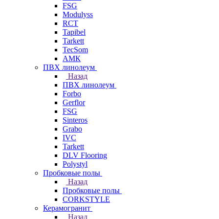
FSG
Modulyss
RCT
Tapibel
Tarkett
TecSom
АМК
ПВХ линолеум
Назад
ПВХ линолеум
Forbo
Gerflor
FSG
Sinteros
Grabo
IVC
Tarkett
DLV Flooring
Polystyl
Пробковые полы
Назад
Пробковые полы
CORKSTYLE
Керамогранит
Назад