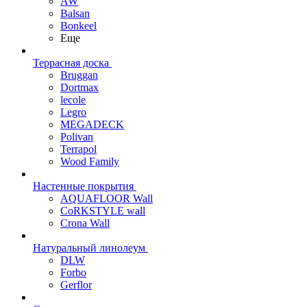
AW
Balsan
Bonkeel
Еще
Террасная доска
Bruggan
Dortmax
lecole
Legro
MEGADECK
Polivan
Terrapol
Wood Family
Настенные покрытия
AQUAFLOOR Wall
CoRKSTYLE wall
Crona Wall
Натуральный линолеум
DLW
Forbo
Gerflor