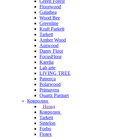
Green Forest
Floorwood
Galathea
Wood Bee
Greenline
Kraft Parkett
Tarkett
Amber Wood
Auswood
Damy Floor
FocusFloor
Karelia
Lab arte
LIVING TREE
Patreeca
Polarwood
Primavera
Quartz Parquet
Ковролин
Назад
Ковролин
Tarkett
Sintelon
Forbo
Flotex