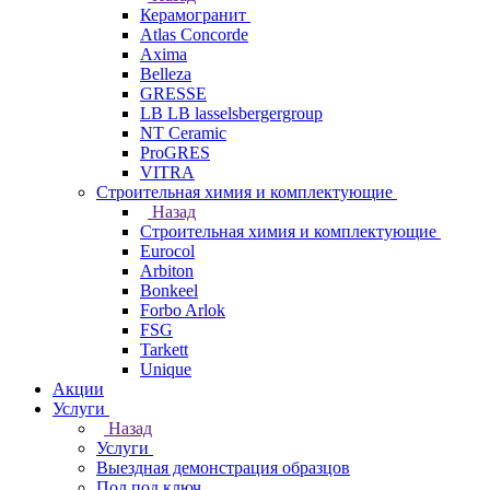
Керамогранит
Atlas Concorde
Axima
Belleza
GRESSE
LB LB lasselsbergergroup
NT Ceramic
ProGRES
VITRA
Строительная химия и комплектующие
Назад
Строительная химия и комплектующие
Eurocol
Arbiton
Bonkeel
Forbo Arlok
FSG
Tarkett
Unique
Акции
Услуги
Назад
Услуги
Выездная демонстрация образцов
Пол под ключ