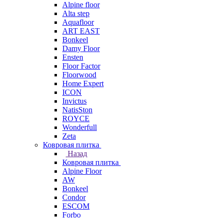
Alpine floor
Alta step
Aquafloor
ART EAST
Bonkeel
Damy Floor
Ensten
Floor Factor
Floorwood
Home Expert
ICON
Invictus
NatisSton
ROYCE
Wonderfull
Zeta
Ковровая плитка
Назад
Ковровая плитка
Alpine Floor
AW
Bonkeel
Condor
ESCOM
Forbo