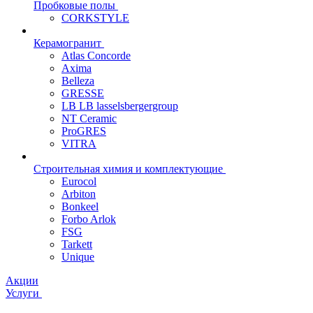
Пробковые полы
CORKSTYLE
Керамогранит
Atlas Concorde
Axima
Belleza
GRESSE
LB LB lasselsbergergroup
NT Ceramic
ProGRES
VITRA
Строительная химия и комплектующие
Eurocol
Arbiton
Bonkeel
Forbo Arlok
FSG
Tarkett
Unique
Акции
Услуги