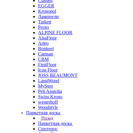
Classen
EGGER
Kronopol
Ламинели
Tarkett
Pergo
ALPINE FLOOR
AlsaFloor
Arteo
Bonkeel
Camsan
CBM
FirstFloor
Icon Floor
JOSS BEAUMONT
LamiWood
MyStep
Peli Anatolia
Swiss Krono
westerhoff
Woodstyle
Паркетная доска
Назад
Паркетная доска
Синтерос