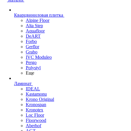
Кварцвиниловая плитка
Alpine Floor
Alta Step
Aquafloor
DeART
Forbo
Gerflor
Grabo
IVC Moduleo
Pergo
Polystyl
Еще
Ламинат
IDEAL
Kastamonu
Krono Original
Kronospan
Kronotex
Loc Floor
Floorwood
Aberhof
AGT