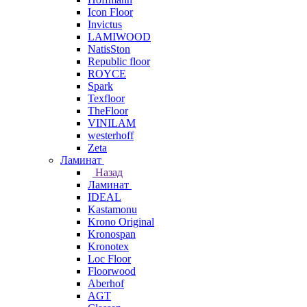
Icon Floor
Invictus
LAMIWOOD
NatisSton
Republic floor
ROYCE
Spark
Texfloor
TheFloor
VINILAM
westerhoff
Zeta
Ламинат
Назад
Ламинат
IDEAL
Kastamonu
Krono Original
Kronospan
Kronotex
Loc Floor
Floorwood
Aberhof
AGT