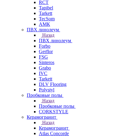
RCT
Tapibel
Tarkett
TecSom
АМК
ПВХ линолеум
Назад
ПВХ линолеум
Forbo
Gerflor
FSG
Sinteros
Grabo
IVC
Tarkett
DLV Flooring
Polystyl
Пробковые полы
Назад
Пробковые полы
CORKSTYLE
Керамогранит
Назад
Керамогранит
Atlas Concorde