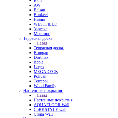
Balta
AW
Balsan
Bonkeel
Haima
WESTFIELD
Зартекс
Меринос
Террасная доска
Назад
Террасная доска
Bruggan
Dortmax
lecole
Legro
MEGADECK
Polivan
Terrapol
Wood Family
Настенные покрытия
Назад
Настенные покрытия
AQUAFLOOR Wall
CoRKSTYLE wall
Crona Wall