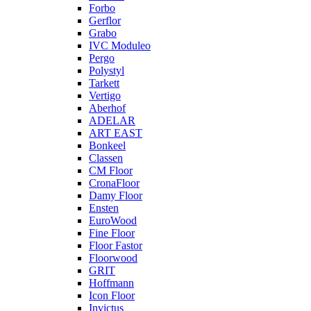
Forbo
Gerflor
Grabo
IVC Moduleo
Pergo
Polystyl
Tarkett
Vertigo
Aberhof
ADELAR
ART EAST
Bonkeel
Classen
CM Floor
CronaFloor
Damy Floor
Ensten
EuroWood
Fine Floor
Floor Fastor
Floorwood
GRIT
Hoffmann
Icon Floor
Invictus