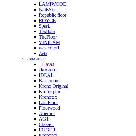
LAMIWOOD
NatisSton
Republic floor
ROYCE
Spark
Texfloor
TheFloor
VINILAM
westerhoff
Zeta
Ламинат
Назад
Ламинат
IDEAL
Kastamonu
Krono Original
Kronospan
Kronotex
Loc Floor
Floorwood
Aberhof
AGT
Classen
EGGER
Kronopol