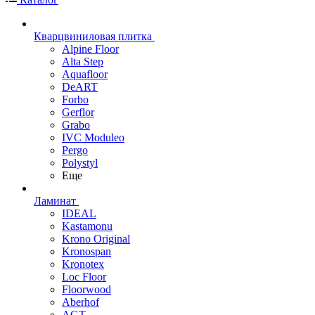
Кварцвиниловая плитка
Alpine Floor
Alta Step
Aquafloor
DeART
Forbo
Gerflor
Grabo
IVC Moduleo
Pergo
Polystyl
Еще
Ламинат
IDEAL
Kastamonu
Krono Original
Kronospan
Kronotex
Loc Floor
Floorwood
Aberhof
AGT