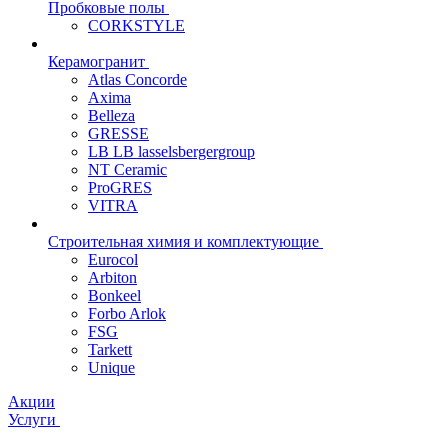
Пробковые полы
CORKSTYLE
Керамогранит
Atlas Concorde
Axima
Belleza
GRESSE
LB LB lasselsbergergroup
NT Ceramic
ProGRES
VITRA
Строительная химия и комплектующие
Eurocol
Arbiton
Bonkeel
Forbo Arlok
FSG
Tarkett
Unique
Акции
Услуги