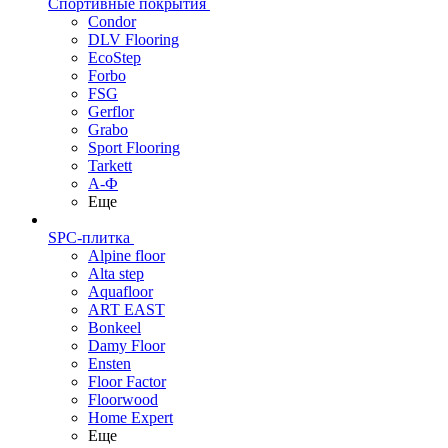
Спортивные покрытия
Condor
DLV Flooring
EcoStep
Forbo
FSG
Gerflor
Grabo
Sport Flooring
Tarkett
А-Ф
Еще
SPC-плитка
Alpine floor
Alta step
Aquafloor
ART EAST
Bonkeel
Damy Floor
Ensten
Floor Factor
Floorwood
Home Expert
Еще