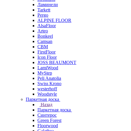
Ламинели
Tarkett
Pergo
ALPINE FLOOR
AlsaFloor
Arteo
Bonkeel
Camsan
CBM
FirstFloor
Icon Floor
JOSS BEAUMONT
LamiWood
MyStep
Peli Anatolia
Swiss Krono
westerhoff
Woodstyle
Паркетная доска
Назад
Паркетная доска
Синтерос
Green Forest
Floorwood
Galathea