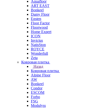
Aquafloor
ART EAST
Bonkeel
Damy Floor
Ensten
Floor Factor
Floorwood
Home Expert
ICON
Invictus
NatisSton
ROYCE
Wonderfull
Zeta
Ковровая плитка
Назад
Ковровая плитка
Alpine Floor
AW
Bonkeel
Condor
ESCOM
Forbo
FSG
Modulyss