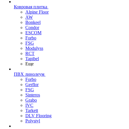
Ковровая плитка
Alpine Floor
AW
Bonkeel
Condor
ESCOM
Forbo
FSG
Modulyss
RCT
Tapibel
Еще
ПВХ линолеум
Forbo
Gerflor
FSG
Sinteros
Grabo
IVC
Tarkett
DLV Flooring
Polystyl