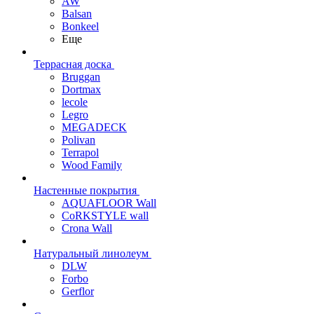
AW
Balsan
Bonkeel
Еще
Террасная доска
Bruggan
Dortmax
lecole
Legro
MEGADECK
Polivan
Terrapol
Wood Family
Настенные покрытия
AQUAFLOOR Wall
CoRKSTYLE wall
Crona Wall
Натуральный линолеум
DLW
Forbo
Gerflor