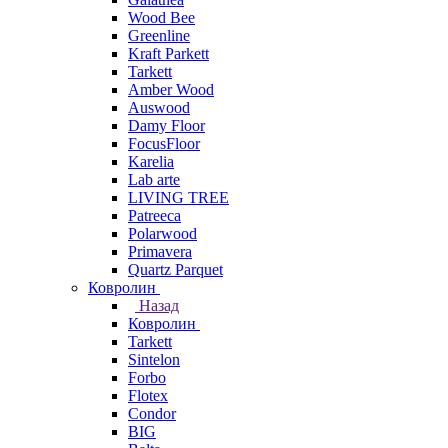
Wood Bee
Greenline
Kraft Parkett
Tarkett
Amber Wood
Auswood
Damy Floor
FocusFloor
Karelia
Lab arte
LIVING TREE
Patreeca
Polarwood
Primavera
Quartz Parquet
Ковролин
Назад
Ковролин
Tarkett
Sintelon
Forbo
Flotex
Condor
BIG