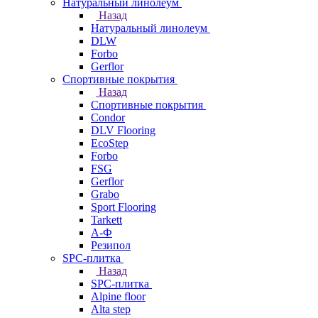
Натуральный линолеум
Назад
Натуральный линолеум
DLW
Forbo
Gerflor
Спортивные покрытия
Назад
Спортивные покрытия
Condor
DLV Flooring
EcoStep
Forbo
FSG
Gerflor
Grabo
Sport Flooring
Tarkett
А-Ф
Резипол
SPC-плитка
Назад
SPC-плитка
Alpine floor
Alta step