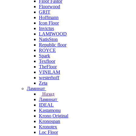
Floor Fastor
Floorwood
GRIT
Hoffmann
Icon Floor
Invictus
LAMIWOOD
NatisSton
Republic floor
ROYCE
Spark
Texfloor
TheFloor
VINILAM
westerhoff
Zeta
Ламинат
Назад
Ламинат
IDEAL
Kastamonu
Krono Original
Kronospan
Kronotex
Loc Floor