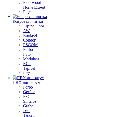
Floorwood
Home Expert
Еще
Ковровая плитка
Alpine Floor
AW
Bonkeel
Condor
ESCOM
Forbo
FSG
Modulyss
RCT
Tapibel
Еще
ПВХ линолеум
Forbo
Gerflor
FSG
Sinteros
Grabo
IVC
Tarkett