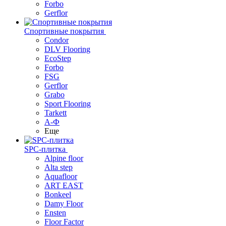
Forbo
Gerflor
Спортивные покрытия
Condor
DLV Flooring
EcoStep
Forbo
FSG
Gerflor
Grabo
Sport Flooring
Tarkett
А-Ф
Еще
SPC-плитка
Alpine floor
Alta step
Aquafloor
ART EAST
Bonkeel
Damy Floor
Ensten
Floor Factor