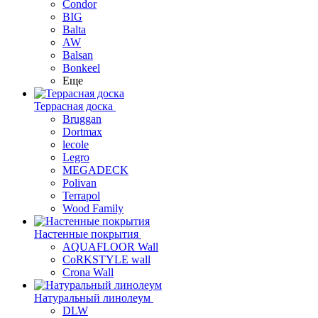
Condor
BIG
Balta
AW
Balsan
Bonkeel
Еще
Террасная доска
Bruggan
Dortmax
lecole
Legro
MEGADECK
Polivan
Terrapol
Wood Family
Настенные покрытия
AQUAFLOOR Wall
CoRKSTYLE wall
Crona Wall
Натуральный линолеум
DLW