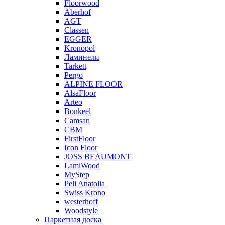
Floorwood
Aberhof
AGT
Classen
EGGER
Kronopol
Ламинели
Tarkett
Pergo
ALPINE FLOOR
AlsaFloor
Arteo
Bonkeel
Camsan
CBM
FirstFloor
Icon Floor
JOSS BEAUMONT
LamiWood
MyStep
Peli Anatolia
Swiss Krono
westerhoff
Woodstyle
Паркетная доска