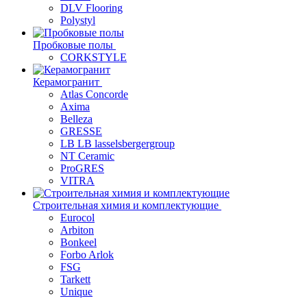
DLV Flooring
Polystyl
Пробковые полы
CORKSTYLE
Керамогранит
Atlas Concorde
Axima
Belleza
GRESSE
LB LB lasselsbergergroup
NT Ceramic
ProGRES
VITRA
Строительная химия и комплектующие
Eurocol
Arbiton
Bonkeel
Forbo Arlok
FSG
Tarkett
Unique