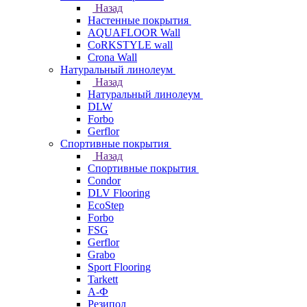
Назад
Настенные покрытия
AQUAFLOOR Wall
CoRKSTYLE wall
Crona Wall
Натуральный линолеум
Назад
Натуральный линолеум
DLW
Forbo
Gerflor
Спортивные покрытия
Назад
Спортивные покрытия
Condor
DLV Flooring
EcoStep
Forbo
FSG
Gerflor
Grabo
Sport Flooring
Tarkett
А-Ф
Резипол