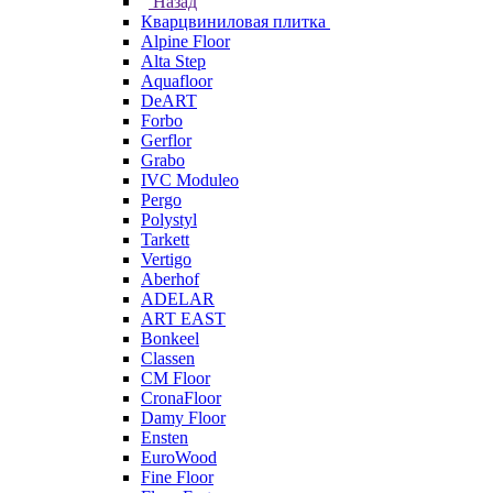
Назад
Кварцвиниловая плитка
Alpine Floor
Alta Step
Aquafloor
DeART
Forbo
Gerflor
Grabo
IVC Moduleo
Pergo
Polystyl
Tarkett
Vertigo
Aberhof
ADELAR
ART EAST
Bonkeel
Classen
CM Floor
CronaFloor
Damy Floor
Ensten
EuroWood
Fine Floor