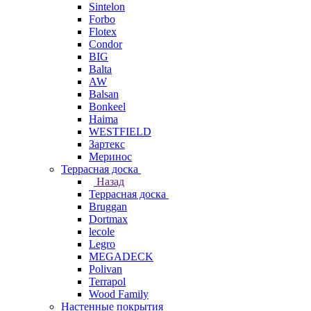
Sintelon
Forbo
Flotex
Condor
BIG
Balta
AW
Balsan
Bonkeel
Haima
WESTFIELD
Зартекс
Меринос
Террасная доска
Назад
Террасная доска
Bruggan
Dortmax
lecole
Legro
MEGADECK
Polivan
Terrapol
Wood Family
Настенные покрытия