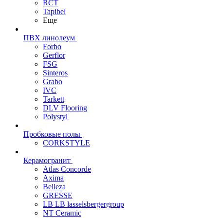
RCT
Tapibel
Еще
ПВХ линолеум
Forbo
Gerflor
FSG
Sinteros
Grabo
IVC
Tarkett
DLV Flooring
Polystyl
Пробковые полы
CORKSTYLE
Керамогранит
Atlas Concorde
Axima
Belleza
GRESSE
LB LB lasselsbergergroup
NT Ceramic