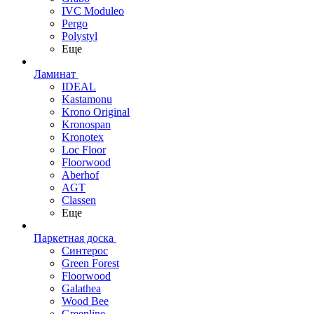
IVC Moduleo
Pergo
Polystyl
Еще
Ламинат
IDEAL
Kastamonu
Krono Original
Kronospan
Kronotex
Loc Floor
Floorwood
Aberhof
AGT
Classen
Еще
Паркетная доска
Синтерос
Green Forest
Floorwood
Galathea
Wood Bee
Greenline