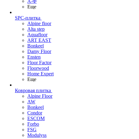
А-Ф
Еще
SPC-плитка
Alpine floor
Alta step
Aquafloor
ART EAST
Bonkeel
Damy Floor
Ensten
Floor Factor
Floorwood
Home Expert
Еще
Ковровая плитка
Alpine Floor
AW
Bonkeel
Condor
ESCOM
Forbo
FSG
Modulyss