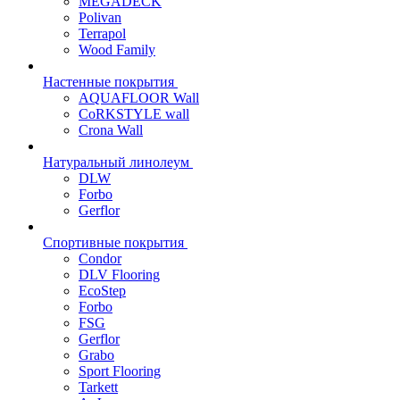
MEGADECK
Polivan
Terrapol
Wood Family
Настенные покрытия
AQUAFLOOR Wall
CoRKSTYLE wall
Crona Wall
Натуральный линолеум
DLW
Forbo
Gerflor
Спортивные покрытия
Condor
DLV Flooring
EcoStep
Forbo
FSG
Gerflor
Grabo
Sport Flooring
Tarkett