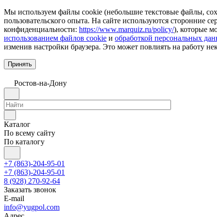
Мы используем файлы cookie (небольшие текстовые файлы, сохр
пользовательского опыта. На сайте используются сторонние с
конфиденциальности:
https://www.marquiz.ru/policy/
), которые м
использованием файлов cookie
и
обработкой персональных да
изменив настройки браузера. Это может повлиять на работу не
Принять
Ростов-на-Дону
Каталог
По всему сайту
По каталогу
+7 (863)-204-95-01
+7 (863)-204-95-01
8 (928) 270-92-64
Заказать звонок
E-mail
info@yugpol.com
Адрес