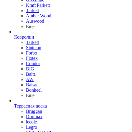
Kraft Parkett
Tarkett
Amber Wood
Auswood
Еще
Ковролин
Tarkett
Sintelon
Forbo
Flotex
Condor
BIG
Balta
AW
Balsan
Bonkeel
Еще
Террасная доска
Bruggan
Dortmax
lecole
Legro