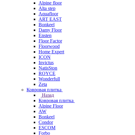
Alpine floor
Alta step
Aquafloor
ART EAST
Bonkeel
Damy Floor
Ensten
Floor Factor
Floorwood
Home Expert
ICON
Invictus
NatisSton
ROYCE
Wonderfull
Zeta
Ковровая плитка
Назад
Ковровая плитка
Alpine Floor
AW
Bonkeel
Condor
ESCOM
Forbo