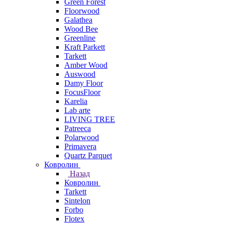
Green Forest
Floorwood
Galathea
Wood Bee
Greenline
Kraft Parkett
Tarkett
Amber Wood
Auswood
Damy Floor
FocusFloor
Karelia
Lab arte
LIVING TREE
Patreeca
Polarwood
Primavera
Quartz Parquet
Ковролин
Назад
Ковролин
Tarkett
Sintelon
Forbo
Flotex