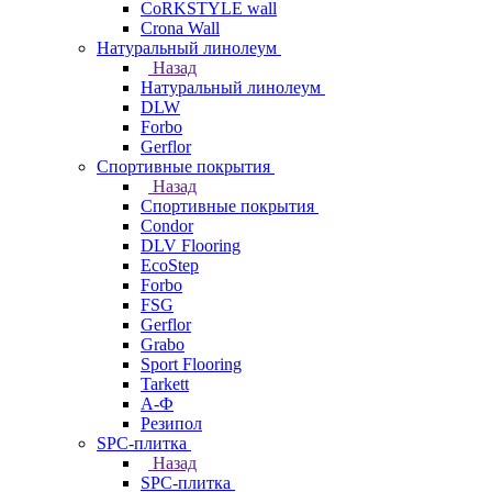
CoRKSTYLE wall
Crona Wall
Натуральный линолеум
Назад
Натуральный линолеум
DLW
Forbo
Gerflor
Спортивные покрытия
Назад
Спортивные покрытия
Condor
DLV Flooring
EcoStep
Forbo
FSG
Gerflor
Grabo
Sport Flooring
Tarkett
А-Ф
Резипол
SPC-плитка
Назад
SPC-плитка