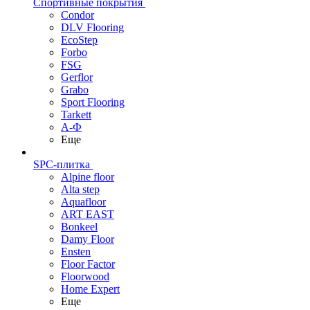
Спортивные покрытия
Condor
DLV Flooring
EcoStep
Forbo
FSG
Gerflor
Grabo
Sport Flooring
Tarkett
А-Ф
Еще
SPC-плитка
Alpine floor
Alta step
Aquafloor
ART EAST
Bonkeel
Damy Floor
Ensten
Floor Factor
Floorwood
Home Expert
Еще