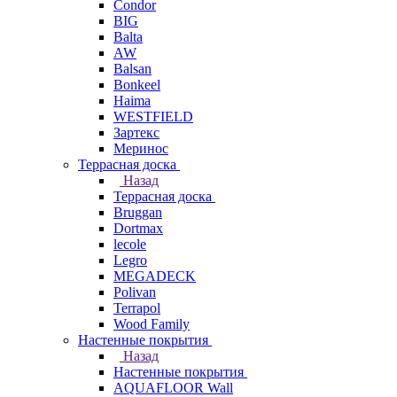
Condor
BIG
Balta
AW
Balsan
Bonkeel
Haima
WESTFIELD
Зартекс
Меринос
Террасная доска
Назад
Террасная доска
Bruggan
Dortmax
lecole
Legro
MEGADECK
Polivan
Terrapol
Wood Family
Настенные покрытия
Назад
Настенные покрытия
AQUAFLOOR Wall