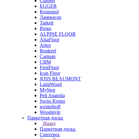
Classen
EGGER
Kronopol
Ламинели
Tarkett
Pergo
ALPINE FLOOR
AlsaFloor
Arteo
Bonkeel
Camsan
CBM
FirstFloor
Icon Floor
JOSS BEAUMONT
LamiWood
MyStep
Peli Anatolia
Swiss Krono
westerhoff
Woodstyle
Паркетная доска
Назад
Паркетная доска
Синтерос