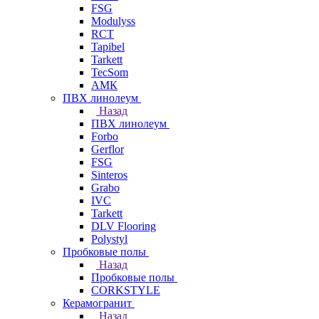
FSG
Modulyss
RCT
Tapibel
Tarkett
TecSom
АМК
ПВХ линолеум
Назад
ПВХ линолеум
Forbo
Gerflor
FSG
Sinteros
Grabo
IVC
Tarkett
DLV Flooring
Polystyl
Пробковые полы
Назад
Пробковые полы
CORKSTYLE
Керамогранит
Назад