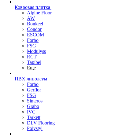
Ковровая плитка
Alpine Floor
AW
Bonkeel
Condor
ESCOM
Forbo
FSG
Modulyss
RCT
Tapibel
Еще
ПВХ линолеум
Forbo
Gerflor
FSG
Sinteros
Grabo
IVC
Tarkett
DLV Flooring
Polystyl