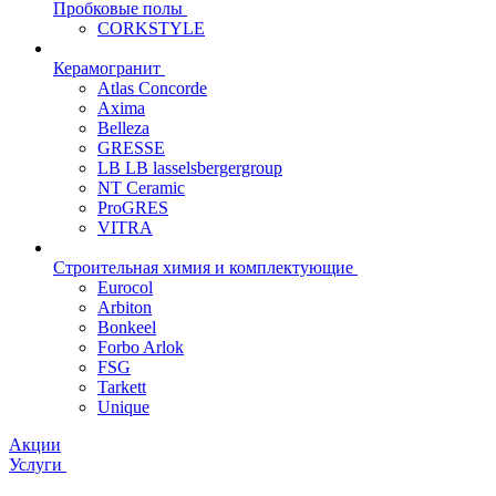
Пробковые полы
CORKSTYLE
Керамогранит
Atlas Concorde
Axima
Belleza
GRESSE
LB LB lasselsbergergroup
NT Ceramic
ProGRES
VITRA
Строительная химия и комплектующие
Eurocol
Arbiton
Bonkeel
Forbo Arlok
FSG
Tarkett
Unique
Акции
Услуги