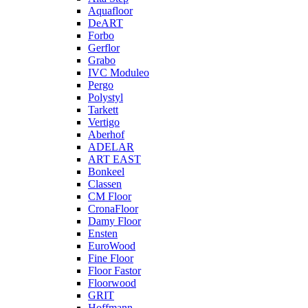
Aquafloor
DeART
Forbo
Gerflor
Grabo
IVC Moduleo
Pergo
Polystyl
Tarkett
Vertigo
Aberhof
ADELAR
ART EAST
Bonkeel
Classen
CM Floor
CronaFloor
Damy Floor
Ensten
EuroWood
Fine Floor
Floor Fastor
Floorwood
GRIT
Hoffmann