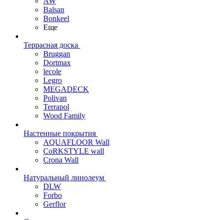
AW
Balsan
Bonkeel
Еще
Террасная доска
Bruggan
Dortmax
lecole
Legro
MEGADECK
Polivan
Terrapol
Wood Family
Настенные покрытия
AQUAFLOOR Wall
CoRKSTYLE wall
Crona Wall
Натуральный линолеум
DLW
Forbo
Gerflor