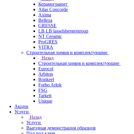
Керамогранит
Atlas Concorde
Axima
Belleza
GRESSE
LB LB lasselsbergergroup
NT Ceramic
ProGRES
VITRA
Строительная химия и комплектующие
Назад
Строительная химия и комплектующие
Eurocol
Arbiton
Bonkeel
Forbo Arlok
FSG
Tarkett
Unique
Акции
Услуги
Назад
Услуги
Выездная демонстрация образцов
Пол под ключ