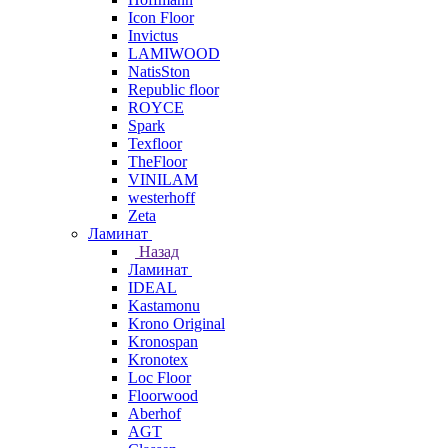
Icon Floor
Invictus
LAMIWOOD
NatisSton
Republic floor
ROYCE
Spark
Texfloor
TheFloor
VINILAM
westerhoff
Zeta
Ламинат
Назад
Ламинат
IDEAL
Kastamonu
Krono Original
Kronospan
Kronotex
Loc Floor
Floorwood
Aberhof
AGT