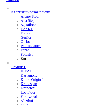
Кварцвиниловая плитка
Alpine Floor
Alta Step
Aquafloor
DeART
Forbo
Gerflor
Grabo
IVC Moduleo
Pergo
Polystyl
Еще
Ламинат
IDEAL
Kastamonu
Krono Original
Kronospan
Kronotex
Loc Floor
Floorwood
Aberhof
AGT