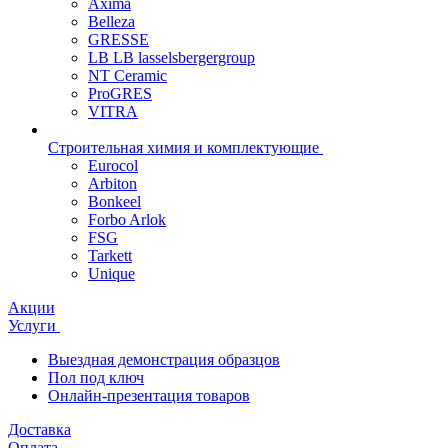
Axima
Belleza
GRESSE
LB LB lasselsbergergroup
NT Ceramic
ProGRES
VITRA
Строительная химия и комплектующие
Eurocol
Arbiton
Bonkeel
Forbo Arlok
FSG
Tarkett
Unique
Акции
Услуги
Выездная демонстрация образцов
Пол под ключ
Онлайн-презентация товаров
Доставка
Оплата