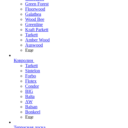
Green Forest
Floorwood
Galathea
Wood Bee
Greenline
Kraft Parkett
Tarkett
Amber Wood
Auswood
Еще
Ковролин
Tarkett
Sintelon
Forbo
Flotex
Condor
BIG
Balta
AW
Balsan
Bonkeel
Еще
Террасная доска