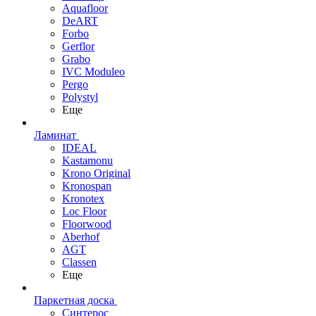
Aquafloor
DeART
Forbo
Gerflor
Grabo
IVC Moduleo
Pergo
Polystyl
Еще
Ламинат
IDEAL
Kastamonu
Krono Original
Kronospan
Kronotex
Loc Floor
Floorwood
Aberhof
AGT
Classen
Еще
Паркетная доска
Синтерос