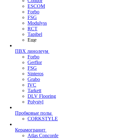
Condor
ESCOM
Forbo
FSG
Modulyss
RCT
Tapibel
Еще
ПВХ линолеум
Forbo
Gerflor
FSG
Sinteros
Grabo
IVC
Tarkett
DLV Flooring
Polystyl
Пробковые полы
CORKSTYLE
Керамогранит
Atlas Concorde