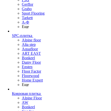
Gerflor
Grabo
Sport Flooring
Tarkett
А-Ф
Еще
SPC-плитка
Alpine floor
Alta step
Aquafloor
ART EAST
Bonkeel
Damy Floor
Ensten
Floor Factor
Floorwood
Home Expert
Еще
Ковровая плитка
Alpine Floor
AW
Bonkeel