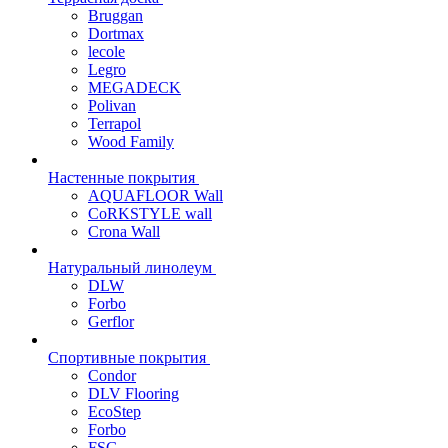
Bruggan
Dortmax
lecole
Legro
MEGADECK
Polivan
Terrapol
Wood Family
Настенные покрытия
AQUAFLOOR Wall
CoRKSTYLE wall
Crona Wall
Натуральный линолеум
DLW
Forbo
Gerflor
Спортивные покрытия
Condor
DLV Flooring
EcoStep
Forbo
FSG