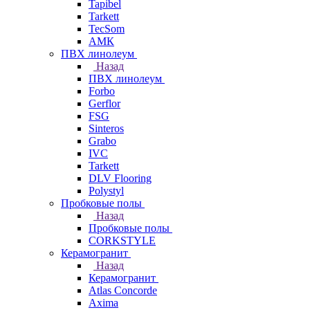
Tapibel
Tarkett
TecSom
АМК
ПВХ линолеум
Назад
ПВХ линолеум
Forbo
Gerflor
FSG
Sinteros
Grabo
IVC
Tarkett
DLV Flooring
Polystyl
Пробковые полы
Назад
Пробковые полы
CORKSTYLE
Керамогранит
Назад
Керамогранит
Atlas Concorde
Axima