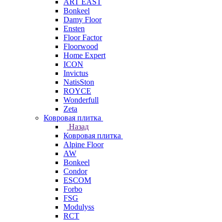
ART EAST
Bonkeel
Damy Floor
Ensten
Floor Factor
Floorwood
Home Expert
ICON
Invictus
NatisSton
ROYCE
Wonderfull
Zeta
Ковровая плитка
Назад
Ковровая плитка
Alpine Floor
AW
Bonkeel
Condor
ESCOM
Forbo
FSG
Modulyss
RCT