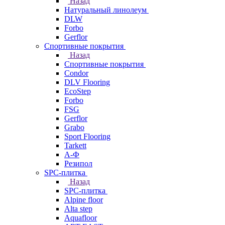
Назад
Натуральный линолеум
DLW
Forbo
Gerflor
Спортивные покрытия
Назад
Спортивные покрытия
Condor
DLV Flooring
EcoStep
Forbo
FSG
Gerflor
Grabo
Sport Flooring
Tarkett
А-Ф
Резипол
SPC-плитка
Назад
SPC-плитка
Alpine floor
Alta step
Aquafloor