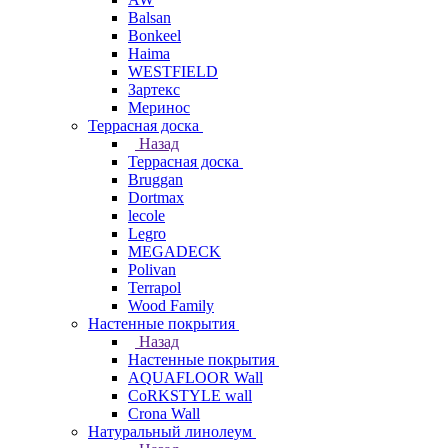
Balsan
Bonkeel
Haima
WESTFIELD
Зартекс
Меринос
Террасная доска
Назад
Террасная доска
Bruggan
Dortmax
lecole
Legro
MEGADECK
Polivan
Terrapol
Wood Family
Настенные покрытия
Назад
Настенные покрытия
AQUAFLOOR Wall
CoRKSTYLE wall
Crona Wall
Натуральный линолеум