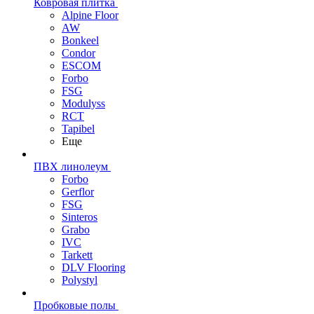
Ковровая плитка
Alpine Floor
AW
Bonkeel
Condor
ESCOM
Forbo
FSG
Modulyss
RCT
Tapibel
Еще
ПВХ линолеум
Forbo
Gerflor
FSG
Sinteros
Grabo
IVC
Tarkett
DLV Flooring
Polystyl
Пробковые полы