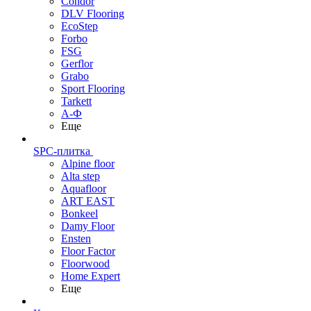
Condor
DLV Flooring
EcoStep
Forbo
FSG
Gerflor
Grabo
Sport Flooring
Tarkett
А-Ф
Еще
SPC-плитка
Alpine floor
Alta step
Aquafloor
ART EAST
Bonkeel
Damy Floor
Ensten
Floor Factor
Floorwood
Home Expert
Еще