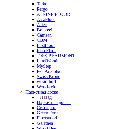
Tarkett
Pergo
ALPINE FLOOR
AlsaFloor
Arteo
Bonkeel
Camsan
CBM
FirstFloor
Icon Floor
JOSS BEAUMONT
LamiWood
MyStep
Peli Anatolia
Swiss Krono
westerhoff
Woodstyle
Паркетная доска
Назад
Паркетная доска
Синтерос
Green Forest
Floorwood
Galathea
Wood Bee