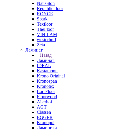
NatisSton
Republic floor
ROYCE
Spark
Texfloor
TheFloor
VINILAM
westerhoff
Zeta
Ламинат
Назад
Ламинат
IDEAL
Kastamonu
Krono Original
Kronospan
Kronotex
Loc Floor
Floorwood
Aberhof
AGT
Classen
EGGER
Kronopol
Ламинели