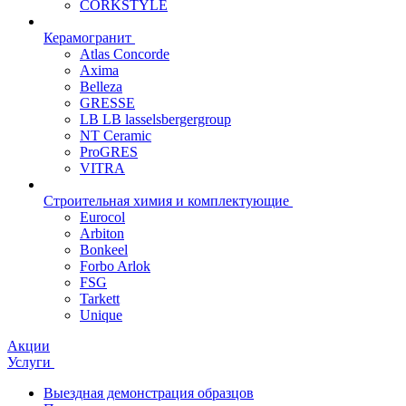
CORKSTYLE
Керамогранит
Atlas Concorde
Axima
Belleza
GRESSE
LB LB lasselsbergergroup
NT Ceramic
ProGRES
VITRA
Строительная химия и комплектующие
Eurocol
Arbiton
Bonkeel
Forbo Arlok
FSG
Tarkett
Unique
Акции
Услуги
Выездная демонстрация образцов