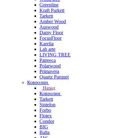
Greenline
Kraft Parkett
Tarkett
Amber Wood
Auswood
Damy Floor
FocusFloor
Karelia
Lab arte
LIVING TREE
Patreeca
Polarwood
Primavera
Quartz Parquet
Ковролин
Назад
Ковролин
Tarkett
Sintelon
Forbo
Flotex
Condor
BIG
Balta
AW