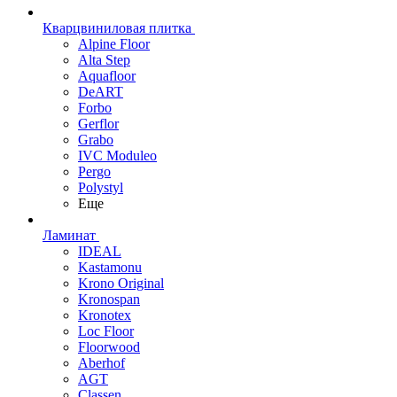
Кварцвиниловая плитка
Alpine Floor
Alta Step
Aquafloor
DeART
Forbo
Gerflor
Grabo
IVC Moduleo
Pergo
Polystyl
Еще
Ламинат
IDEAL
Kastamonu
Krono Original
Kronospan
Kronotex
Loc Floor
Floorwood
Aberhof
AGT
Classen