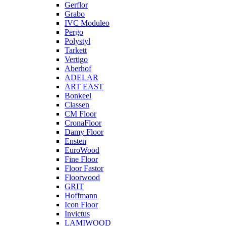
Gerflor
Grabo
IVC Moduleo
Pergo
Polystyl
Tarkett
Vertigo
Aberhof
ADELAR
ART EAST
Bonkeel
Classen
CM Floor
CronaFloor
Damy Floor
Ensten
EuroWood
Fine Floor
Floor Fastor
Floorwood
GRIT
Hoffmann
Icon Floor
Invictus
LAMIWOOD