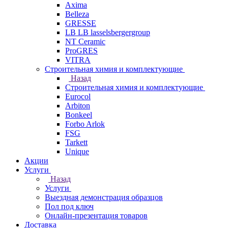
Axima
Belleza
GRESSE
LB LB lasselsbergergroup
NT Ceramic
ProGRES
VITRA
Строительная химия и комплектующие
Назад
Строительная химия и комплектующие
Eurocol
Arbiton
Bonkeel
Forbo Arlok
FSG
Tarkett
Unique
Акции
Услуги
Назад
Услуги
Выездная демонстрация образцов
Пол под ключ
Онлайн-презентация товаров
Доставка