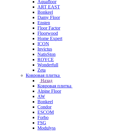
Aquafloor
ART EAST
Bonkeel
Damy Floor
Ensten
Floor Factor
Floorwood
Home Expert
ICON
Invictus
NatisSton
ROYCE
Wonderfull
Zeta
Ковровая плитка
Назад
Ковровая плитка
Alpine Floor
AW
Bonkeel
Condor
ESCOM
Forbo
FSG
Modulyss