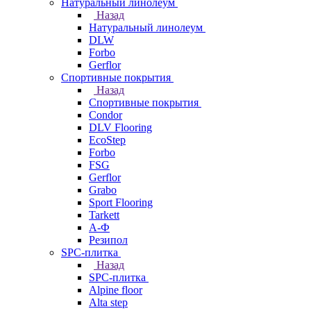
Натуральный линолеум
Назад
Натуральный линолеум
DLW
Forbo
Gerflor
Спортивные покрытия
Назад
Спортивные покрытия
Condor
DLV Flooring
EcoStep
Forbo
FSG
Gerflor
Grabo
Sport Flooring
Tarkett
А-Ф
Резипол
SPC-плитка
Назад
SPC-плитка
Alpine floor
Alta step