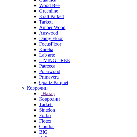
Wood Bee
Greenline
Kraft Parkett
Tarkett
Amber Wood
Auswood
Damy Floor
FocusFloor
Karelia
Lab arte
LIVING TREE
Patreeca
Polarwood
Primavera
Quartz Parquet
Ковролин
Назад
Ковролин
Tarkett
Sintelon
Forbo
Flotex
Condor
BIG