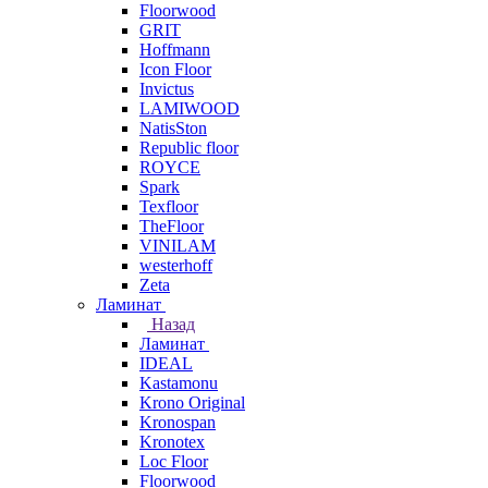
Floorwood
GRIT
Hoffmann
Icon Floor
Invictus
LAMIWOOD
NatisSton
Republic floor
ROYCE
Spark
Texfloor
TheFloor
VINILAM
westerhoff
Zeta
Ламинат
Назад
Ламинат
IDEAL
Kastamonu
Krono Original
Kronospan
Kronotex
Loc Floor
Floorwood