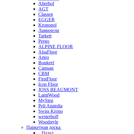
Aberhof
AGT
Classen
EGGER
Kronopol
Ламинели
Tarkett
Pergo
ALPINE FLOOR
AlsaFloor
Arteo
Bonkeel
Camsan
CBM
FirstFloor
Icon Floor
JOSS BEAUMONT
LamiWood
MyStep
Peli Anatolia
Swiss Krono
westerhoff
Woodstyle
Паркетная доска
Назад