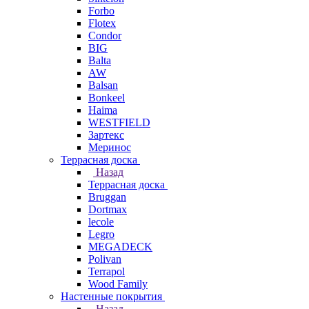
Forbo
Flotex
Condor
BIG
Balta
AW
Balsan
Bonkeel
Haima
WESTFIELD
Зартекс
Меринос
Террасная доска
Назад
Террасная доска
Bruggan
Dortmax
lecole
Legro
MEGADECK
Polivan
Terrapol
Wood Family
Настенные покрытия
Назад