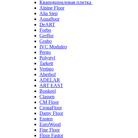
Кварцвиниловая плитка
Alpine Floor
Alta Step
Aquafloor
DeART
Forbo
Gerflor
Grabo
IVC Moduleo
Pergo
Polystyl
Tarkett
Vertigo
Aberhof
ADELAR
ART EAST
Bonkeel
Classen
CM Floor
CronaFloor
Damy Floor
Ensten
EuroWood
Fine Floor
Floor Fastor