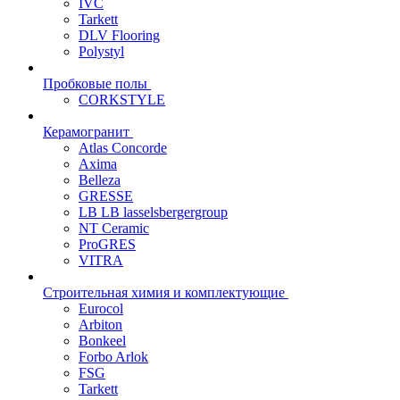
IVC
Tarkett
DLV Flooring
Polystyl
Пробковые полы
CORKSTYLE
Керамогранит
Atlas Concorde
Axima
Belleza
GRESSE
LB LB lasselsbergergroup
NT Ceramic
ProGRES
VITRA
Строительная химия и комплектующие
Eurocol
Arbiton
Bonkeel
Forbo Arlok
FSG
Tarkett