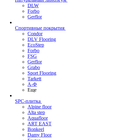
DLW
Forbo
Gerflor
Спортивные покрытия
Condor
DLV Flooring
EcoStep
Forbo
FSG
Gerflor
Grabo
Sport Flooring
Tarkett
А-Ф
Еще
SPC-плитка
Alpine floor
Alta step
Aquafloor
ART EAST
Bonkeel
Damy Floor