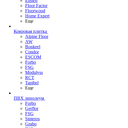
Ensten
Floor Factor
Floorwood
Home Expert
Еще
Ковровая плитка
Alpine Floor
AW
Bonkeel
Condor
ESCOM
Forbo
FSG
Modulyss
RCT
Tapibel
Еще
ПВХ линолеум
Forbo
Gerflor
FSG
Sinteros
Grabo