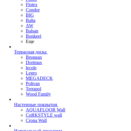
Flotex
Condor
BIG
Balta
AW
Balsan
Bonkeel
Еще
Террасная доска
Bruggan
Dortmax
lecole
Legro
MEGADECK
Polivan
Terrapol
Wood Family
Настенные покрытия
AQUAFLOOR Wall
CoRKSTYLE wall
Crona Wall
Натуральный линолеум