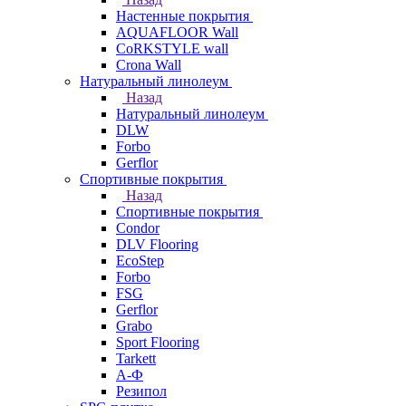
Настенные покрытия
AQUAFLOOR Wall
CoRKSTYLE wall
Crona Wall
Натуральный линолеум
Назад
Натуральный линолеум
DLW
Forbo
Gerflor
Спортивные покрытия
Назад
Спортивные покрытия
Condor
DLV Flooring
EcoStep
Forbo
FSG
Gerflor
Grabo
Sport Flooring
Tarkett
А-Ф
Резипол