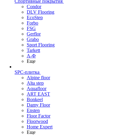
Спортивные покрытия
Condor
DLV Flooring
EcoStep
Forbo
FSG
Gerflor
Grabo
Sport Flooring
Tarkett
А-Ф
Еще
SPC-плитка
Alpine floor
Alta step
Aquafloor
ART EAST
Bonkeel
Damy Floor
Ensten
Floor Factor
Floorwood
Home Expert
Еще