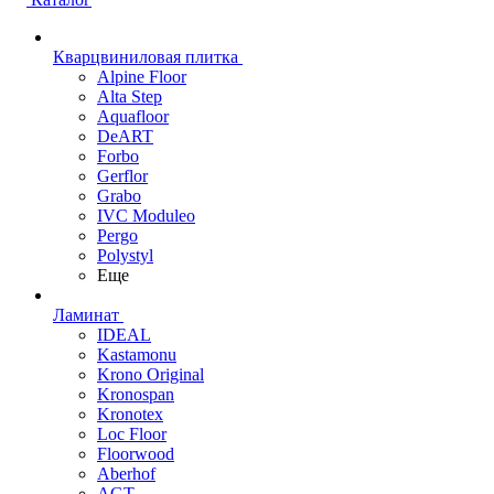
Кварцвиниловая плитка
Alpine Floor
Alta Step
Aquafloor
DeART
Forbo
Gerflor
Grabo
IVC Moduleo
Pergo
Polystyl
Еще
Ламинат
IDEAL
Kastamonu
Krono Original
Kronospan
Kronotex
Loc Floor
Floorwood
Aberhof
AGT