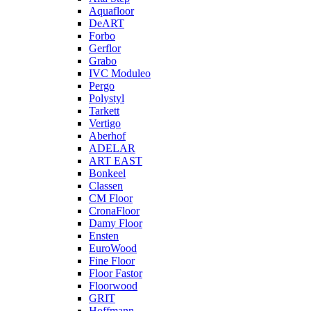
Aquafloor
DeART
Forbo
Gerflor
Grabo
IVC Moduleo
Pergo
Polystyl
Tarkett
Vertigo
Aberhof
ADELAR
ART EAST
Bonkeel
Classen
CM Floor
CronaFloor
Damy Floor
Ensten
EuroWood
Fine Floor
Floor Fastor
Floorwood
GRIT
Hoffmann