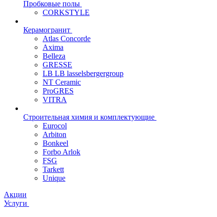
Пробковые полы
CORKSTYLE
Керамогранит
Atlas Concorde
Axima
Belleza
GRESSE
LB LB lasselsbergergroup
NT Ceramic
ProGRES
VITRA
Строительная химия и комплектующие
Eurocol
Arbiton
Bonkeel
Forbo Arlok
FSG
Tarkett
Unique
Акции
Услуги