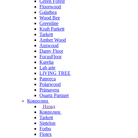
Green Forest
Floorwood
Galathea
Wood Bee
Greenline
Kraft Parkett
Tarkett
Amber Wood
Auswood
Damy Floor
FocusFloor
Karelia
Lab arte
LIVING TREE
Patreeca
Polarwood
Primavera
Quartz Parquet
Ковролин
Назад
Ковролин
Tarkett
Sintelon
Forbo
Flotex