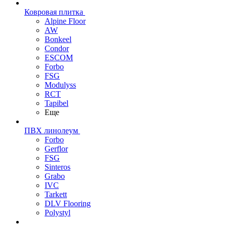
Ковровая плитка
Alpine Floor
AW
Bonkeel
Condor
ESCOM
Forbo
FSG
Modulyss
RCT
Tapibel
Еще
ПВХ линолеум
Forbo
Gerflor
FSG
Sinteros
Grabo
IVC
Tarkett
DLV Flooring
Polystyl