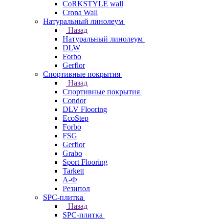
CoRKSTYLE wall
Crona Wall
Натуральный линолеум
Назад
Натуральный линолеум
DLW
Forbo
Gerflor
Спортивные покрытия
Назад
Спортивные покрытия
Condor
DLV Flooring
EcoStep
Forbo
FSG
Gerflor
Grabo
Sport Flooring
Tarkett
А-Ф
Резипол
SPC-плитка
Назад
SPC-плитка