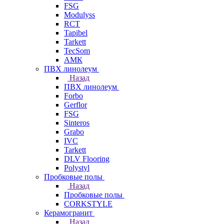
FSG
Modulyss
RCT
Tapibel
Tarkett
TecSom
АМК
ПВХ линолеум
Назад
ПВХ линолеум
Forbo
Gerflor
FSG
Sinteros
Grabo
IVC
Tarkett
DLV Flooring
Polystyl
Пробковые полы
Назад
Пробковые полы
CORKSTYLE
Керамогранит
Назад