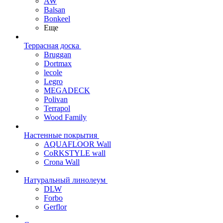
AW
Balsan
Bonkeel
Еще
Террасная доска
Bruggan
Dortmax
lecole
Legro
MEGADECK
Polivan
Terrapol
Wood Family
Настенные покрытия
AQUAFLOOR Wall
CoRKSTYLE wall
Crona Wall
Натуральный линолеум
DLW
Forbo
Gerflor