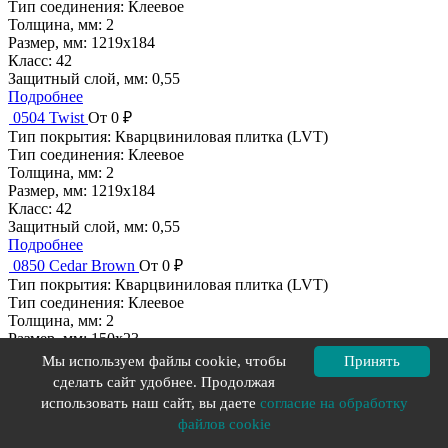
Тип соединения:
Клеевое
Толщина, мм:
2
Размер, мм:
1219x184
Класс:
42
Защитный слой, мм:
0,55
Подробнее
0504 Twist
От 0 ₽
Тип покрытия:
Кварцвиниловая плитка (LVT)
Тип соединения:
Клеевое
Толщина, мм:
2
Размер, мм:
1219x184
Класс:
42
Защитный слой, мм:
0,55
Подробнее
0850 Cedar Brown
От 0 ₽
Тип покрытия:
Кварцвиниловая плитка (LVT)
Тип соединения:
Клеевое
Толщина, мм:
2
Размер, мм:
150x23
Класс:
42
Мы используем файлы cookie, чтобы
Принять
Защитный слой, мм:
0,55
сделать сайт удобнее. Продолжая
Подробнее
использовать наш сайт, вы даете
согласие на обработку
0851 Bostonian Oak Honey
От 0 ₽
файлов cookie
Тип покрытия:
Кварцвиниловая плитка (LVT)