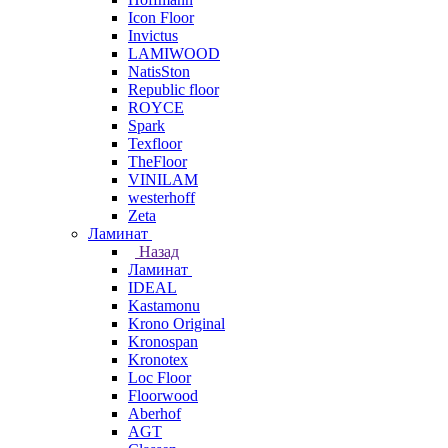
Icon Floor
Invictus
LAMIWOOD
NatisSton
Republic floor
ROYCE
Spark
Texfloor
TheFloor
VINILAM
westerhoff
Zeta
Ламинат
Назад
Ламинат
IDEAL
Kastamonu
Krono Original
Kronospan
Kronotex
Loc Floor
Floorwood
Aberhof
AGT