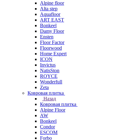
Alpine floor
Alta step
Aquafloor
ART EAST
Bonkeel
Damy Floor
Ensten
Floor Factor
Floorwood
Home Expert
ICON
Invictus
NatisSton
ROYCE
Wonderfull
Zeta
Ковровая плитка
Назад
Ковровая плитка
Alpine Floor
AW
Bonkeel
Condor
ESCOM
Forbo