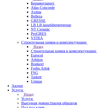
Керамогранит
Atlas Concorde
Axima
Belleza
GRESSE
LB LB lasselsbergergroup
NT Ceramic
ProGRES
VITRA
Строительная химия и комплектующие
Назад
Строительная химия и комплектующие
Eurocol
Arbiton
Bonkeel
Forbo Arlok
FSG
Tarkett
Unique
Акции
Услуги
Назад
Услуги
Выездная демонстрация образцов
Пол под ключ