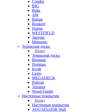
Condor
BIG
Balta
AW
Balsan
Bonkeel
Haima
WESTFIELD
Зартекс
Меринос
Террасная доска
Назад
Террасная доска
Bruggan
Dortmax
lecole
Legro
MEGADECK
Polivan
Terrapol
Wood Family
Настенные покрытия
Назад
Настенные покрытия
AQUAFLOOR Wall