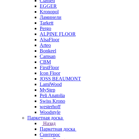
Classen
EGGER
Kronopol
Ламинели
Tarkett
Pergo
ALPINE FLOOR
AlsaFloor
Arteo
Bonkeel
Camsan
CBM
FirstFloor
Icon Floor
JOSS BEAUMONT
LamiWood
MyStep
Peli Anatolia
Swiss Krono
westerhoff
Woodstyle
Паркетная доска
Назад
Паркетная доска
Синтерос