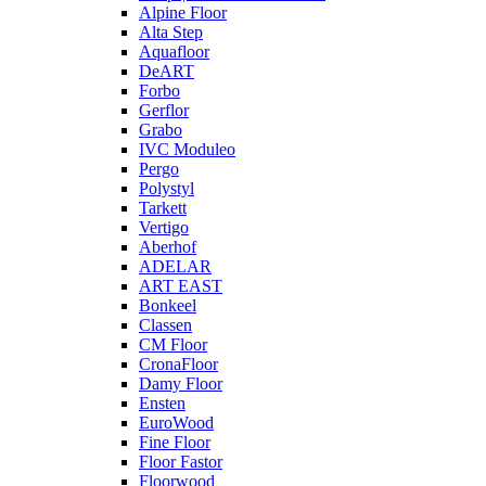
Alpine Floor
Alta Step
Aquafloor
DeART
Forbo
Gerflor
Grabo
IVC Moduleo
Pergo
Polystyl
Tarkett
Vertigo
Aberhof
ADELAR
ART EAST
Bonkeel
Classen
CM Floor
CronaFloor
Damy Floor
Ensten
EuroWood
Fine Floor
Floor Fastor
Floorwood