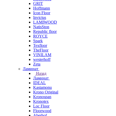
GRIT
Hoffmann
Icon Floor
Invictus
LAMIWOOD
NatisSton
Republic floor
ROYCE
Spark
Texfloor
TheFloor
VINILAM
westerhoff
Zeta
Ламинат
Назад
Ламинат
IDEAL
Kastamonu
Krono Original
Kronospan
Kronotex
Loc Floor
Floorwood
Aberhof