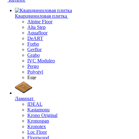
Кварцвиниловая плитка
Alpine Floor
Alta Step
Aquafloor
DeART
Forbo
Gerflor
Grabo
IVC Moduleo
Pergo
Polystyl
Еще
Ламинат
IDEAL
Kastamonu
Krono Original
Kronospan
Kronotex
Loc Floor
Floorwood