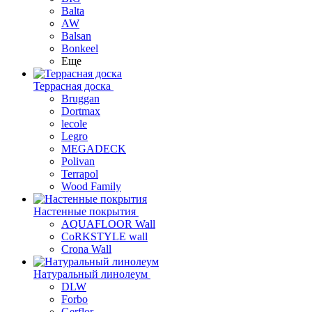
Balta
AW
Balsan
Bonkeel
Еще
Террасная доска
Bruggan
Dortmax
lecole
Legro
MEGADECK
Polivan
Terrapol
Wood Family
Настенные покрытия
AQUAFLOOR Wall
CoRKSTYLE wall
Crona Wall
Натуральный линолеум
DLW
Forbo
Gerflor