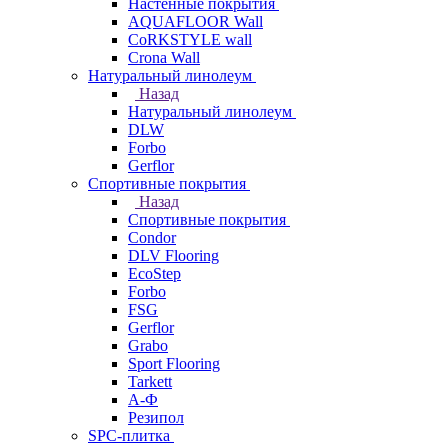
Настенные покрытия
AQUAFLOOR Wall
CoRKSTYLE wall
Crona Wall
Натуральный линолеум
Назад
Натуральный линолеум
DLW
Forbo
Gerflor
Спортивные покрытия
Назад
Спортивные покрытия
Condor
DLV Flooring
EcoStep
Forbo
FSG
Gerflor
Grabo
Sport Flooring
Tarkett
А-Ф
Резипол
SPC-плитка