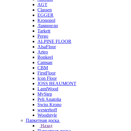
AGT
Classen
EGGER
Kronopol
Ламинели
Tarkett
Pergo
ALPINE FLOOR
AlsaFloor
Arteo
Bonkeel
Camsan
CBM
FirstFloor
Icon Floor
JOSS BEAUMONT
LamiWood
MyStep
Peli Anatolia
Swiss Krono
westerhoff
Woodstyle
Паркетная доска
Назад
Паркетная доска