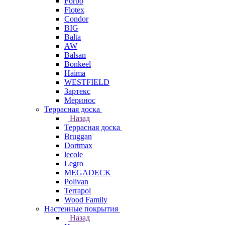
Forbo
Flotex
Condor
BIG
Balta
AW
Balsan
Bonkeel
Haima
WESTFIELD
Зартекс
Меринос
Террасная доска
Назад
Террасная доска
Bruggan
Dortmax
lecole
Legro
MEGADECK
Polivan
Terrapol
Wood Family
Настенные покрытия
Назад