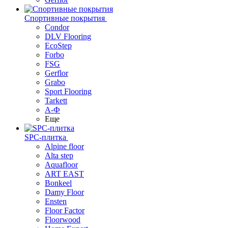
Спортивные покрытия
Condor
DLV Flooring
EcoStep
Forbo
FSG
Gerflor
Grabo
Sport Flooring
Tarkett
А-Ф
Еще
SPC-плитка
Alpine floor
Alta step
Aquafloor
ART EAST
Bonkeel
Damy Floor
Ensten
Floor Factor
Floorwood