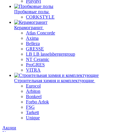
Polystyl
Пробковые полы
CORKSTYLE
Керамогранит
Atlas Concorde
Axima
Belleza
GRESSE
LB LB lasselsbergergroup
NT Ceramic
ProGRES
VITRA
Строительная химия и комплектующие
Eurocol
Arbiton
Bonkeel
Forbo Arlok
FSG
Tarkett
Unique
Акции