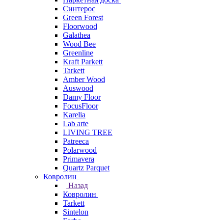
Синтерос
Green Forest
Floorwood
Galathea
Wood Bee
Greenline
Kraft Parkett
Tarkett
Amber Wood
Auswood
Damy Floor
FocusFloor
Karelia
Lab arte
LIVING TREE
Patreeca
Polarwood
Primavera
Quartz Parquet
Ковролин
Назад
Ковролин
Tarkett
Sintelon