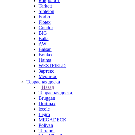
Ковролин
Tarkett
Sintelon
Forbo
Flotex
Condor
BIG
Balta
AW
Balsan
Bonkeel
Haima
WESTFIELD
Зартекс
Меринос
Террасная доска
Назад
Террасная доска
Bruggan
Dortmax
lecole
Legro
MEGADECK
Polivan
Terrapol