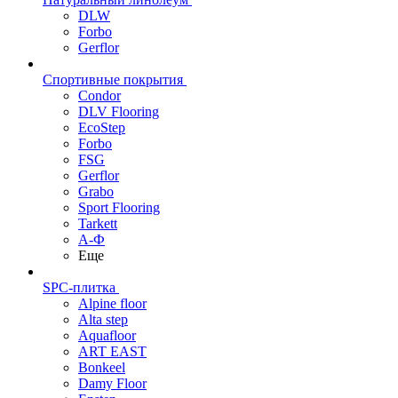
DLW
Forbo
Gerflor
Спортивные покрытия
Condor
DLV Flooring
EcoStep
Forbo
FSG
Gerflor
Grabo
Sport Flooring
Tarkett
А-Ф
Еще
SPC-плитка
Alpine floor
Alta step
Aquafloor
ART EAST
Bonkeel
Damy Floor