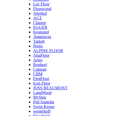
Loc Floor
Floorwood
Aberhof
AGT
Classen
EGGER
Kronopol
Ламинели
Tarkett
Pergo
ALPINE FLOOR
AlsaFloor
Arteo
Bonkeel
Camsan
CBM
FirstFloor
Icon Floor
JOSS BEAUMONT
LamiWood
MyStep
Peli Anatolia
Swiss Krono
westerhoff
Woodstyle