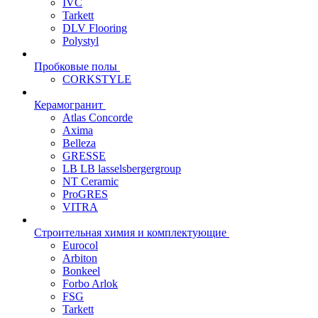
IVC
Tarkett
DLV Flooring
Polystyl
Пробковые полы
CORKSTYLE
Керамогранит
Atlas Concorde
Axima
Belleza
GRESSE
LB LB lasselsbergergroup
NT Ceramic
ProGRES
VITRA
Строительная химия и комплектующие
Eurocol
Arbiton
Bonkeel
Forbo Arlok
FSG
Tarkett