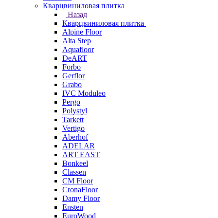
Кварцвиниловая плитка
Назад
Кварцвиниловая плитка
Alpine Floor
Alta Step
Aquafloor
DeART
Forbo
Gerflor
Grabo
IVC Moduleo
Pergo
Polystyl
Tarkett
Vertigo
Aberhof
ADELAR
ART EAST
Bonkeel
Classen
CM Floor
CronaFloor
Damy Floor
Ensten
EuroWood