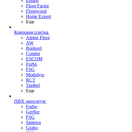
Ensten
Floor Factor
Floorwood
Home Expert
Еще
Ковровая плитка
Alpine Floor
AW
Bonkeel
Condor
ESCOM
Forbo
FSG
Modulyss
RCT
Tapibel
Еще
ПВХ линолеум
Forbo
Gerflor
FSG
Sinteros
Grabo