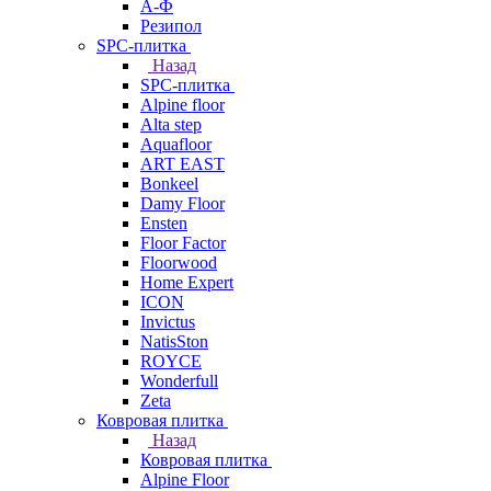
А-Ф
Резипол
SPC-плитка
Назад
SPC-плитка
Alpine floor
Alta step
Aquafloor
ART EAST
Bonkeel
Damy Floor
Ensten
Floor Factor
Floorwood
Home Expert
ICON
Invictus
NatisSton
ROYCE
Wonderfull
Zeta
Ковровая плитка
Назад
Ковровая плитка
Alpine Floor