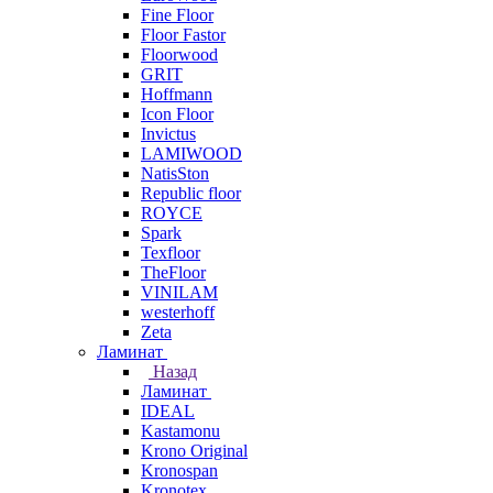
Fine Floor
Floor Fastor
Floorwood
GRIT
Hoffmann
Icon Floor
Invictus
LAMIWOOD
NatisSton
Republic floor
ROYCE
Spark
Texfloor
TheFloor
VINILAM
westerhoff
Zeta
Ламинат
Назад
Ламинат
IDEAL
Kastamonu
Krono Original
Kronospan
Kronotex