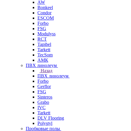
AW
Bonkeel
Condor
ESCOM
Forbo
FSG
Modulyss
RCT
Tapibel
Tarkett
TecSom
АМК
ПВХ линолеум
Назад
ПВХ линолеум
Forbo
Gerflor
FSG
Sinteros
Grabo
IVC
Tarkett
DLV Flooring
Polystyl
Пробковые полы