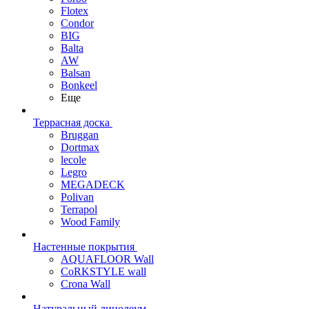
Flotex
Condor
BIG
Balta
AW
Balsan
Bonkeel
Еще
Террасная доска
Bruggan
Dortmax
lecole
Legro
MEGADECK
Polivan
Terrapol
Wood Family
Настенные покрытия
AQUAFLOOR Wall
CoRKSTYLE wall
Crona Wall
Натуральный линолеум