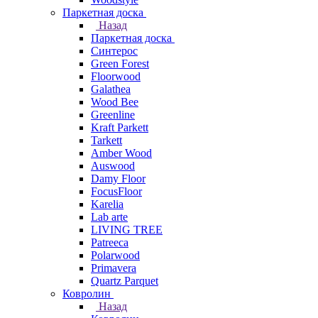
Паркетная доска
Назад
Паркетная доска
Синтерос
Green Forest
Floorwood
Galathea
Wood Bee
Greenline
Kraft Parkett
Tarkett
Amber Wood
Auswood
Damy Floor
FocusFloor
Karelia
Lab arte
LIVING TREE
Patreeca
Polarwood
Primavera
Quartz Parquet
Ковролин
Назад