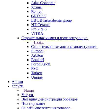
Atlas Concorde
Axima
Belleza
GRESSE
LB LB lasselsbergergroup
NT Ceramic
ProGRES
VITRA
Строительная химия и комплектующие
Назад
Строительная химия и комплектующие
Eurocol
Arbiton
Bonkeel
Forbo Arlok
FSG
Tarkett
Unique
Акции
Услуги
Назад
Услуги
Выездная демонстрация образцов
Пол под ключ
Онлайн-презентация товаров