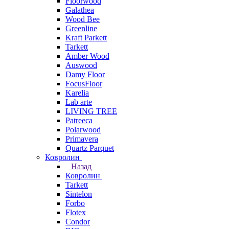
Floorwood
Galathea
Wood Bee
Greenline
Kraft Parkett
Tarkett
Amber Wood
Auswood
Damy Floor
FocusFloor
Karelia
Lab arte
LIVING TREE
Patreeca
Polarwood
Primavera
Quartz Parquet
Ковролин
Назад
Ковролин
Tarkett
Sintelon
Forbo
Flotex
Condor