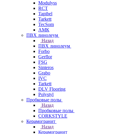
Modulyss
RCT
Tapibel
Tarkett
TecSom
АМК
ПВХ линолеум
Назад
ПВХ линолеум
Forbo
Gerflor
FSG
Sinteros
Grabo
IVC
Tarkett
DLV Flooring
Polystyl
Пробковые полы
Назад
Пробковые полы
CORKSTYLE
Керамогранит
Назад
Керамогранит