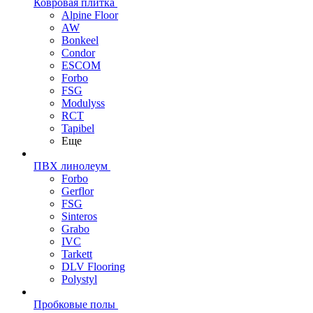
Ковровая плитка
Alpine Floor
AW
Bonkeel
Condor
ESCOM
Forbo
FSG
Modulyss
RCT
Tapibel
Еще
ПВХ линолеум
Forbo
Gerflor
FSG
Sinteros
Grabo
IVC
Tarkett
DLV Flooring
Polystyl
Пробковые полы