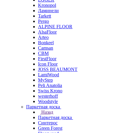
Kronopol
Ламинели
Tarkett
Pergo
ALPINE FLOOR
AlsaFloor
Arteo
Bonkeel
Camsan
CBM
FirstFloor
Icon Floor
JOSS BEAUMONT
LamiWood
MyStep
Peli Anatolia
Swiss Krono
westerhoff
Woodstyle
Паркетная доска
Назад
Паркетная доска
Синтерос
Green Forest