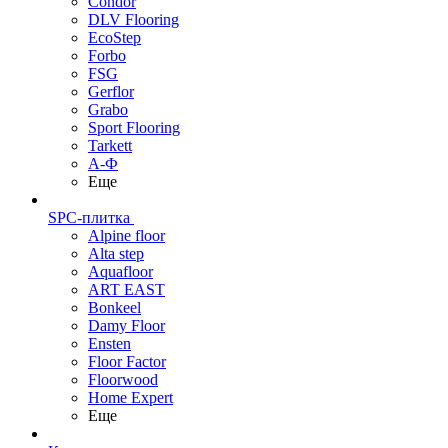
Condor
DLV Flooring
EcoStep
Forbo
FSG
Gerflor
Grabo
Sport Flooring
Tarkett
А-Ф
Еще
SPC-плитка
Alpine floor
Alta step
Aquafloor
ART EAST
Bonkeel
Damy Floor
Ensten
Floor Factor
Floorwood
Home Expert
Еще