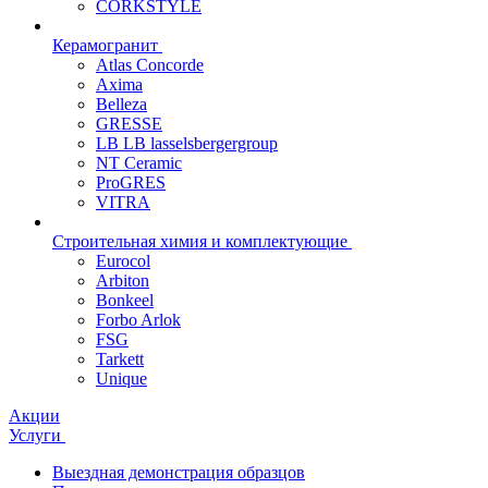
CORKSTYLE
Керамогранит
Atlas Concorde
Axima
Belleza
GRESSE
LB LB lasselsbergergroup
NT Ceramic
ProGRES
VITRA
Строительная химия и комплектующие
Eurocol
Arbiton
Bonkeel
Forbo Arlok
FSG
Tarkett
Unique
Акции
Услуги
Выездная демонстрация образцов