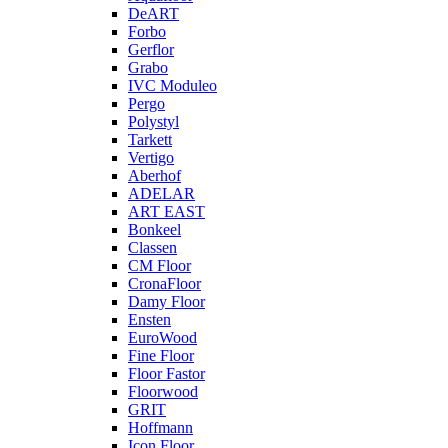
DeART
Forbo
Gerflor
Grabo
IVC Moduleo
Pergo
Polystyl
Tarkett
Vertigo
Aberhof
ADELAR
ART EAST
Bonkeel
Classen
CM Floor
CronaFloor
Damy Floor
Ensten
EuroWood
Fine Floor
Floor Fastor
Floorwood
GRIT
Hoffmann
Icon Floor