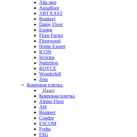
Alta step
Aquafloor
ART EAST
Bonkeel
Damy Floor
Ensten
Floor Factor
Floorwood
Home Expert
ICON
Invictus
NatisSton
ROYCE
Wonderfull
Zeta
Ковровая плитка
Назад
Ковровая плитка
Alpine Floor
AW
Bonkeel
Condor
ESCOM
Forbo
FSG