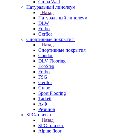
Crona Wall
Натуральный линолеум
Назад
Натуральный линолеум
DLW
Forbo
Gerflor
Спортивные покрытия
Назад
Спортивные покрытия
Condor
DLV Flooring
EcoStep
Forbo
FSG
Gerflor
Grabo
Sport Flooring
Tarkett
А-Ф
Резипол
SPC-плитка
Назад
SPC-плитка
Alpine floor