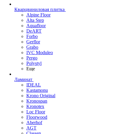
Кварцвиниловая плитка
Alpine Floor
Alta Step
Aquafloor
DeART
Forbo
Gerflor
Grabo
IVC Moduleo
Pergo
Polystyl
Еще
Ламинат
IDEAL
Kastamonu
Krono Original
Kronospan
Kronotex
Loc Floor
Floorwood
Aberhof
AGT
Classen