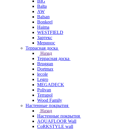
BIG
Balta
AW
Balsan
Bonkeel
Haima
WESTFIELD
Зартекс
Меринос
Террасная доска
Назад
Террасная доска
Bruggan
Dortmax
lecole
Legro
MEGADECK
Polivan
Terrapol
Wood Family
Настенные покрытия
Назад
Настенные покрытия
AQUAFLOOR Wall
CoRKSTYLE wall