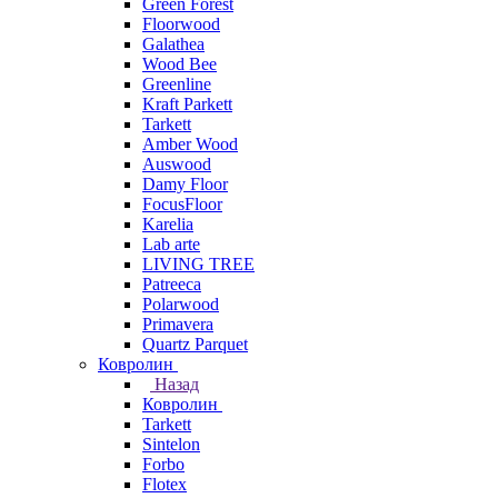
Green Forest
Floorwood
Galathea
Wood Bee
Greenline
Kraft Parkett
Tarkett
Amber Wood
Auswood
Damy Floor
FocusFloor
Karelia
Lab arte
LIVING TREE
Patreeca
Polarwood
Primavera
Quartz Parquet
Ковролин
Назад
Ковролин
Tarkett
Sintelon
Forbo
Flotex