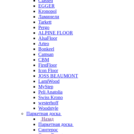
Classen
EGGER
Kronopol
Ламинели
Tarkett
Pergo
ALPINE FLOOR
AlsaFloor
Arteo
Bonkeel
Camsan
CBM
FirstFloor
Icon Floor
JOSS BEAUMONT
LamiWood
MyStep
Peli Anatolia
Swiss Krono
westerhoff
Woodstyle
Паркетная доска
Назад
Паркетная доска
Синтерос