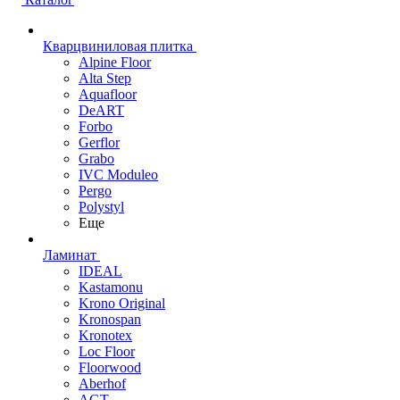
Кварцвиниловая плитка
Alpine Floor
Alta Step
Aquafloor
DeART
Forbo
Gerflor
Grabo
IVC Moduleo
Pergo
Polystyl
Еще
Ламинат
IDEAL
Kastamonu
Krono Original
Kronospan
Kronotex
Loc Floor
Floorwood
Aberhof
AGT