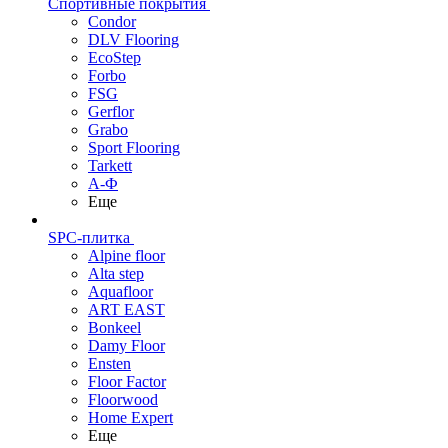
Спортивные покрытия
Condor
DLV Flooring
EcoStep
Forbo
FSG
Gerflor
Grabo
Sport Flooring
Tarkett
А-Ф
Еще
SPC-плитка
Alpine floor
Alta step
Aquafloor
ART EAST
Bonkeel
Damy Floor
Ensten
Floor Factor
Floorwood
Home Expert
Еще