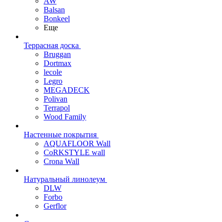
AW
Balsan
Bonkeel
Еще
Террасная доска
Bruggan
Dortmax
lecole
Legro
MEGADECK
Polivan
Terrapol
Wood Family
Настенные покрытия
AQUAFLOOR Wall
CoRKSTYLE wall
Crona Wall
Натуральный линолеум
DLW
Forbo
Gerflor