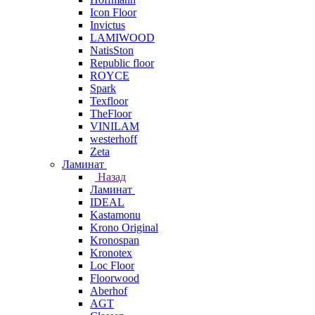
Icon Floor
Invictus
LAMIWOOD
NatisSton
Republic floor
ROYCE
Spark
Texfloor
TheFloor
VINILAM
westerhoff
Zeta
Ламинат
Назад
Ламинат
IDEAL
Kastamonu
Krono Original
Kronospan
Kronotex
Loc Floor
Floorwood
Aberhof
AGT