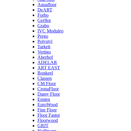
Aquafloor
DeART
Forbo
Gerflor
Grabo
IVC Moduleo
Pergo
Polystyl
Tarkett
Vertigo
Aberhof
ADELAR
ART EAST
Bonkeel
Classen
CM Floor
CronaFloor
Damy Floor
Ensten
EuroWood
Fine Floor
Floor Fastor
Floorwood
GRIT
Hoffmann