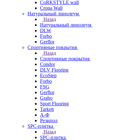
CoRKSTYLE wall
Crona Wall
Натуральный линолеум
Назад
Натуральный линолеум
DLW
Forbo
Gerflor
Спортивные покрытия
Назад
Спортивные покрытия
Condor
DLV Flooring
EcoStep
Forbo
FSG
Gerflor
Grabo
Sport Flooring
Tarkett
А-Ф
Резипол
SPC-плитка
Назад
SPC-плитка