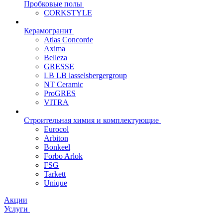
Пробковые полы
CORKSTYLE
Керамогранит
Atlas Concorde
Axima
Belleza
GRESSE
LB LB lasselsbergergroup
NT Ceramic
ProGRES
VITRA
Строительная химия и комплектующие
Eurocol
Arbiton
Bonkeel
Forbo Arlok
FSG
Tarkett
Unique
Акции
Услуги