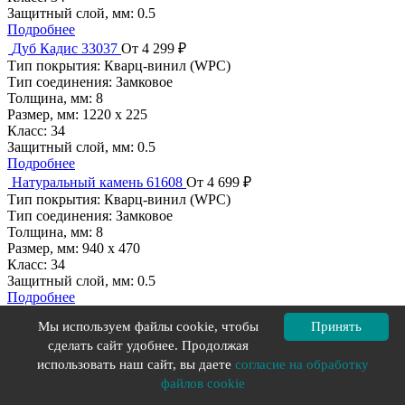
Защитный слой, мм:
0.5
Подробнее
Дуб Кадис 33037
От 4 299 ₽
Тип покрытия:
Кварц-винил (WPC)
Тип соединения:
Замковое
Толщина, мм:
8
Размер, мм:
1220 х 225
Класс:
34
Защитный слой, мм:
0.5
Подробнее
Натуральный камень 61608
От 4 699 ₽
Тип покрытия:
Кварц-винил (WPC)
Тип соединения:
Замковое
Толщина, мм:
8
Размер, мм:
940 х 470
Класс:
34
Защитный слой, мм:
0.5
Подробнее
Цемент Стальной 71610
От 4 699 ₽
Мы используем файлы cookie, чтобы
Принять
Тип покрытия:
Кварц-винил (WPC)
сделать сайт удобнее. Продолжая
Тип соединения:
Замковое
использовать наш сайт, вы даете
согласие на обработку
Толщина, мм:
8
Размер, мм:
940 х 470
файлов cookie
Класс:
34