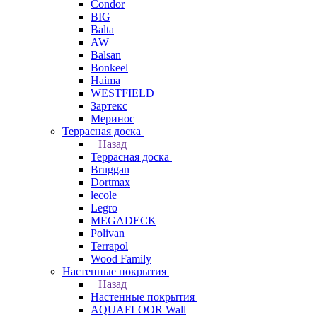
Condor
BIG
Balta
AW
Balsan
Bonkeel
Haima
WESTFIELD
Зартекс
Меринос
Террасная доска
Назад
Террасная доска
Bruggan
Dortmax
lecole
Legro
MEGADECK
Polivan
Terrapol
Wood Family
Настенные покрытия
Назад
Настенные покрытия
AQUAFLOOR Wall