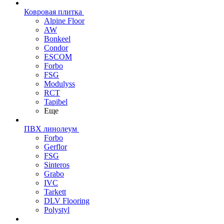
Ковровая плитка
Alpine Floor
AW
Bonkeel
Condor
ESCOM
Forbo
FSG
Modulyss
RCT
Tapibel
Еще
ПВХ линолеум
Forbo
Gerflor
FSG
Sinteros
Grabo
IVC
Tarkett
DLV Flooring
Polystyl