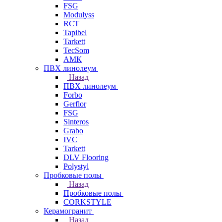
FSG
Modulyss
RCT
Tapibel
Tarkett
TecSom
АМК
ПВХ линолеум
Назад
ПВХ линолеум
Forbo
Gerflor
FSG
Sinteros
Grabo
IVC
Tarkett
DLV Flooring
Polystyl
Пробковые полы
Назад
Пробковые полы
CORKSTYLE
Керамогранит
Назад