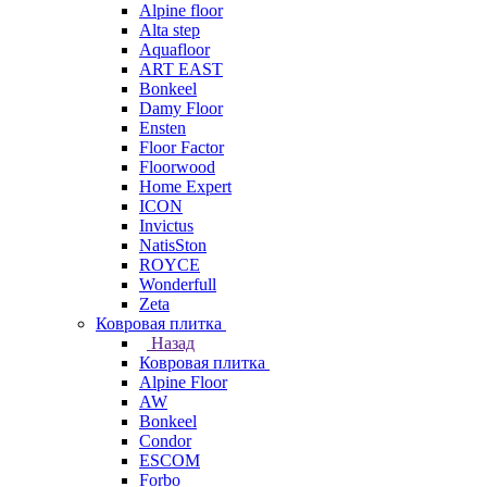
Alpine floor
Alta step
Aquafloor
ART EAST
Bonkeel
Damy Floor
Ensten
Floor Factor
Floorwood
Home Expert
ICON
Invictus
NatisSton
ROYCE
Wonderfull
Zeta
Ковровая плитка
Назад
Ковровая плитка
Alpine Floor
AW
Bonkeel
Condor
ESCOM
Forbo