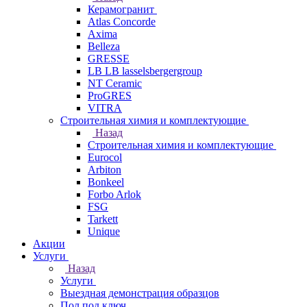
Керамогранит
Atlas Concorde
Axima
Belleza
GRESSE
LB LB lasselsbergergroup
NT Ceramic
ProGRES
VITRA
Строительная химия и комплектующие
Назад
Строительная химия и комплектующие
Eurocol
Arbiton
Bonkeel
Forbo Arlok
FSG
Tarkett
Unique
Акции
Услуги
Назад
Услуги
Выездная демонстрация образцов
Пол под ключ