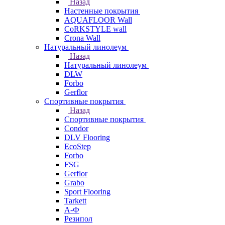
Назад
Настенные покрытия
AQUAFLOOR Wall
CoRKSTYLE wall
Crona Wall
Натуральный линолеум
Назад
Натуральный линолеум
DLW
Forbo
Gerflor
Спортивные покрытия
Назад
Спортивные покрытия
Condor
DLV Flooring
EcoStep
Forbo
FSG
Gerflor
Grabo
Sport Flooring
Tarkett
А-Ф
Резипол