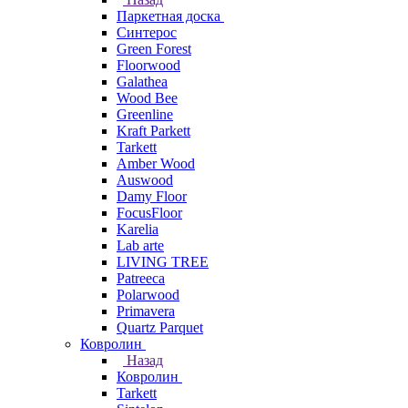
Паркетная доска
Синтерос
Green Forest
Floorwood
Galathea
Wood Bee
Greenline
Kraft Parkett
Tarkett
Amber Wood
Auswood
Damy Floor
FocusFloor
Karelia
Lab arte
LIVING TREE
Patreeca
Polarwood
Primavera
Quartz Parquet
Ковролин
Назад
Ковролин
Tarkett