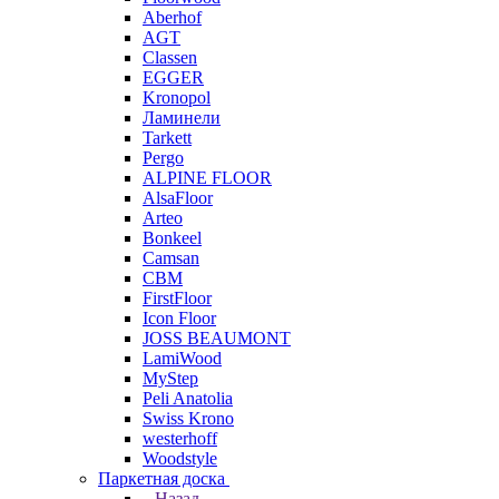
Aberhof
AGT
Classen
EGGER
Kronopol
Ламинели
Tarkett
Pergo
ALPINE FLOOR
AlsaFloor
Arteo
Bonkeel
Camsan
CBM
FirstFloor
Icon Floor
JOSS BEAUMONT
LamiWood
MyStep
Peli Anatolia
Swiss Krono
westerhoff
Woodstyle
Паркетная доска
Назад