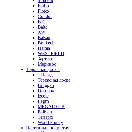
Sintelon
Forbo
Flotex
Condor
BIG
Balta
AW
Balsan
Bonkeel
Haima
WESTFIELD
Зартекс
Меринос
Террасная доска
Назад
Террасная доска
Bruggan
Dortmax
lecole
Legro
MEGADECK
Polivan
Terrapol
Wood Family
Настенные покрытия