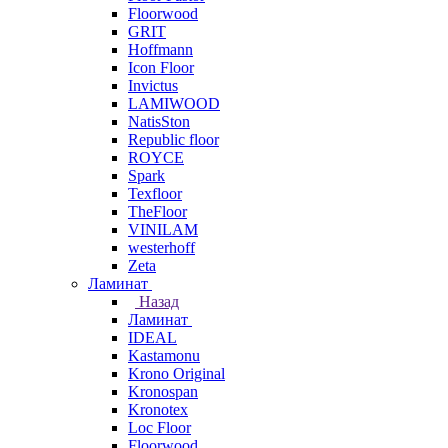
Floorwood
GRIT
Hoffmann
Icon Floor
Invictus
LAMIWOOD
NatisSton
Republic floor
ROYCE
Spark
Texfloor
TheFloor
VINILAM
westerhoff
Zeta
Ламинат
Назад
Ламинат
IDEAL
Kastamonu
Krono Original
Kronospan
Kronotex
Loc Floor
Floorwood