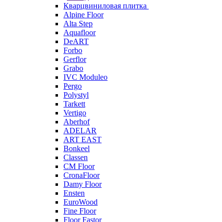
Кварцвиниловая плитка
Alpine Floor
Alta Step
Aquafloor
DeART
Forbo
Gerflor
Grabo
IVC Moduleo
Pergo
Polystyl
Tarkett
Vertigo
Aberhof
ADELAR
ART EAST
Bonkeel
Classen
CM Floor
CronaFloor
Damy Floor
Ensten
EuroWood
Fine Floor
Floor Fastor