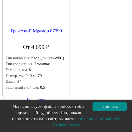
Греческий Мрамор 87999
От 4 699 ₽
Тип покрытия:
Кварц-винил (WPC)
Тип соединения:
Замковое
Толщина, мм:
8
Размер, мм:
940 х 470
Класс:
34
Защитный слой, мм:
0.5
Подробнее
Мы используем файлы cookie, чтобы
Принять
сделать сайт удобнее. Продолжая
использовать наш сайт, вы даете
согласие на обработку
файлов cookie