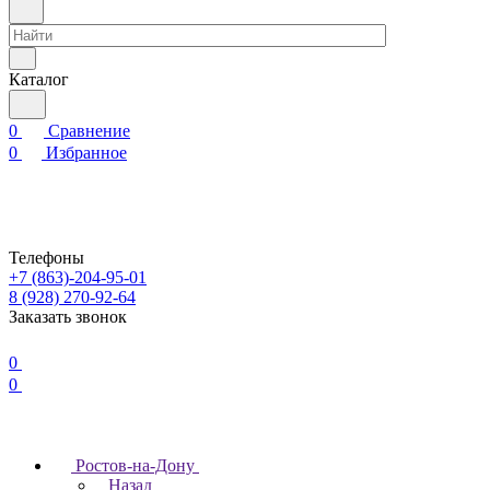
Каталог
0
Сравнение
0
Избранное
Телефоны
+7 (863)-204-95-01
8 (928) 270-92-64
Заказать звонок
0
0
Ростов-на-Дону
Назад