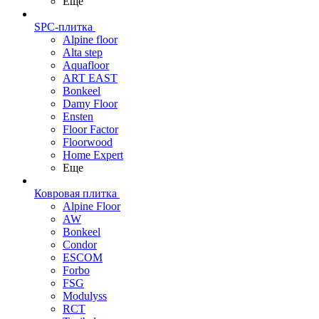
Еще
SPC-плитка
Alpine floor
Alta step
Aquafloor
ART EAST
Bonkeel
Damy Floor
Ensten
Floor Factor
Floorwood
Home Expert
Еще
Ковровая плитка
Alpine Floor
AW
Bonkeel
Condor
ESCOM
Forbo
FSG
Modulyss
RCT