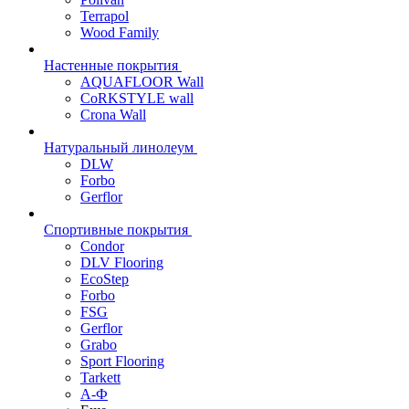
Terrapol
Wood Family
Настенные покрытия
AQUAFLOOR Wall
CoRKSTYLE wall
Crona Wall
Натуральный линолеум
DLW
Forbo
Gerflor
Спортивные покрытия
Condor
DLV Flooring
EcoStep
Forbo
FSG
Gerflor
Grabo
Sport Flooring
Tarkett
А-Ф