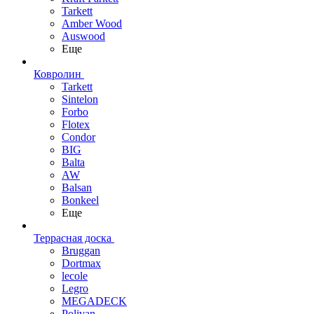
Tarkett
Amber Wood
Auswood
Еще
Ковролин
Tarkett
Sintelon
Forbo
Flotex
Condor
BIG
Balta
AW
Balsan
Bonkeel
Еще
Террасная доска
Bruggan
Dortmax
lecole
Legro
MEGADECK
Polivan