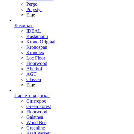
Pergo
Polystyl
Еще
Ламинат
IDEAL
Kastamonu
Krono Original
Kronospan
Kronotex
Loc Floor
Floorwood
Aberhof
AGT
Classen
Еще
Паркетная доска
Синтерос
Green Forest
Floorwood
Galathea
Wood Bee
Greenline
Kraft Parkett