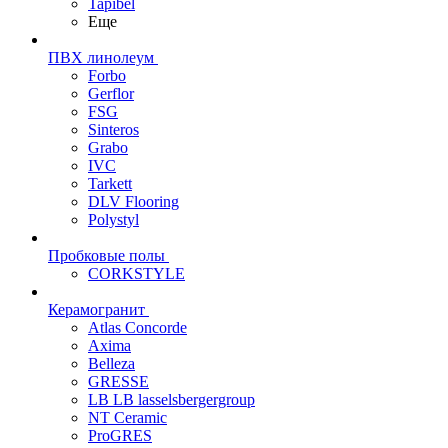
Tapibel
Еще
ПВХ линолеум
Forbo
Gerflor
FSG
Sinteros
Grabo
IVC
Tarkett
DLV Flooring
Polystyl
Пробковые полы
CORKSTYLE
Керамогранит
Atlas Concorde
Axima
Belleza
GRESSE
LB LB lasselsbergergroup
NT Ceramic
ProGRES