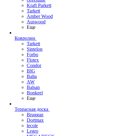
Kraft Parkett
Tarkett
Amber Wood
Auswood
Еще
Ковролин
Tarkett
Sintelon
Forbo
Flotex
Condor
BIG
Balta
AW
Balsan
Bonkeel
Еще
Террасная доска
Bruggan
Dortmax
lecole
Legro