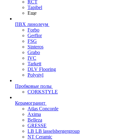
RCT
Tapibel
Еще
ПВХ линолеум
Forbo
Gerflor
FSG
Sinteros
Grabo
IVC
Tarkett
DLV Flooring
Polystyl
Пробковые полы
CORKSTYLE
Керамогранит
Atlas Concorde
Axima
Belleza
GRESSE
LB LB lasselsbergergroup
NT Ceramic