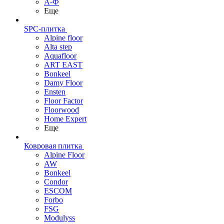
А-Ф
Еще
SPC-плитка
Alpine floor
Alta step
Aquafloor
ART EAST
Bonkeel
Damy Floor
Ensten
Floor Factor
Floorwood
Home Expert
Еще
Ковровая плитка
Alpine Floor
AW
Bonkeel
Condor
ESCOM
Forbo
FSG
Modulyss