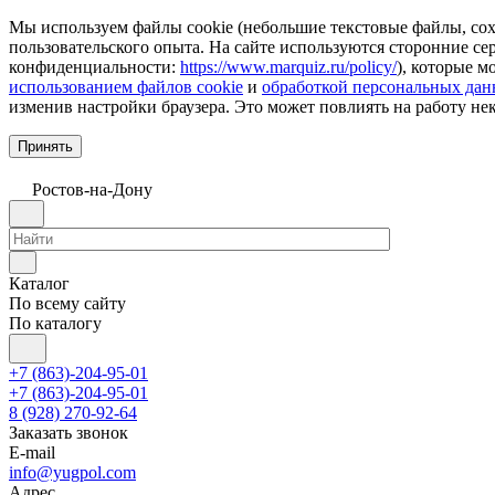
Мы используем файлы cookie (небольшие текстовые файлы, сохр
пользовательского опыта. На сайте используются сторонние с
конфиденциальности:
https://www.marquiz.ru/policy/
), которые м
использованием файлов cookie
и
обработкой персональных да
изменив настройки браузера. Это может повлиять на работу не
Принять
Ростов-на-Дону
Каталог
По всему сайту
По каталогу
+7 (863)-204-95-01
+7 (863)-204-95-01
8 (928) 270-92-64
Заказать звонок
E-mail
info@yugpol.com
Адрес