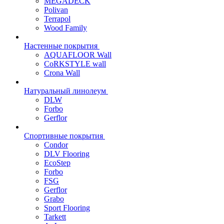
MEGADECK
Polivan
Terrapol
Wood Family
Настенные покрытия
AQUAFLOOR Wall
CoRKSTYLE wall
Crona Wall
Натуральный линолеум
DLW
Forbo
Gerflor
Спортивные покрытия
Condor
DLV Flooring
EcoStep
Forbo
FSG
Gerflor
Grabo
Sport Flooring
Tarkett