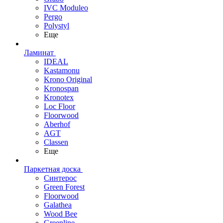
IVC Moduleo
Pergo
Polystyl
Еще
Ламинат
IDEAL
Kastamonu
Krono Original
Kronospan
Kronotex
Loc Floor
Floorwood
Aberhof
AGT
Classen
Еще
Паркетная доска
Синтерос
Green Forest
Floorwood
Galathea
Wood Bee
Greenline