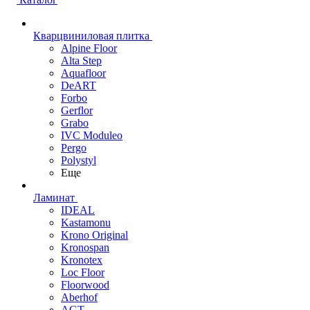
Кварцвиниловая плитка
Alpine Floor
Alta Step
Aquafloor
DeART
Forbo
Gerflor
Grabo
IVC Moduleo
Pergo
Polystyl
Еще
Ламинат
IDEAL
Kastamonu
Krono Original
Kronospan
Kronotex
Loc Floor
Floorwood
Aberhof
AGT