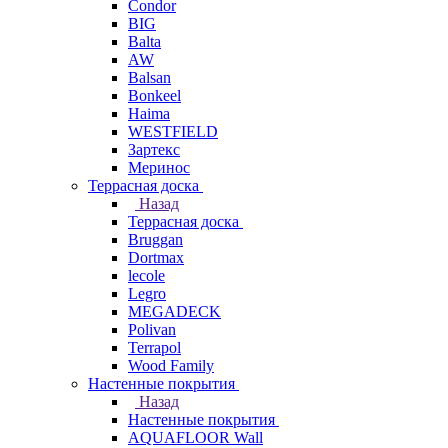
Condor
BIG
Balta
AW
Balsan
Bonkeel
Haima
WESTFIELD
Зартекс
Меринос
Террасная доска
Назад
Террасная доска
Bruggan
Dortmax
lecole
Legro
MEGADECK
Polivan
Terrapol
Wood Family
Настенные покрытия
Назад
Настенные покрытия
AQUAFLOOR Wall