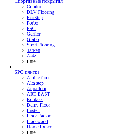
Спортивные покрытия
Condor
DLV Flooring
EcoStep
Forbo
FSG
Gerflor
Grabo
Sport Flooring
Tarkett
А-Ф
Еще
SPC-плитка
Alpine floor
Alta step
Aquafloor
ART EAST
Bonkeel
Damy Floor
Ensten
Floor Factor
Floorwood
Home Expert
Еще