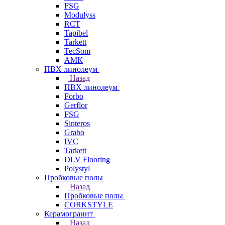
FSG
Modulyss
RCT
Tapibel
Tarkett
TecSom
АМК
ПВХ линолеум
Назад
ПВХ линолеум
Forbo
Gerflor
FSG
Sinteros
Grabo
IVC
Tarkett
DLV Flooring
Polystyl
Пробковые полы
Назад
Пробковые полы
CORKSTYLE
Керамогранит
Назад