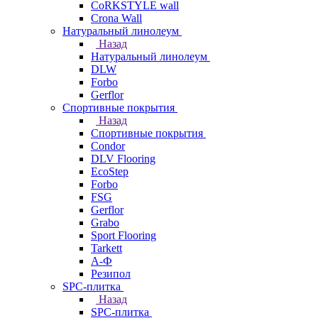
CoRKSTYLE wall
Crona Wall
Натуральный линолеум
Назад
Натуральный линолеум
DLW
Forbo
Gerflor
Спортивные покрытия
Назад
Спортивные покрытия
Condor
DLV Flooring
EcoStep
Forbo
FSG
Gerflor
Grabo
Sport Flooring
Tarkett
А-Ф
Резипол
SPC-плитка
Назад
SPC-плитка