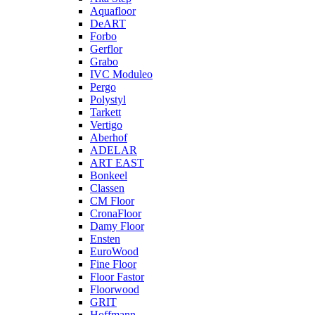
Aquafloor
DeART
Forbo
Gerflor
Grabo
IVC Moduleo
Pergo
Polystyl
Tarkett
Vertigo
Aberhof
ADELAR
ART EAST
Bonkeel
Classen
CM Floor
CronaFloor
Damy Floor
Ensten
EuroWood
Fine Floor
Floor Fastor
Floorwood
GRIT
Hoffmann