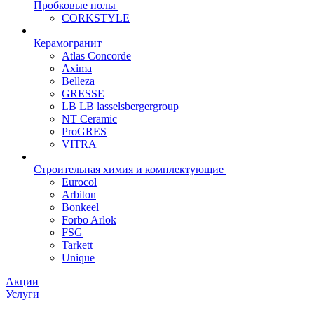
Пробковые полы
CORKSTYLE
Керамогранит
Atlas Concorde
Axima
Belleza
GRESSE
LB LB lasselsbergergroup
NT Ceramic
ProGRES
VITRA
Строительная химия и комплектующие
Eurocol
Arbiton
Bonkeel
Forbo Arlok
FSG
Tarkett
Unique
Акции
Услуги