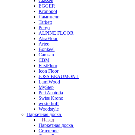
Classen
EGGER
Kronopol
Ламинели
Tarkett
Pergo
ALPINE FLOOR
AlsaFloor
Arteo
Bonkeel
Camsan
CBM
FirstFloor
Icon Floor
JOSS BEAUMONT
LamiWood
MyStep
Peli Anatolia
Swiss Krono
westerhoff
Woodstyle
Паркетная доска
Назад
Паркетная доска
Синтерос