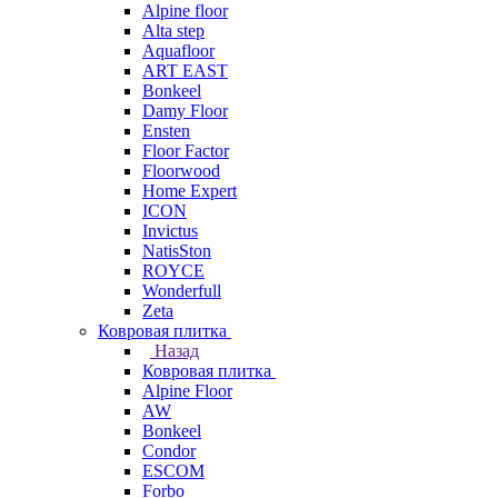
Alpine floor
Alta step
Aquafloor
ART EAST
Bonkeel
Damy Floor
Ensten
Floor Factor
Floorwood
Home Expert
ICON
Invictus
NatisSton
ROYCE
Wonderfull
Zeta
Ковровая плитка
Назад
Ковровая плитка
Alpine Floor
AW
Bonkeel
Condor
ESCOM
Forbo