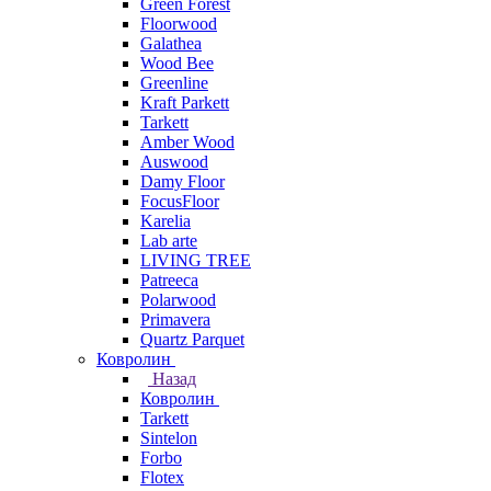
Green Forest
Floorwood
Galathea
Wood Bee
Greenline
Kraft Parkett
Tarkett
Amber Wood
Auswood
Damy Floor
FocusFloor
Karelia
Lab arte
LIVING TREE
Patreeca
Polarwood
Primavera
Quartz Parquet
Ковролин
Назад
Ковролин
Tarkett
Sintelon
Forbo
Flotex