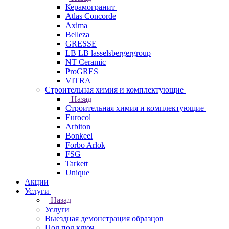
Керамогранит
Atlas Concorde
Axima
Belleza
GRESSE
LB LB lasselsbergergroup
NT Ceramic
ProGRES
VITRA
Строительная химия и комплектующие
Назад
Строительная химия и комплектующие
Eurocol
Arbiton
Bonkeel
Forbo Arlok
FSG
Tarkett
Unique
Акции
Услуги
Назад
Услуги
Выездная демонстрация образцов
Пол под ключ