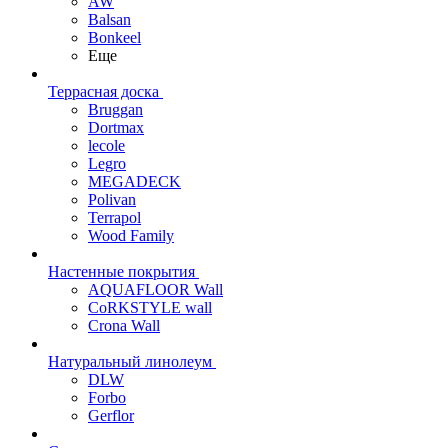
AW
Balsan
Bonkeel
Еще
Террасная доска
Bruggan
Dortmax
lecole
Legro
MEGADECK
Polivan
Terrapol
Wood Family
Настенные покрытия
AQUAFLOOR Wall
CoRKSTYLE wall
Crona Wall
Натуральный линолеум
DLW
Forbo
Gerflor