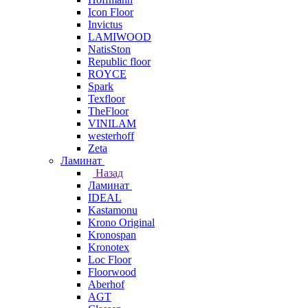
Icon Floor
Invictus
LAMIWOOD
NatisSton
Republic floor
ROYCE
Spark
Texfloor
TheFloor
VINILAM
westerhoff
Zeta
Ламинат
Назад
Ламинат
IDEAL
Kastamonu
Krono Original
Kronospan
Kronotex
Loc Floor
Floorwood
Aberhof
AGT