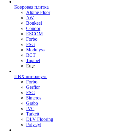
Ковровая плитка
Alpine Floor
AW
Bonkeel
Condor
ESCOM
Forbo
FSG
Modulyss
RCT
Tapibel
Еще
ПВХ линолеум
Forbo
Gerflor
FSG
Sinteros
Grabo
IVC
Tarkett
DLV Flooring
Polystyl