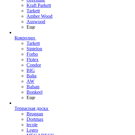
Kraft Parkett
Tarkett
Amber Wood
Auswood
Еще
Ковролин
Tarkett
Sintelon
Forbo
Flotex
Condor
BIG
Balta
AW
Balsan
Bonkeel
Еще
Террасная доска
Bruggan
Dortmax
lecole
Legro