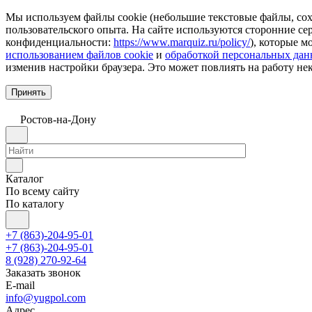
Мы используем файлы cookie (небольшие текстовые файлы, сохр
пользовательского опыта. На сайте используются сторонние с
конфиденциальности:
https://www.marquiz.ru/policy/
), которые м
использованием файлов cookie
и
обработкой персональных да
изменив настройки браузера. Это может повлиять на работу не
Принять
Ростов-на-Дону
Каталог
По всему сайту
По каталогу
+7 (863)-204-95-01
+7 (863)-204-95-01
8 (928) 270-92-64
Заказать звонок
E-mail
info@yugpol.com
Адрес