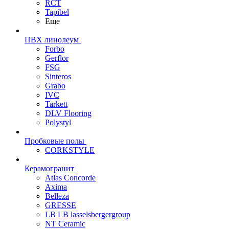
RCT
Tapibel
Еще
ПВХ линолеум
Forbo
Gerflor
FSG
Sinteros
Grabo
IVC
Tarkett
DLV Flooring
Polystyl
Пробковые полы
CORKSTYLE
Керамогранит
Atlas Concorde
Axima
Belleza
GRESSE
LB LB lasselsbergergroup
NT Ceramic