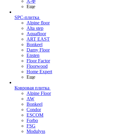
А-Ф
Еще
SPC-плитка
Alpine floor
Alta step
Aquafloor
ART EAST
Bonkeel
Damy Floor
Ensten
Floor Factor
Floorwood
Home Expert
Еще
Ковровая плитка
Alpine Floor
AW
Bonkeel
Condor
ESCOM
Forbo
FSG
Modulyss