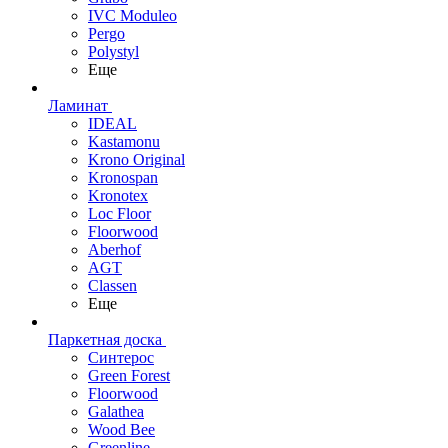
IVC Moduleo
Pergo
Polystyl
Еще
Ламинат
IDEAL
Kastamonu
Krono Original
Kronospan
Kronotex
Loc Floor
Floorwood
Aberhof
AGT
Classen
Еще
Паркетная доска
Синтерос
Green Forest
Floorwood
Galathea
Wood Bee
Greenline