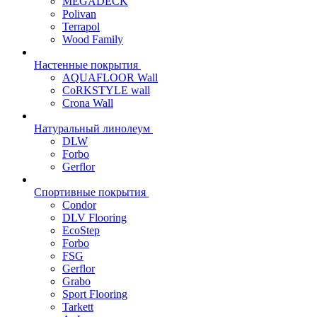
MEGADECK
Polivan
Terrapol
Wood Family
Настенные покрытия
AQUAFLOOR Wall
CoRKSTYLE wall
Crona Wall
Натуральный линолеум
DLW
Forbo
Gerflor
Спортивные покрытия
Condor
DLV Flooring
EcoStep
Forbo
FSG
Gerflor
Grabo
Sport Flooring
Tarkett