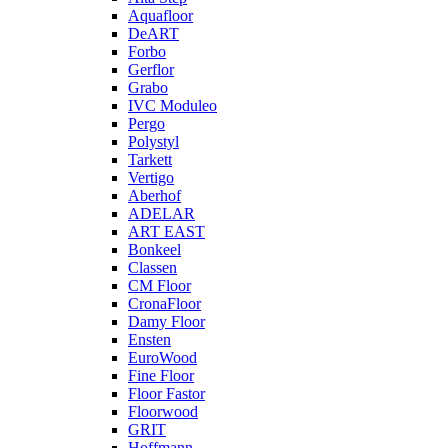
Aquafloor
DeART
Forbo
Gerflor
Grabo
IVC Moduleo
Pergo
Polystyl
Tarkett
Vertigo
Aberhof
ADELAR
ART EAST
Bonkeel
Classen
CM Floor
CronaFloor
Damy Floor
Ensten
EuroWood
Fine Floor
Floor Fastor
Floorwood
GRIT
Hoffmann