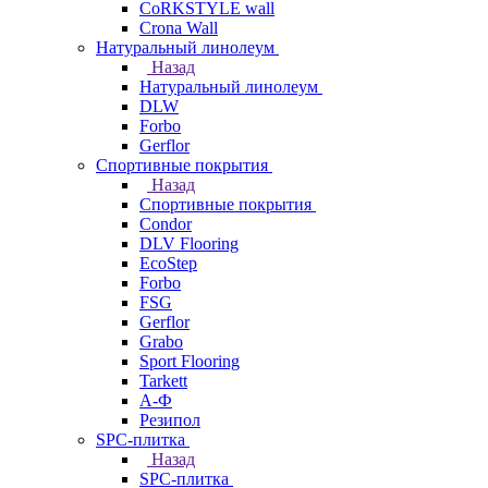
CoRKSTYLE wall
Crona Wall
Натуральный линолеум
Назад
Натуральный линолеум
DLW
Forbo
Gerflor
Спортивные покрытия
Назад
Спортивные покрытия
Condor
DLV Flooring
EcoStep
Forbo
FSG
Gerflor
Grabo
Sport Flooring
Tarkett
А-Ф
Резипол
SPC-плитка
Назад
SPC-плитка