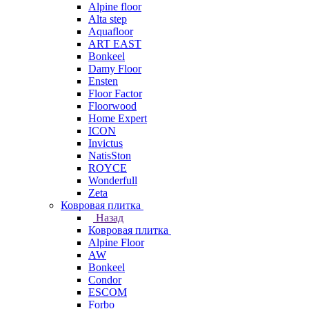
Alpine floor
Alta step
Aquafloor
ART EAST
Bonkeel
Damy Floor
Ensten
Floor Factor
Floorwood
Home Expert
ICON
Invictus
NatisSton
ROYCE
Wonderfull
Zeta
Ковровая плитка
Назад
Ковровая плитка
Alpine Floor
AW
Bonkeel
Condor
ESCOM
Forbo