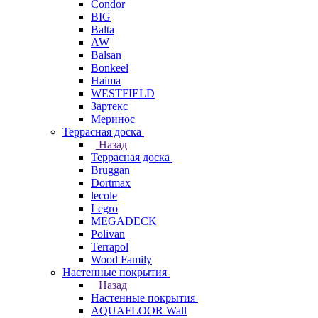
Condor
BIG
Balta
AW
Balsan
Bonkeel
Haima
WESTFIELD
Зартекс
Меринос
Террасная доска
Назад
Террасная доска
Bruggan
Dortmax
lecole
Legro
MEGADECK
Polivan
Terrapol
Wood Family
Настенные покрытия
Назад
Настенные покрытия
AQUAFLOOR Wall