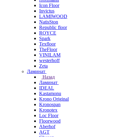
Icon Floor
Invictus
LAMIWOOD
NatisSton
Republic floor
ROYCE
Spark
Texfloor
TheFloor
VINILAM
westerhoff
Zeta
Ламинат
Назад
Ламинат
IDEAL
Kastamonu
Krono Original
Kronospan
Kronotex
Loc Floor
Floorwood
Aberhof
AGT