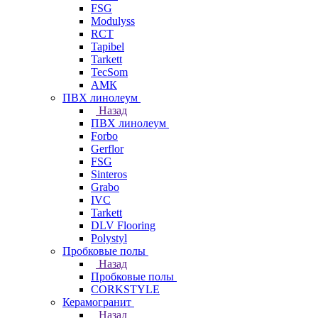
FSG
Modulyss
RCT
Tapibel
Tarkett
TecSom
АМК
ПВХ линолеум
Назад
ПВХ линолеум
Forbo
Gerflor
FSG
Sinteros
Grabo
IVC
Tarkett
DLV Flooring
Polystyl
Пробковые полы
Назад
Пробковые полы
CORKSTYLE
Керамогранит
Назад