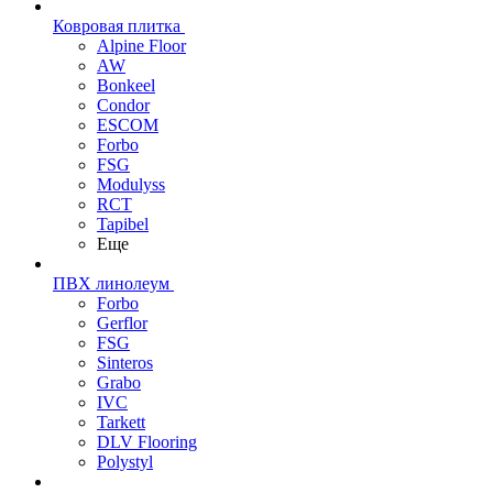
Ковровая плитка
Alpine Floor
AW
Bonkeel
Condor
ESCOM
Forbo
FSG
Modulyss
RCT
Tapibel
Еще
ПВХ линолеум
Forbo
Gerflor
FSG
Sinteros
Grabo
IVC
Tarkett
DLV Flooring
Polystyl