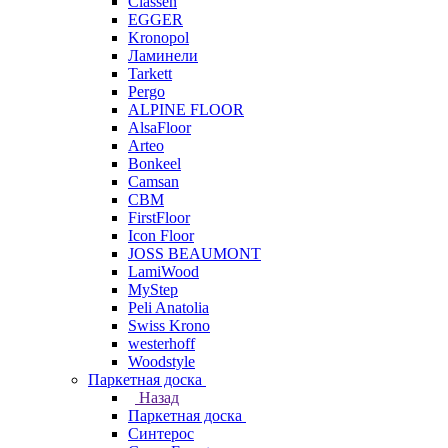
Classen
EGGER
Kronopol
Ламинели
Tarkett
Pergo
ALPINE FLOOR
AlsaFloor
Arteo
Bonkeel
Camsan
CBM
FirstFloor
Icon Floor
JOSS BEAUMONT
LamiWood
MyStep
Peli Anatolia
Swiss Krono
westerhoff
Woodstyle
Паркетная доска
Назад
Паркетная доска
Синтерос