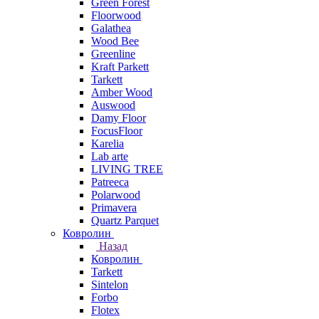
Green Forest
Floorwood
Galathea
Wood Bee
Greenline
Kraft Parkett
Tarkett
Amber Wood
Auswood
Damy Floor
FocusFloor
Karelia
Lab arte
LIVING TREE
Patreeca
Polarwood
Primavera
Quartz Parquet
Ковролин
Назад
Ковролин
Tarkett
Sintelon
Forbo
Flotex