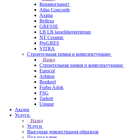
Керамогранит
Atlas Concorde
Axima
Belleza
GRESSE
LB LB lasselsbergergroup
NT Ceramic
ProGRES
VITRA
Строительная химия и комплектующие
Назад
Строительная химия и комплектующие
Eurocol
Arbiton
Bonkeel
Forbo Arlok
FSG
Tarkett
Unique
Акции
Услуги
Назад
Услуги
Выездная демонстрация образцов
Пол под ключ