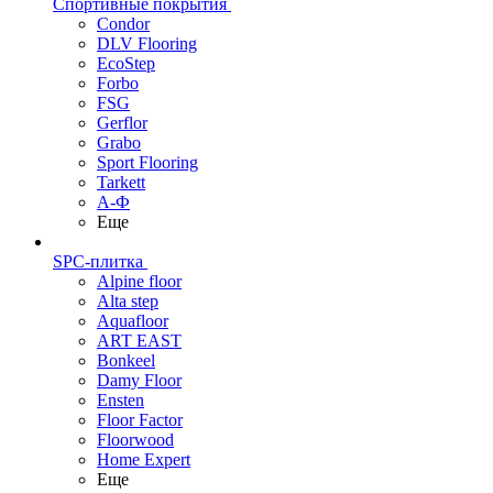
Спортивные покрытия
Condor
DLV Flooring
EcoStep
Forbo
FSG
Gerflor
Grabo
Sport Flooring
Tarkett
А-Ф
Еще
SPC-плитка
Alpine floor
Alta step
Aquafloor
ART EAST
Bonkeel
Damy Floor
Ensten
Floor Factor
Floorwood
Home Expert
Еще