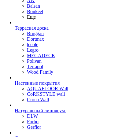
AW
Balsan
Bonkeel
Еще
Террасная доска
Bruggan
Dortmax
lecole
Legro
MEGADECK
Polivan
Terrapol
Wood Family
Настенные покрытия
AQUAFLOOR Wall
CoRKSTYLE wall
Crona Wall
Натуральный линолеум
DLW
Forbo
Gerflor