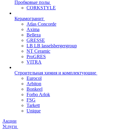
Пробковые полы
CORKSTYLE
Керамогранит
Atlas Concorde
Axima
Belleza
GRESSE
LB LB lasselsbergergroup
NT Ceramic
ProGRES
VITRA
Строительная химия и комплектующие
Eurocol
Arbiton
Bonkeel
Forbo Arlok
FSG
Tarkett
Unique
Акции
Услуги