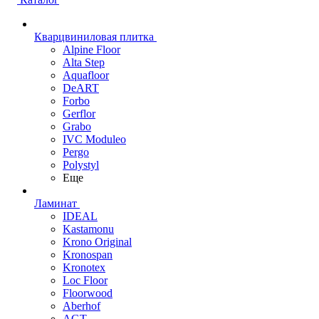
Кварцвиниловая плитка
Alpine Floor
Alta Step
Aquafloor
DeART
Forbo
Gerflor
Grabo
IVC Moduleo
Pergo
Polystyl
Еще
Ламинат
IDEAL
Kastamonu
Krono Original
Kronospan
Kronotex
Loc Floor
Floorwood
Aberhof
AGT