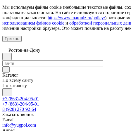
Мы используем файлы cookie (небольшие текстовые файлы, сохр
пользовательского опыта. На сайте используются сторонние с
конфиденциальности:
https://www.marquiz.ru/policy/
), которые м
использованием файлов cookie
и
обработкой персональных да
изменив настройки браузера. Это может повлиять на работу не
Принять
Ростов-на-Дону
Каталог
По всему сайту
По каталогу
+7 (863)-204-95-01
+7 (863)-204-95-01
8 (928) 270-92-64
Заказать звонок
E-mail
info@yugpol.com
Адрес