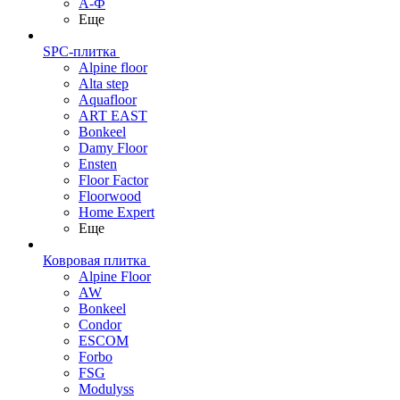
А-Ф
Еще
SPC-плитка
Alpine floor
Alta step
Aquafloor
ART EAST
Bonkeel
Damy Floor
Ensten
Floor Factor
Floorwood
Home Expert
Еще
Ковровая плитка
Alpine Floor
AW
Bonkeel
Condor
ESCOM
Forbo
FSG
Modulyss