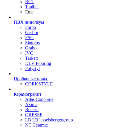
RCT
Tapibel
Еще
ПВХ линолеум
Forbo
Gerflor
FSG
Sinteros
Grabo
IVC
Tarkett
DLV Flooring
Polystyl
Пробковые полы
CORKSTYLE
Керамогранит
Atlas Concorde
Axima
Belleza
GRESSE
LB LB lasselsbergergroup
NT Ceramic