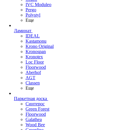
IVC Moduleo
Pergo
Polystyl
Еще
Ламинат
IDEAL
Kastamonu
Krono Original
Kronospan
Kronotex
Loc Floor
Floorwood
Aberhof
AGT
Classen
Еще
Паркетная доска
Синтерос
Green Forest
Floorwood
Galathea
Wood Bee
Greenline