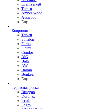
Kraft Parkett
Tarkett
Amber Wood
Auswood
Еще
Ковролин
Tarkett
Sintelon
Forbo
Flotex
Condor
BIG
Balta
AW
Balsan
Bonkeel
Еще
Террасная доска
Bruggan
Dortmax
lecole
Legro