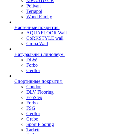
MEGADECK
Polivan
Terrapol
Wood Family
Настенные покрытия
AQUAFLOOR Wall
CoRKSTYLE wall
Crona Wall
Натуральный линолеум
DLW
Forbo
Gerflor
Спортивные покрытия
Condor
DLV Flooring
EcoStep
Forbo
FSG
Gerflor
Grabo
Sport Flooring
Tarkett