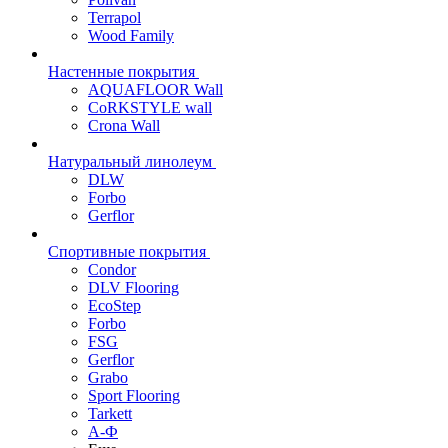
Terrapol
Wood Family
Настенные покрытия
AQUAFLOOR Wall
CoRKSTYLE wall
Crona Wall
Натуральный линолеум
DLW
Forbo
Gerflor
Спортивные покрытия
Condor
DLV Flooring
EcoStep
Forbo
FSG
Gerflor
Grabo
Sport Flooring
Tarkett
А-Ф