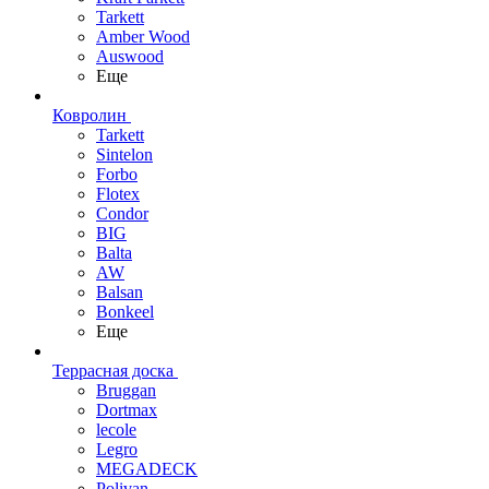
Tarkett
Amber Wood
Auswood
Еще
Ковролин
Tarkett
Sintelon
Forbo
Flotex
Condor
BIG
Balta
AW
Balsan
Bonkeel
Еще
Террасная доска
Bruggan
Dortmax
lecole
Legro
MEGADECK
Polivan