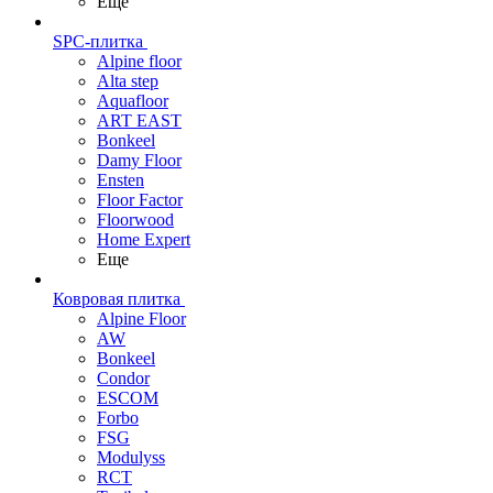
Еще
SPC-плитка
Alpine floor
Alta step
Aquafloor
ART EAST
Bonkeel
Damy Floor
Ensten
Floor Factor
Floorwood
Home Expert
Еще
Ковровая плитка
Alpine Floor
AW
Bonkeel
Condor
ESCOM
Forbo
FSG
Modulyss
RCT