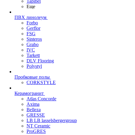
Tapibel
Еще
ПВХ линолеум
Forbo
Gerflor
FSG
Sinteros
Grabo
IVC
Tarkett
DLV Flooring
Polystyl
Пробковые полы
CORKSTYLE
Керамогранит
Atlas Concorde
Axima
Belleza
GRESSE
LB LB lasselsbergergroup
NT Ceramic
ProGRES