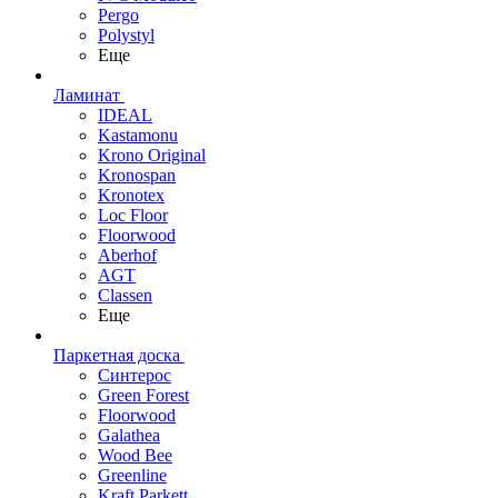
Pergo
Polystyl
Еще
Ламинат
IDEAL
Kastamonu
Krono Original
Kronospan
Kronotex
Loc Floor
Floorwood
Aberhof
AGT
Classen
Еще
Паркетная доска
Синтерос
Green Forest
Floorwood
Galathea
Wood Bee
Greenline
Kraft Parkett