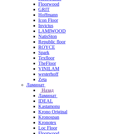
Floorwood
GRIT
Hoffmann
Icon Floor
Invictus
LAMIWOOD
NatisSton
Republic floor
ROYCE
Spark
Texfloor
TheFloor
VINILAM
westerhoff
Zeta
Ламинат
Назад
Ламинат
IDEAL
Kastamonu
Krono Original
Kronospan
Kronotex
Loc Floor
Floorwood