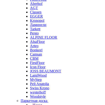
Aberhof
AGT
Classen
EGGER
Kronopol
Ламинели
Tarkett
Pergo
ALPINE FLOOR
AlsaFloor
Arteo
Bonkeel
Camsan
CBM
FirstFloor
Icon Floor
JOSS BEAUMONT
LamiWood
MyStep
Peli Anatolia
Swiss Krono
westerhoff
Woodstyle
Паркетная доска
Назад