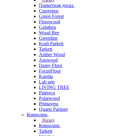
Паркетная доска
Синтерос
Green Forest
Floorwood
Galathea
Wood Bee
Greenline
Kraft Parkett
Tarkett
Amber Wood
Auswood
Damy Floor
FocusFloor
Karelia
Lab arte
LIVING TREE
Patreeca
Polarwood
Primavera
Quartz Parquet
Ковролин
Назад
Ковролин
Tarkett