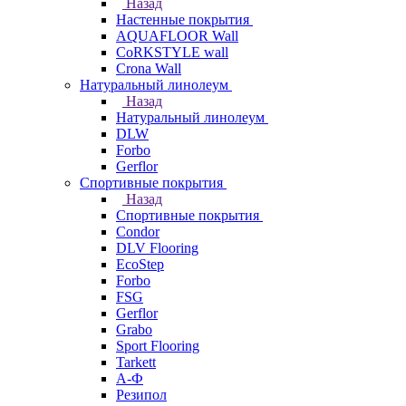
Назад
Настенные покрытия
AQUAFLOOR Wall
CoRKSTYLE wall
Crona Wall
Натуральный линолеум
Назад
Натуральный линолеум
DLW
Forbo
Gerflor
Спортивные покрытия
Назад
Спортивные покрытия
Condor
DLV Flooring
EcoStep
Forbo
FSG
Gerflor
Grabo
Sport Flooring
Tarkett
А-Ф
Резипол