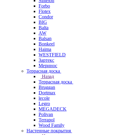
Sintelon
Forbo
Flotex
Condor
BIG
Balta
AW
Balsan
Bonkeel
Haima
WESTFIELD
Зартекс
Меринос
Террасная доска
Назад
Террасная доска
Bruggan
Dortmax
lecole
Legro
MEGADECK
Polivan
Terrapol
Wood Family
Настенные покрытия