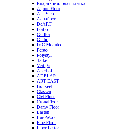
Кварцвиниловая плитка
Alpine Floor
Alta Step
Aquafloor
DeART
Forbo
Gerflor
Grabo
IVC Moduleo
Pergo
Polystyl
Tarkett
Vertigo
Aberhof
ADELAR
ART EAST
Bonkeel
Classen
CM Floor
CronaFloor
Damy Floor
Ensten
EuroWood
Fine Floor
Floor Fastor