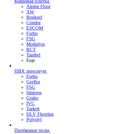
Ковровая плитка
Alpine Floor
AW
Bonkeel
Condor
ESCOM
Forbo
FSG
Modulyss
RCT
Tapibel
Еще
ПВХ линолеум
Forbo
Gerflor
FSG
Sinteros
Grabo
IVC
Tarkett
DLV Flooring
Polystyl
Пробковые полы