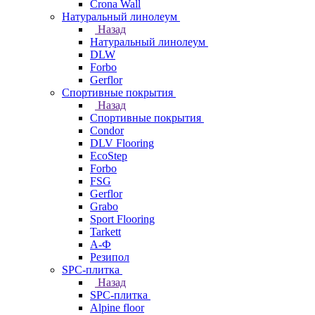
Crona Wall
Натуральный линолеум
Назад
Натуральный линолеум
DLW
Forbo
Gerflor
Спортивные покрытия
Назад
Спортивные покрытия
Condor
DLV Flooring
EcoStep
Forbo
FSG
Gerflor
Grabo
Sport Flooring
Tarkett
А-Ф
Резипол
SPC-плитка
Назад
SPC-плитка
Alpine floor