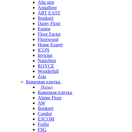
Alta step
Aquafloor
ART EAST
Bonkeel
Damy Floor
Ensten
Floor Factor
Floorwood
Home Expert
ICON
Invictus
NatisSton
ROYCE
Wonderfull
Zeta
Ковровая плитка
Назад
Ковровая плитка
Alpine Floor
AW
Bonkeel
Condor
ESCOM
Forbo
FSG