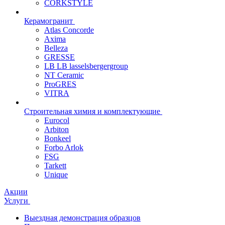
CORKSTYLE
Керамогранит
Atlas Concorde
Axima
Belleza
GRESSE
LB LB lasselsbergergroup
NT Ceramic
ProGRES
VITRA
Строительная химия и комплектующие
Eurocol
Arbiton
Bonkeel
Forbo Arlok
FSG
Tarkett
Unique
Акции
Услуги
Выездная демонстрация образцов