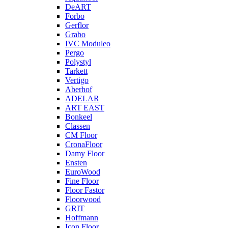
DeART
Forbo
Gerflor
Grabo
IVC Moduleo
Pergo
Polystyl
Tarkett
Vertigo
Aberhof
ADELAR
ART EAST
Bonkeel
Classen
CM Floor
CronaFloor
Damy Floor
Ensten
EuroWood
Fine Floor
Floor Fastor
Floorwood
GRIT
Hoffmann
Icon Floor