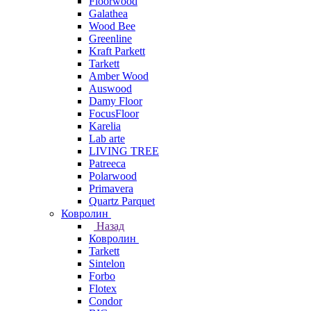
Floorwood
Galathea
Wood Bee
Greenline
Kraft Parkett
Tarkett
Amber Wood
Auswood
Damy Floor
FocusFloor
Karelia
Lab arte
LIVING TREE
Patreeca
Polarwood
Primavera
Quartz Parquet
Ковролин
Назад
Ковролин
Tarkett
Sintelon
Forbo
Flotex
Condor