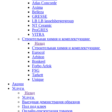
Atlas Concorde
Axima
Belleza
GRESSE
LB LB lasselsbergergroup
NT Ceramic
ProGRES
VITRA
Строительная химия и комплектующие
Назад
Строительная химия и комплектующие
Eurocol
Arbiton
Bonkeel
Forbo Arlok
FSG
Tarkett
Unique
Акции
Услуги
Назад
Услуги
Выездная демонстрация образцов
Пол под ключ
Онлайн-презентация товаров