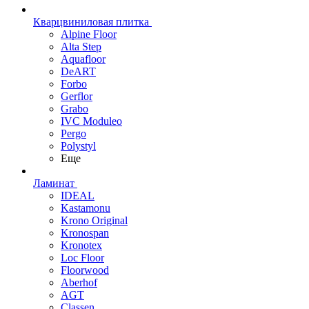
Кварцвиниловая плитка
Alpine Floor
Alta Step
Aquafloor
DeART
Forbo
Gerflor
Grabo
IVC Moduleo
Pergo
Polystyl
Еще
Ламинат
IDEAL
Kastamonu
Krono Original
Kronospan
Kronotex
Loc Floor
Floorwood
Aberhof
AGT
Classen