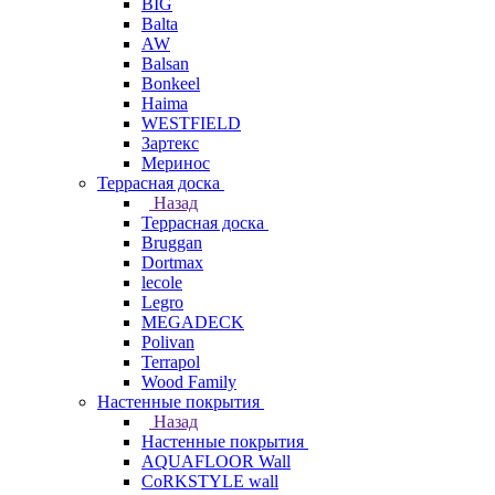
BIG
Balta
AW
Balsan
Bonkeel
Haima
WESTFIELD
Зартекс
Меринос
Террасная доска
Назад
Террасная доска
Bruggan
Dortmax
lecole
Legro
MEGADECK
Polivan
Terrapol
Wood Family
Настенные покрытия
Назад
Настенные покрытия
AQUAFLOOR Wall
CoRKSTYLE wall