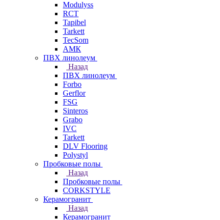
Modulyss
RCT
Tapibel
Tarkett
TecSom
АМК
ПВХ линолеум
Назад
ПВХ линолеум
Forbo
Gerflor
FSG
Sinteros
Grabo
IVC
Tarkett
DLV Flooring
Polystyl
Пробковые полы
Назад
Пробковые полы
CORKSTYLE
Керамогранит
Назад
Керамогранит