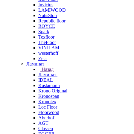
Invictus
LAMIWOOD
NatisSton
Republic floor
ROYCE
Spark
Texfloor
TheFloor
VINILAM
westerhoff
Zeta
Ламинат
Назад
Ламинат
IDEAL
Kastamonu
Krono Original
Kronospan
Kronotex
Loc Floor
Floorwood
Aberhof
AGT
Classen
EGGER