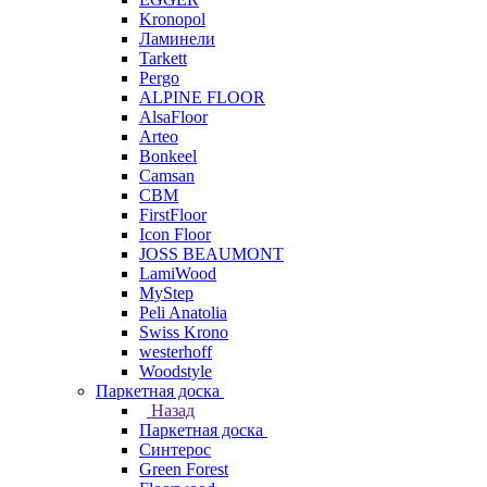
Kronopol
Ламинели
Tarkett
Pergo
ALPINE FLOOR
AlsaFloor
Arteo
Bonkeel
Camsan
CBM
FirstFloor
Icon Floor
JOSS BEAUMONT
LamiWood
MyStep
Peli Anatolia
Swiss Krono
westerhoff
Woodstyle
Паркетная доска
Назад
Паркетная доска
Синтерос
Green Forest