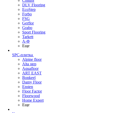
Condor
DLV Flooring
EcoStep
Forbo
FSG
Gerflor
Grabo
Sport Flooring
Tarkett
А-Ф
Еще
SPC-плитка
Alpine floor
Alta step
Aquafloor
ART EAST
Bonkeel
Damy Floor
Ensten
Floor Factor
Floorwood
Home Expert
Еще