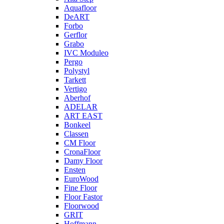
Aquafloor
DeART
Forbo
Gerflor
Grabo
IVC Moduleo
Pergo
Polystyl
Tarkett
Vertigo
Aberhof
ADELAR
ART EAST
Bonkeel
Classen
CM Floor
CronaFloor
Damy Floor
Ensten
EuroWood
Fine Floor
Floor Fastor
Floorwood
GRIT
Hoffmann