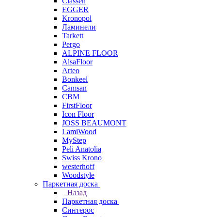
Classen
EGGER
Kronopol
Ламинели
Tarkett
Pergo
ALPINE FLOOR
AlsaFloor
Arteo
Bonkeel
Camsan
CBM
FirstFloor
Icon Floor
JOSS BEAUMONT
LamiWood
MyStep
Peli Anatolia
Swiss Krono
westerhoff
Woodstyle
Паркетная доска
Назад
Паркетная доска
Синтерос