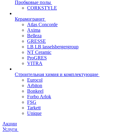
Пробковые полы
CORKSTYLE
Керамогранит
Atlas Concorde
Axima
Belleza
GRESSE
LB LB lasselsbergergroup
NT Ceramic
ProGRES
VITRA
Строительная химия и комплектующие
Eurocol
Arbiton
Bonkeel
Forbo Arlok
FSG
Tarkett
Unique
Акции
Услуги