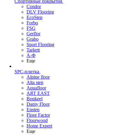
Спортивные покрытия
Condor
DLV Flooring
EcoStep
Forbo
FSG
Gerflor
Grabo
Sport Flooring
Tarkett
А-Ф
Еще
SPC-плитка
Alpine floor
Alta step
Aquafloor
ART EAST
Bonkeel
Damy Floor
Ensten
Floor Factor
Floorwood
Home Expert
Еще