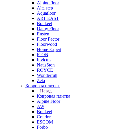
Alpine floor
Alta step
Aquafloor
ART EAST
Bonkeel
Damy Floor
Ensten
Floor Factor
Floorwood
Home Expert
ICON
Invictus
NatisSton
ROYCE
Wonderfull
Zeta
Ковровая плитка
Назад
Ковровая плитка
Alpine Floor
AW
Bonkeel
Condor
ESCOM
Forbo