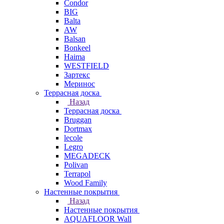
Condor
BIG
Balta
AW
Balsan
Bonkeel
Haima
WESTFIELD
Зартекс
Меринос
Террасная доска
Назад
Террасная доска
Bruggan
Dortmax
lecole
Legro
MEGADECK
Polivan
Terrapol
Wood Family
Настенные покрытия
Назад
Настенные покрытия
AQUAFLOOR Wall