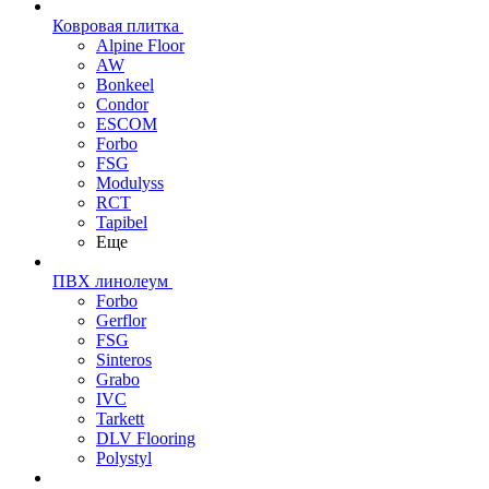
Ковровая плитка
Alpine Floor
AW
Bonkeel
Condor
ESCOM
Forbo
FSG
Modulyss
RCT
Tapibel
Еще
ПВХ линолеум
Forbo
Gerflor
FSG
Sinteros
Grabo
IVC
Tarkett
DLV Flooring
Polystyl