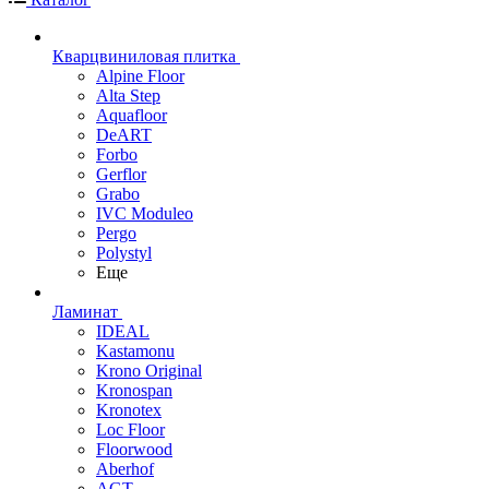
Кварцвиниловая плитка
Alpine Floor
Alta Step
Aquafloor
DeART
Forbo
Gerflor
Grabo
IVC Moduleo
Pergo
Polystyl
Еще
Ламинат
IDEAL
Kastamonu
Krono Original
Kronospan
Kronotex
Loc Floor
Floorwood
Aberhof
AGT