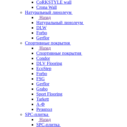
CoRKSTYLE wall
Crona Wall
Натуральный линолеум
Назад
Натуральный линолеум
DLW
Forbo
Gerflor
Спортивные покрытия
Назад
Спортивные покрытия
Condor
DLV Flooring
EcoStep
Forbo
FSG
Gerflor
Grabo
Sport Flooring
Tarkett
А-Ф
Резипол
SPC-плитка
Назад
SPC-плитка