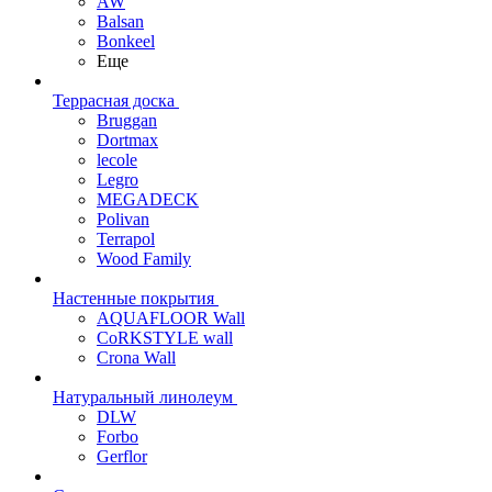
AW
Balsan
Bonkeel
Еще
Террасная доска
Bruggan
Dortmax
lecole
Legro
MEGADECK
Polivan
Terrapol
Wood Family
Настенные покрытия
AQUAFLOOR Wall
CoRKSTYLE wall
Crona Wall
Натуральный линолеум
DLW
Forbo
Gerflor