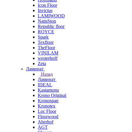
Icon Floor
Invictus
LAMIWOOD
NatisSton
Republic floor
ROYCE
Spark
Texfloor
TheFloor
VINILAM
westerhoff
Zeta
Ламинат
Назад
Ламинат
IDEAL
Kastamonu
Krono Original
Kronospan
Kronotex
Loc Floor
Floorwood
Aberhof
AGT