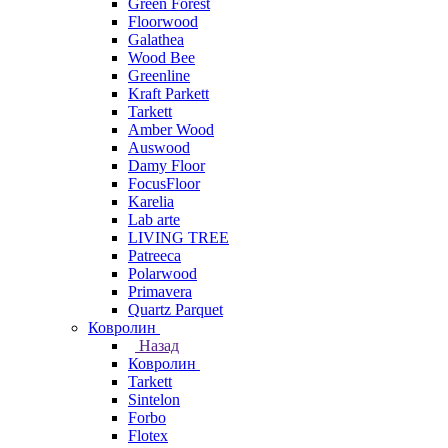
Green Forest
Floorwood
Galathea
Wood Bee
Greenline
Kraft Parkett
Tarkett
Amber Wood
Auswood
Damy Floor
FocusFloor
Karelia
Lab arte
LIVING TREE
Patreeca
Polarwood
Primavera
Quartz Parquet
Ковролин
Назад
Ковролин
Tarkett
Sintelon
Forbo
Flotex