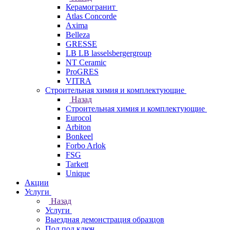
Керамогранит
Atlas Concorde
Axima
Belleza
GRESSE
LB LB lasselsbergergroup
NT Ceramic
ProGRES
VITRA
Строительная химия и комплектующие
Назад
Строительная химия и комплектующие
Eurocol
Arbiton
Bonkeel
Forbo Arlok
FSG
Tarkett
Unique
Акции
Услуги
Назад
Услуги
Выездная демонстрация образцов
Пол под ключ