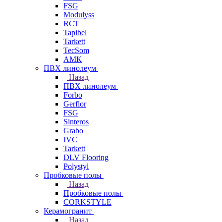
FSG
Modulyss
RCT
Tapibel
Tarkett
TecSom
АМК
ПВХ линолеум
Назад
ПВХ линолеум
Forbo
Gerflor
FSG
Sinteros
Grabo
IVC
Tarkett
DLV Flooring
Polystyl
Пробковые полы
Назад
Пробковые полы
CORKSTYLE
Керамогранит
Назад