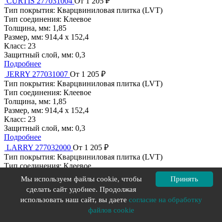
CURTIS 277031004
От 1 205 ₽
Тип покрытия:
Кварцвиниловая плитка (LVT)
Тип соединения:
Клеевое
Толщина, мм:
1,85
Размер, мм:
914,4 х 152,4
Класс:
23
Защитный слой, мм:
0,3
Подробнее
JERRY 277031007
От 1 205 ₽
Тип покрытия:
Кварцвиниловая плитка (LVT)
Тип соединения:
Клеевое
Толщина, мм:
1,85
Размер, мм:
914,4 х 152,4
Класс:
23
Защитный слой, мм:
0,3
Подробнее
LARRY 277032000
От 1 205 ₽
Тип покрытия:
Кварцвиниловая плитка (LVT)
Тип соединения:
Клеевое
Толщина, мм:
1,85
Мы используем файлы cookie, чтобы
Принять
Размер, мм:
457,2 х 457,2
сделать сайт удобнее. Продолжая
Класс:
23
использовать наш сайт, вы даете
согласие на обработку
Защитный слой, мм:
0,3
Подробнее
файлов cookie
ROY 277032003
От 1 205 ₽