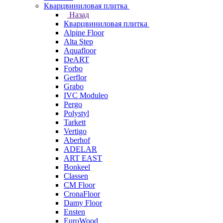
Кварцвиниловая плитка
Назад
Кварцвиниловая плитка
Alpine Floor
Alta Step
Aquafloor
DeART
Forbo
Gerflor
Grabo
IVC Moduleo
Pergo
Polystyl
Tarkett
Vertigo
Aberhof
ADELAR
ART EAST
Bonkeel
Classen
CM Floor
CronaFloor
Damy Floor
Ensten
EuroWood