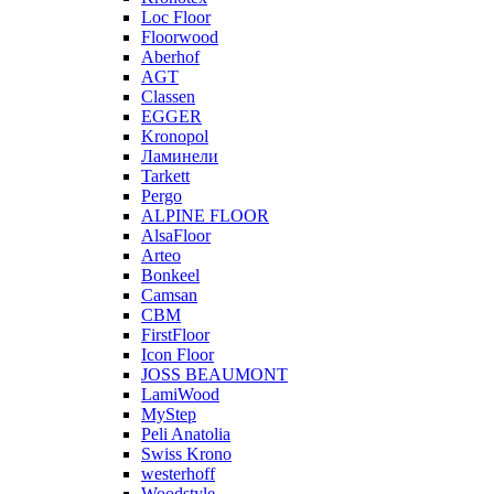
Loc Floor
Floorwood
Aberhof
AGT
Classen
EGGER
Kronopol
Ламинели
Tarkett
Pergo
ALPINE FLOOR
AlsaFloor
Arteo
Bonkeel
Camsan
CBM
FirstFloor
Icon Floor
JOSS BEAUMONT
LamiWood
MyStep
Peli Anatolia
Swiss Krono
westerhoff
Woodstyle