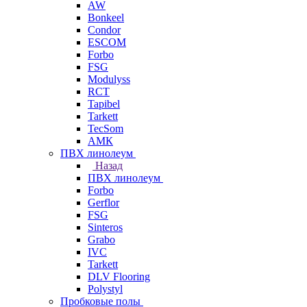
AW
Bonkeel
Condor
ESCOM
Forbo
FSG
Modulyss
RCT
Tapibel
Tarkett
TecSom
АМК
ПВХ линолеум
Назад
ПВХ линолеум
Forbo
Gerflor
FSG
Sinteros
Grabo
IVC
Tarkett
DLV Flooring
Polystyl
Пробковые полы