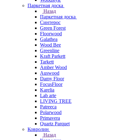
Паркетная доска
Назад
Паркетная доска
Синтерос
Green Forest
Floorwood
Galathea
Wood Bee
Greenline
Kraft Parkett
Tarkett
Amber Wood
Auswood
Damy Floor
FocusFloor
Karelia
Lab arte
LIVING TREE
Patreeca
Polarwood
Primavera
Quartz Parquet
Ковролин
Назад