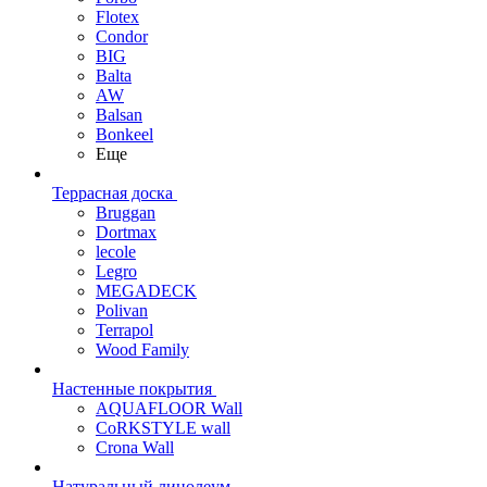
Flotex
Condor
BIG
Balta
AW
Balsan
Bonkeel
Еще
Террасная доска
Bruggan
Dortmax
lecole
Legro
MEGADECK
Polivan
Terrapol
Wood Family
Настенные покрытия
AQUAFLOOR Wall
CoRKSTYLE wall
Crona Wall
Натуральный линолеум