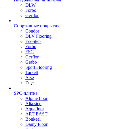
DLW
Forbo
Gerflor
Спортивные покрытия
Condor
DLV Flooring
EcoStep
Forbo
FSG
Gerflor
Grabo
Sport Flooring
Tarkett
А-Ф
Еще
SPC-плитка
Alpine floor
Alta step
Aquafloor
ART EAST
Bonkeel
Damy Floor