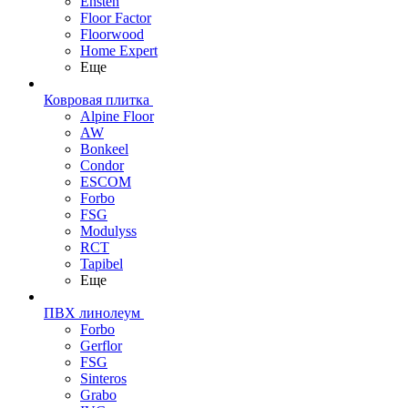
Ensten
Floor Factor
Floorwood
Home Expert
Еще
Ковровая плитка
Alpine Floor
AW
Bonkeel
Condor
ESCOM
Forbo
FSG
Modulyss
RCT
Tapibel
Еще
ПВХ линолеум
Forbo
Gerflor
FSG
Sinteros
Grabo