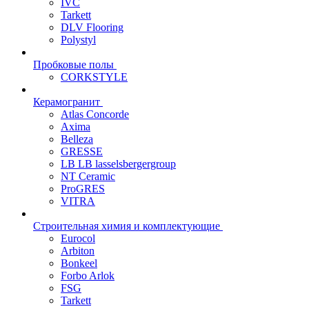
IVC
Tarkett
DLV Flooring
Polystyl
Пробковые полы
CORKSTYLE
Керамогранит
Atlas Concorde
Axima
Belleza
GRESSE
LB LB lasselsbergergroup
NT Ceramic
ProGRES
VITRA
Строительная химия и комплектующие
Eurocol
Arbiton
Bonkeel
Forbo Arlok
FSG
Tarkett