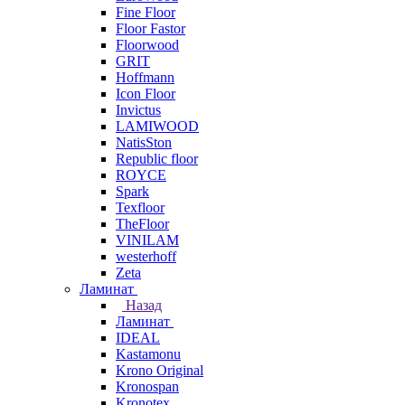
Fine Floor
Floor Fastor
Floorwood
GRIT
Hoffmann
Icon Floor
Invictus
LAMIWOOD
NatisSton
Republic floor
ROYCE
Spark
Texfloor
TheFloor
VINILAM
westerhoff
Zeta
Ламинат
Назад
Ламинат
IDEAL
Kastamonu
Krono Original
Kronospan
Kronotex