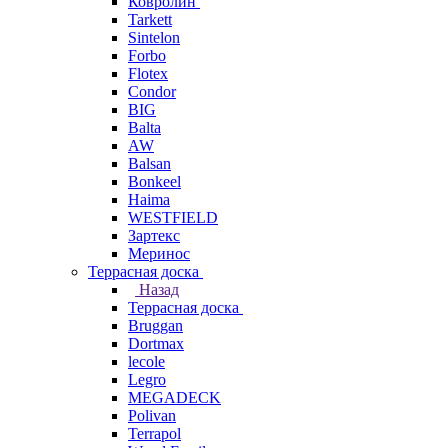
Ковролин
Tarkett
Sintelon
Forbo
Flotex
Condor
BIG
Balta
AW
Balsan
Bonkeel
Haima
WESTFIELD
Зартекс
Меринос
Террасная доска
Назад
Террасная доска
Bruggan
Dortmax
lecole
Legro
MEGADECK
Polivan
Terrapol