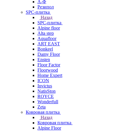
А-Ф
Резипол
SPC-плитка
Назад
SPC-плитка
Alpine floor
Alta step
Aquafloor
ART EAST
Bonkeel
Damy Floor
Ensten
Floor Factor
Floorwood
Home Expert
ICON
Invictus
NatisSton
ROYCE
Wonderfull
Zeta
Ковровая плитка
Назад
Ковровая плитка
Alpine Floor