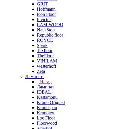
GRIT
Hoffmann
Icon Floor
Invictus
LAMIWOOD
NatisSton
Republic floor
ROYCE
Spark
Texfloor
TheFloor
VINILAM
westerhoff
Zeta
Ламинат
Назад
Ламинат
IDEAL
Kastamonu
Krono Original
Kronospan
Kronotex
Loc Floor
Floorwood
Aberhof