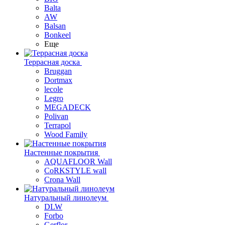
Balta
AW
Balsan
Bonkeel
Еще
Террасная доска
Bruggan
Dortmax
lecole
Legro
MEGADECK
Polivan
Terrapol
Wood Family
Настенные покрытия
AQUAFLOOR Wall
CoRKSTYLE wall
Crona Wall
Натуральный линолеум
DLW
Forbo
Gerflor