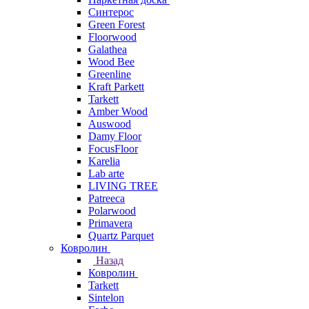
Синтерос
Green Forest
Floorwood
Galathea
Wood Bee
Greenline
Kraft Parkett
Tarkett
Amber Wood
Auswood
Damy Floor
FocusFloor
Karelia
Lab arte
LIVING TREE
Patreeca
Polarwood
Primavera
Quartz Parquet
Ковролин
Назад
Ковролин
Tarkett
Sintelon