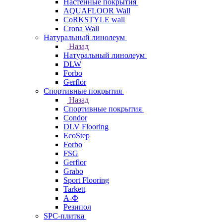
Настенные покрытия
AQUAFLOOR Wall
CoRKSTYLE wall
Crona Wall
Натуральный линолеум
Назад
Натуральный линолеум
DLW
Forbo
Gerflor
Спортивные покрытия
Назад
Спортивные покрытия
Condor
DLV Flooring
EcoStep
Forbo
FSG
Gerflor
Grabo
Sport Flooring
Tarkett
А-Ф
Резипол
SPC-плитка