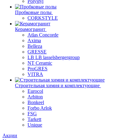
Polystyl
Пробковые полы
CORKSTYLE
Керамогранит
Atlas Concorde
Axima
Belleza
GRESSE
LB LB lasselsbergergroup
NT Ceramic
ProGRES
VITRA
Строительная химия и комплектующие
Eurocol
Arbiton
Bonkeel
Forbo Arlok
FSG
Tarkett
Unique
Акции