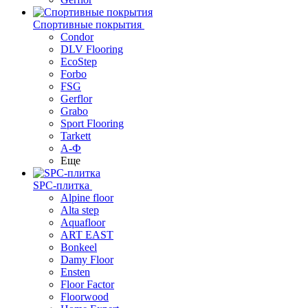
Спортивные покрытия
Condor
DLV Flooring
EcoStep
Forbo
FSG
Gerflor
Grabo
Sport Flooring
Tarkett
А-Ф
Еще
SPC-плитка
Alpine floor
Alta step
Aquafloor
ART EAST
Bonkeel
Damy Floor
Ensten
Floor Factor
Floorwood