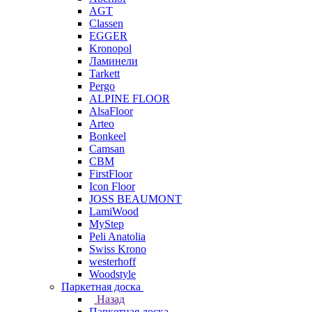
AGT
Classen
EGGER
Kronopol
Ламинели
Tarkett
Pergo
ALPINE FLOOR
AlsaFloor
Arteo
Bonkeel
Camsan
CBM
FirstFloor
Icon Floor
JOSS BEAUMONT
LamiWood
MyStep
Peli Anatolia
Swiss Krono
westerhoff
Woodstyle
Паркетная доска
Назад
Паркетная доска