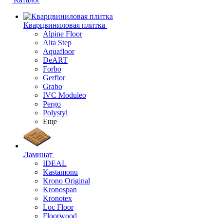
Кварцвиниловая плитка
Alpine Floor
Alta Step
Aquafloor
DeART
Forbo
Gerflor
Grabo
IVC Moduleo
Pergo
Polystyl
Еще
Ламинат
IDEAL
Kastamonu
Krono Original
Kronospan
Kronotex
Loc Floor
Floorwood