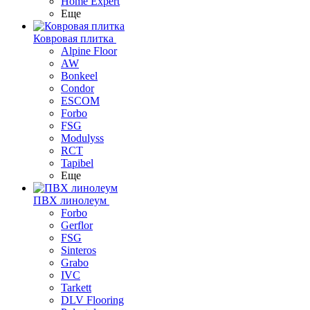
Home Expert
Еще
Ковровая плитка
Alpine Floor
AW
Bonkeel
Condor
ESCOM
Forbo
FSG
Modulyss
RCT
Tapibel
Еще
ПВХ линолеум
Forbo
Gerflor
FSG
Sinteros
Grabo
IVC
Tarkett
DLV Flooring