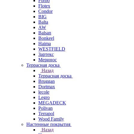
Forbo
Flotex
Condor
BIG
Balta
AW
Balsan
Bonkeel
Haima
WESTFIELD
Зартекс
Меринос
Террасная доска
Назад
Террасная доска
Bruggan
Dortmax
lecole
Legro
MEGADECK
Polivan
Terrapol
Wood Family
Настенные покрытия
Назад