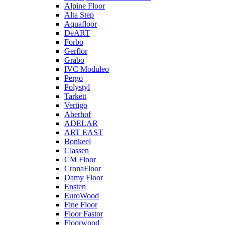
Alpine Floor
Alta Step
Aquafloor
DeART
Forbo
Gerflor
Grabo
IVC Moduleo
Pergo
Polystyl
Tarkett
Vertigo
Aberhof
ADELAR
ART EAST
Bonkeel
Classen
CM Floor
CronaFloor
Damy Floor
Ensten
EuroWood
Fine Floor
Floor Fastor
Floorwood