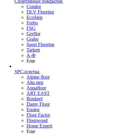
Спортивные покрытия
Condor
DLV Flooring
EcoStep
Forbo
FSG
Gerflor
Grabo
Sport Flooring
Tarkett
А-Ф
Еще
SPC-плитка
Alpine floor
Alta step
Aquafloor
ART EAST
Bonkeel
Damy Floor
Ensten
Floor Factor
Floorwood
Home Expert
Еще