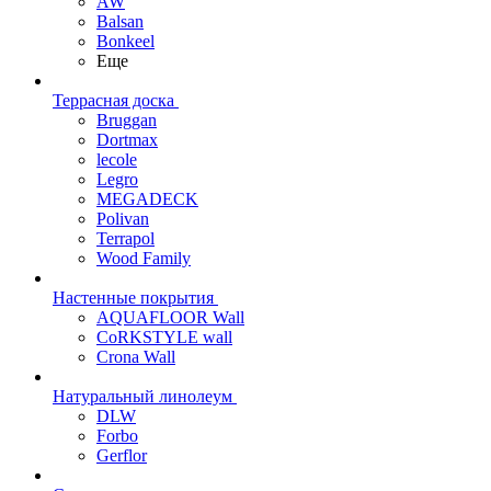
AW
Balsan
Bonkeel
Еще
Террасная доска
Bruggan
Dortmax
lecole
Legro
MEGADECK
Polivan
Terrapol
Wood Family
Настенные покрытия
AQUAFLOOR Wall
CoRKSTYLE wall
Crona Wall
Натуральный линолеум
DLW
Forbo
Gerflor