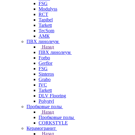
FSG
Modulyss
RCT
Tapibel
Tarkett
TecSom
АМК
ПВХ линолеум
Назад
ПВХ линолеум
Forbo
Gerflor
FSG
Sinteros
Grabo
IVC
Tarkett
DLV Flooring
Polystyl
Пробковые полы
Назад
Пробковые полы
CORKSTYLE
Керамогранит
Назад