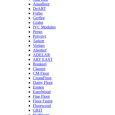
Aquafloor
DeART
Forbo
Gerflor
Grabo
IVC Moduleo
Pergo
Polystyl
Tarkett
Vertigo
Aberhof
ADELAR
ART EAST
Bonkeel
Classen
CM Floor
CronaFloor
Damy Floor
Ensten
EuroWood
Fine Floor
Floor Fastor
Floorwood
GRIT
Hoffmann