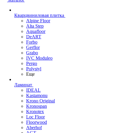
Кварцвиниловая плитка
Alpine Floor
Alta Step
Aquafloor
DeART
Forbo
Gerflor
Grabo
IVC Moduleo
Pergo
Polystyl
Еще
Ламинат
IDEAL
Kastamonu
Krono Original
Kronospan
Kronotex
Loc Floor
Floorwood
Aberhof
AGT