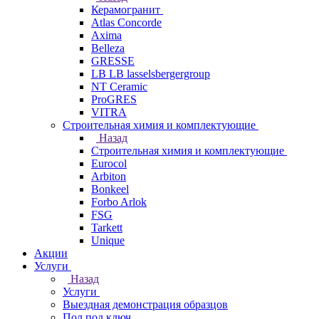
Керамогранит
Atlas Concorde
Axima
Belleza
GRESSE
LB LB lasselsbergergroup
NT Ceramic
ProGRES
VITRA
Строительная химия и комплектующие
Назад
Строительная химия и комплектующие
Eurocol
Arbiton
Bonkeel
Forbo Arlok
FSG
Tarkett
Unique
Акции
Услуги
Назад
Услуги
Выездная демонстрация образцов
Пол под ключ