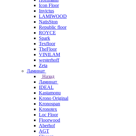
Icon Floor
Invictus
LAMIWOOD
NatisSton
Republic floor
ROYCE
Spark
Texfloor
TheFloor
VINILAM
westerhoff
Zeta
Ламинат
Назад
Ламинат
IDEAL
Kastamonu
Krono Original
Kronospan
Kronotex
Loc Floor
Floorwood
Aberhof
AGT