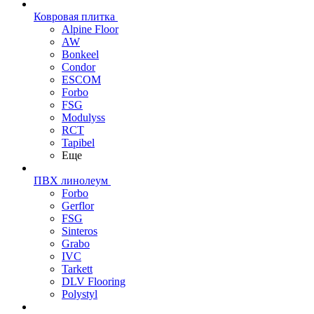
Ковровая плитка
Alpine Floor
AW
Bonkeel
Condor
ESCOM
Forbo
FSG
Modulyss
RCT
Tapibel
Еще
ПВХ линолеум
Forbo
Gerflor
FSG
Sinteros
Grabo
IVC
Tarkett
DLV Flooring
Polystyl