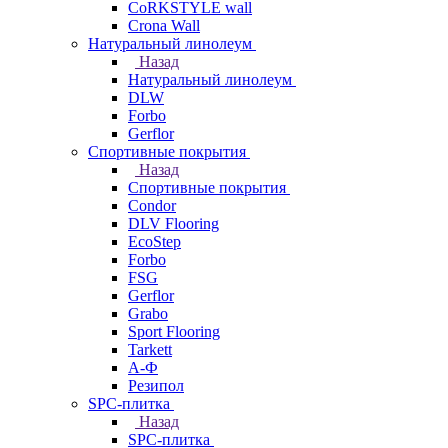
CoRKSTYLE wall
Crona Wall
Натуральный линолеум
Назад
Натуральный линолеум
DLW
Forbo
Gerflor
Спортивные покрытия
Назад
Спортивные покрытия
Condor
DLV Flooring
EcoStep
Forbo
FSG
Gerflor
Grabo
Sport Flooring
Tarkett
А-Ф
Резипол
SPC-плитка
Назад
SPC-плитка