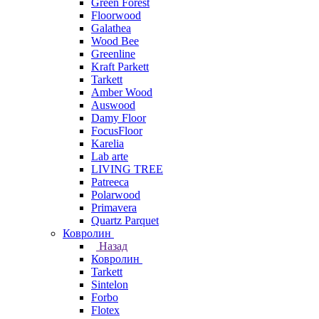
Green Forest
Floorwood
Galathea
Wood Bee
Greenline
Kraft Parkett
Tarkett
Amber Wood
Auswood
Damy Floor
FocusFloor
Karelia
Lab arte
LIVING TREE
Patreeca
Polarwood
Primavera
Quartz Parquet
Ковролин
Назад
Ковролин
Tarkett
Sintelon
Forbo
Flotex