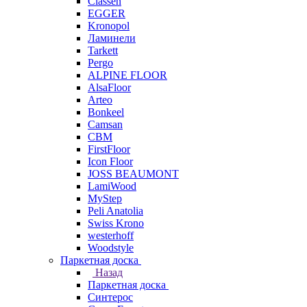
Classen
EGGER
Kronopol
Ламинели
Tarkett
Pergo
ALPINE FLOOR
AlsaFloor
Arteo
Bonkeel
Camsan
CBM
FirstFloor
Icon Floor
JOSS BEAUMONT
LamiWood
MyStep
Peli Anatolia
Swiss Krono
westerhoff
Woodstyle
Паркетная доска
Назад
Паркетная доска
Синтерос