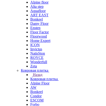
Alpine floor
Alta step
Aquafloor
ART EAST
Bonkeel
Damy Floor
Ensten
Floor Factor
Floorwood
Home Expert
ICON
Invictus
NatisSton
ROYCE
Wonderfull
Zeta
Ковровая плитка
Назад
Ковровая плитка
Alpine Floor
AW
Bonkeel
Condor
ESCOM
Forbo