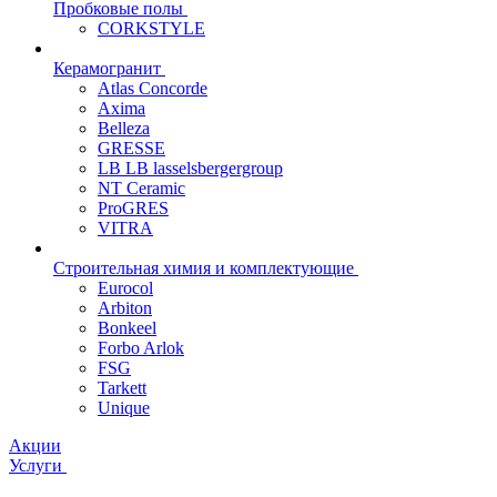
Пробковые полы
CORKSTYLE
Керамогранит
Atlas Concorde
Axima
Belleza
GRESSE
LB LB lasselsbergergroup
NT Ceramic
ProGRES
VITRA
Строительная химия и комплектующие
Eurocol
Arbiton
Bonkeel
Forbo Arlok
FSG
Tarkett
Unique
Акции
Услуги