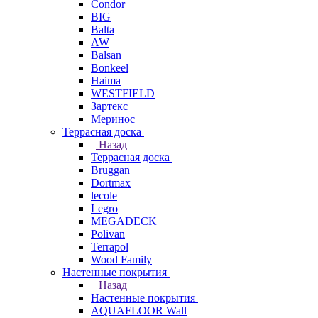
Condor
BIG
Balta
AW
Balsan
Bonkeel
Haima
WESTFIELD
Зартекс
Меринос
Террасная доска
Назад
Террасная доска
Bruggan
Dortmax
lecole
Legro
MEGADECK
Polivan
Terrapol
Wood Family
Настенные покрытия
Назад
Настенные покрытия
AQUAFLOOR Wall