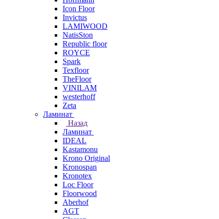
Icon Floor
Invictus
LAMIWOOD
NatisSton
Republic floor
ROYCE
Spark
Texfloor
TheFloor
VINILAM
westerhoff
Zeta
Ламинат
Назад
Ламинат
IDEAL
Kastamonu
Krono Original
Kronospan
Kronotex
Loc Floor
Floorwood
Aberhof
AGT