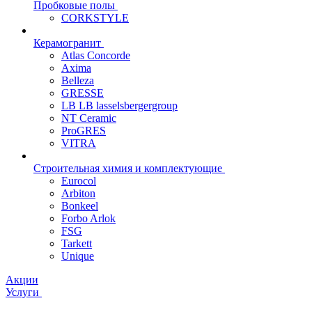
Пробковые полы
CORKSTYLE
Керамогранит
Atlas Concorde
Axima
Belleza
GRESSE
LB LB lasselsbergergroup
NT Ceramic
ProGRES
VITRA
Строительная химия и комплектующие
Eurocol
Arbiton
Bonkeel
Forbo Arlok
FSG
Tarkett
Unique
Акции
Услуги