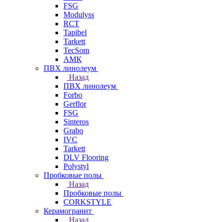
FSG
Modulyss
RCT
Tapibel
Tarkett
TecSom
АМК
ПВХ линолеум
Назад
ПВХ линолеум
Forbo
Gerflor
FSG
Sinteros
Grabo
IVC
Tarkett
DLV Flooring
Polystyl
Пробковые полы
Назад
Пробковые полы
CORKSTYLE
Керамогранит
Назад