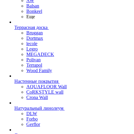
AW
Balsan
Bonkeel
Еще
Террасная доска
Bruggan
Dortmax
lecole
Legro
MEGADECK
Polivan
Terrapol
Wood Family
Настенные покрытия
AQUAFLOOR Wall
CoRKSTYLE wall
Crona Wall
Натуральный линолеум
DLW
Forbo
Gerflor