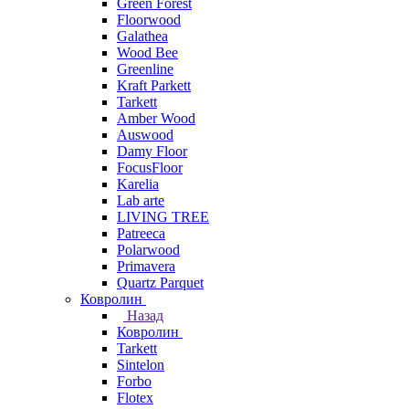
Green Forest
Floorwood
Galathea
Wood Bee
Greenline
Kraft Parkett
Tarkett
Amber Wood
Auswood
Damy Floor
FocusFloor
Karelia
Lab arte
LIVING TREE
Patreeca
Polarwood
Primavera
Quartz Parquet
Ковролин
Назад
Ковролин
Tarkett
Sintelon
Forbo
Flotex