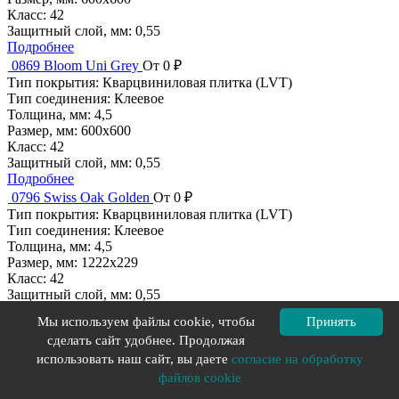
Класс:
42
Защитный слой, мм:
0,55
Подробнее
0869 Bloom Uni Grey
От 0 ₽
Тип покрытия:
Кварцвиниловая плитка (LVT)
Тип соединения:
Клеевое
Толщина, мм:
4,5
Размер, мм:
600x600
Класс:
42
Защитный слой, мм:
0,55
Подробнее
0796 Swiss Oak Golden
От 0 ₽
Тип покрытия:
Кварцвиниловая плитка (LVT)
Тип соединения:
Клеевое
Толщина, мм:
4,5
Размер, мм:
1222x229
Класс:
42
Защитный слой, мм:
0,55
Подробнее
Мы используем файлы cookie, чтобы
Принять
0618 Carmel
От 0 ₽
сделать сайт удобнее. Продолжая
Тип покрытия:
Кварцвиниловая плитка (LVT)
использовать наш сайт, вы даете
согласие на обработку
Тип соединения:
Клеевое
Толщина, мм:
4,5
файлов cookie
Размер, мм:
500x500