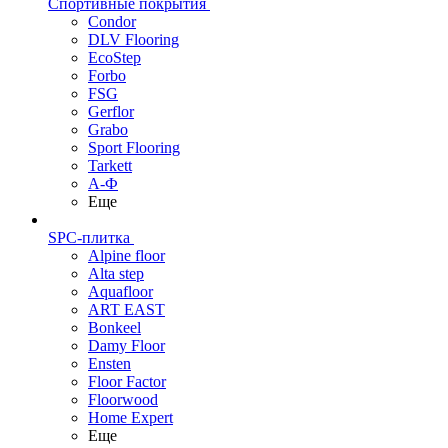
Спортивные покрытия
Condor
DLV Flooring
EcoStep
Forbo
FSG
Gerflor
Grabo
Sport Flooring
Tarkett
А-Ф
Еще
SPC-плитка
Alpine floor
Alta step
Aquafloor
ART EAST
Bonkeel
Damy Floor
Ensten
Floor Factor
Floorwood
Home Expert
Еще