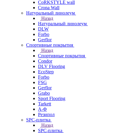
CoRKSTYLE wall
Crona Wall
Натуральный линолеум
Назад
Натуральный линолеум
DLW
Forbo
Gerflor
Спортивные покрытия
Назад
Спортивные покрытия
Condor
DLV Flooring
EcoStep
Forbo
FSG
Gerflor
Grabo
Sport Flooring
Tarkett
А-Ф
Резипол
SPC-плитка
Назад
SPC-плитка