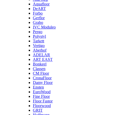
Aquafloor
DeART
Forbo
Gerflor
Grabo
IVC Moduleo
Pergo
Polystyl
Tarkett
Vertigo
Aberhof
ADELAR
ART EAST
Bonkeel
Classen
CM Floor
CronaFloor
Damy Floor
Ensten
EuroWood
Fine Floor
Floor Fastor
Floorwood
GRIT
Hoffmann