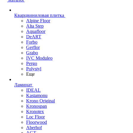
Кварцвиниловая плитка
Alpine Floor
Alta Step
Aquafloor
DeART
Forbo
Gerflor
Grabo
IVC Moduleo
Pergo
Polystyl
Еще
Ламинат
IDEAL
Kastamonu
Krono Original
Kronospan
Kronotex
Loc Floor
Floorwood
Aberhof
AGT