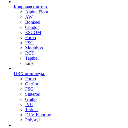
Ковровая плитка
Alpine Floor
AW
Bonkeel
Condor
ESCOM
Forbo
FSG
Modulyss
RCT
Tapibel
Еще
ПВХ линолеум
Forbo
Gerflor
FSG
Sinteros
Grabo
IVC
Tarkett
DLV Flooring
Polystyl