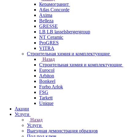
Керамогранит
Atlas Concorde
Axima
Belleza
GRESSE
LB LB lasselsbergergroup
NT Ceramic
ProGRES
VITRA
Строительная химия и комплектующие
Назад
Строительная химия и комплектующие
Eurocol
Arbiton
Bonkeel
Forbo Arlok
FSG
Tarkett
Unique
Акции
Услуги
Назад
Услуги
Выездная демонстрация образцов
Пол под ключ