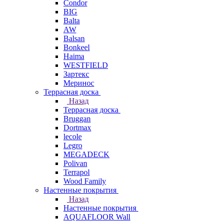
Condor
BIG
Balta
AW
Balsan
Bonkeel
Haima
WESTFIELD
Зартекс
Меринос
Террасная доска
Назад
Террасная доска
Bruggan
Dortmax
lecole
Legro
MEGADECK
Polivan
Terrapol
Wood Family
Настенные покрытия
Назад
Настенные покрытия
AQUAFLOOR Wall