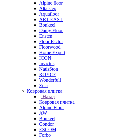
Alpine floor
Alta step
Aquafloor
ART EAST
Bonkeel
Damy Floor
Ensten
Floor Factor
Floorwood
Home Expert
ICON
Invictus
NatisSton
ROYCE
Wonderfull
Zeta
Ковровая плитка
Назад
Ковровая плитка
Alpine Floor
AW
Bonkeel
Condor
ESCOM
Forbo