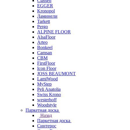
Classen
EGGER
Kronopol
Ламинели
Tarkett
Pergo
ALPINE FLOOR
AlsaFloor
Arteo
Bonkeel
Camsan
CBM
FirstFloor
Icon Floor
JOSS BEAUMONT
LamiWood
MyStep
Peli Anatolia
Swiss Krono
westerhoff
Woodstyle
Паркетная доска
Назад
Паркетная доска
Синтерос