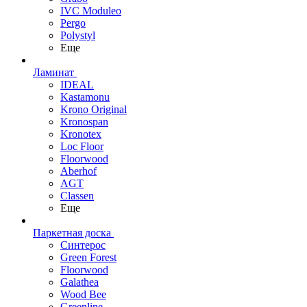
IVC Moduleo
Pergo
Polystyl
Еще
Ламинат
IDEAL
Kastamonu
Krono Original
Kronospan
Kronotex
Loc Floor
Floorwood
Aberhof
AGT
Classen
Еще
Паркетная доска
Синтерос
Green Forest
Floorwood
Galathea
Wood Bee
Greenline