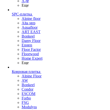
А-Ф
Еще
SPC-плитка
Alpine floor
Alta step
Aquafloor
ART EAST
Bonkeel
Damy Floor
Ensten
Floor Factor
Floorwood
Home Expert
Еще
Ковровая плитка
Alpine Floor
AW
Bonkeel
Condor
ESCOM
Forbo
FSG
Modulyss