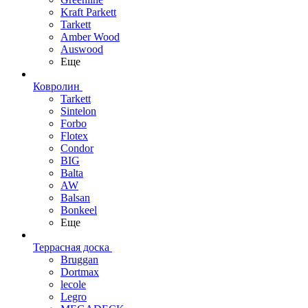
Kraft Parkett
Tarkett
Amber Wood
Auswood
Еще
Ковролин
Tarkett
Sintelon
Forbo
Flotex
Condor
BIG
Balta
AW
Balsan
Bonkeel
Еще
Террасная доска
Bruggan
Dortmax
lecole
Legro