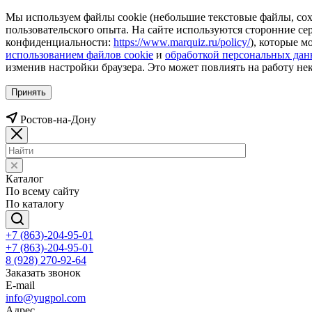
Мы используем файлы cookie (небольшие текстовые файлы, сохр
пользовательского опыта. На сайте используются сторонние с
конфиденциальности:
https://www.marquiz.ru/policy/
), которые м
использованием файлов cookie
и
обработкой персональных да
изменив настройки браузера. Это может повлиять на работу не
Принять
Ростов-на-Дону
Каталог
По всему сайту
По каталогу
+7 (863)-204-95-01
+7 (863)-204-95-01
8 (928) 270-92-64
Заказать звонок
E-mail
info@yugpol.com
Адрес