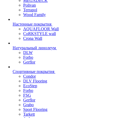
MEGADECK
Polivan
Terrapol
Wood Family
Настенные покрытия
AQUAFLOOR Wall
CoRKSTYLE wall
Crona Wall
Натуральный линолеум
DLW
Forbo
Gerflor
Спортивные покрытия
Condor
DLV Flooring
EcoStep
Forbo
FSG
Gerflor
Grabo
Sport Flooring
Tarkett