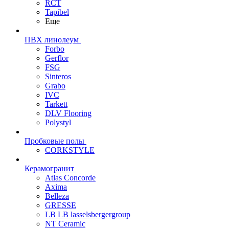
RCT
Tapibel
Еще
ПВХ линолеум
Forbo
Gerflor
FSG
Sinteros
Grabo
IVC
Tarkett
DLV Flooring
Polystyl
Пробковые полы
CORKSTYLE
Керамогранит
Atlas Concorde
Axima
Belleza
GRESSE
LB LB lasselsbergergroup
NT Ceramic