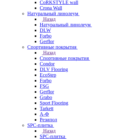
CoRKSTYLE wall
Crona Wall
Натуральный линолеум
Назад
Натуральный линолеум
DLW
Forbo
Gerflor
Спортивные покрытия
Назад
Спортивные покрытия
Condor
DLV Flooring
EcoStep
Forbo
FSG
Gerflor
Grabo
Sport Flooring
Tarkett
А-Ф
Резипол
SPC-плитка
Назад
SPC-плитка