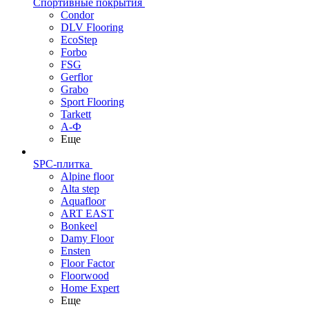
Спортивные покрытия
Condor
DLV Flooring
EcoStep
Forbo
FSG
Gerflor
Grabo
Sport Flooring
Tarkett
А-Ф
Еще
SPC-плитка
Alpine floor
Alta step
Aquafloor
ART EAST
Bonkeel
Damy Floor
Ensten
Floor Factor
Floorwood
Home Expert
Еще