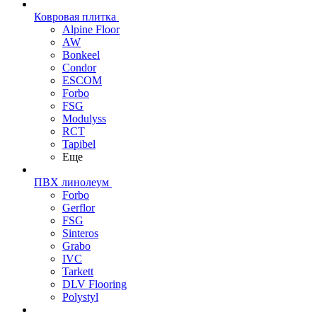
Ковровая плитка
Alpine Floor
AW
Bonkeel
Condor
ESCOM
Forbo
FSG
Modulyss
RCT
Tapibel
Еще
ПВХ линолеум
Forbo
Gerflor
FSG
Sinteros
Grabo
IVC
Tarkett
DLV Flooring
Polystyl