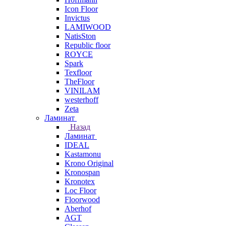
Icon Floor
Invictus
LAMIWOOD
NatisSton
Republic floor
ROYCE
Spark
Texfloor
TheFloor
VINILAM
westerhoff
Zeta
Ламинат
Назад
Ламинат
IDEAL
Kastamonu
Krono Original
Kronospan
Kronotex
Loc Floor
Floorwood
Aberhof
AGT