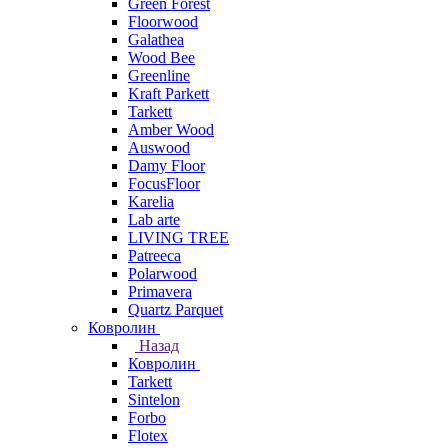
Green Forest
Floorwood
Galathea
Wood Bee
Greenline
Kraft Parkett
Tarkett
Amber Wood
Auswood
Damy Floor
FocusFloor
Karelia
Lab arte
LIVING TREE
Patreeca
Polarwood
Primavera
Quartz Parquet
Ковролин
Назад
Ковролин
Tarkett
Sintelon
Forbo
Flotex