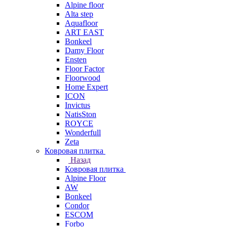
Alpine floor
Alta step
Aquafloor
ART EAST
Bonkeel
Damy Floor
Ensten
Floor Factor
Floorwood
Home Expert
ICON
Invictus
NatisSton
ROYCE
Wonderfull
Zeta
Ковровая плитка
Назад
Ковровая плитка
Alpine Floor
AW
Bonkeel
Condor
ESCOM
Forbo