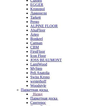
Classen
EGGER
Kronopol
Ламинели
Tarkett
Pergo
ALPINE FLOOR
AlsaFloor
Arteo
Bonkeel
Camsan
CBM
FirstFloor
Icon Floor
JOSS BEAUMONT
LamiWood
MyStep
Peli Anatolia
Swiss Krono
westerhoff
Woodstyle
Паркетная доска
Назад
Паркетная доска
Синтерос