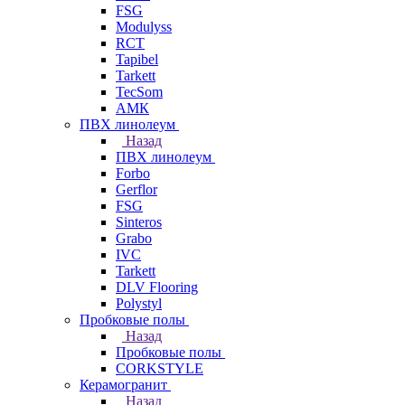
FSG
Modulyss
RCT
Tapibel
Tarkett
TecSom
АМК
ПВХ линолеум
Назад
ПВХ линолеум
Forbo
Gerflor
FSG
Sinteros
Grabo
IVC
Tarkett
DLV Flooring
Polystyl
Пробковые полы
Назад
Пробковые полы
CORKSTYLE
Керамогранит
Назад