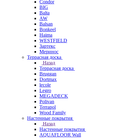
Condor
BIG
Balta
AW
Balsan
Bonkeel
Haima
WESTFIELD
Зартекс
Меринос
Террасная доска
Назад
Террасная доска
Bruggan
Dortmax
lecole
Legro
MEGADECK
Polivan
Terrapol
Wood Family
Настенные покрытия
Назад
Настенные покрытия
AQUAFLOOR Wall