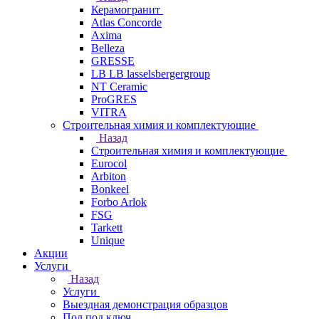
Керамогранит
Atlas Concorde
Axima
Belleza
GRESSE
LB LB lasselsbergergroup
NT Ceramic
ProGRES
VITRA
Строительная химия и комплектующие
Назад
Строительная химия и комплектующие
Eurocol
Arbiton
Bonkeel
Forbo Arlok
FSG
Tarkett
Unique
Акции
Услуги
Назад
Услуги
Выездная демонстрация образцов
Пол под ключ