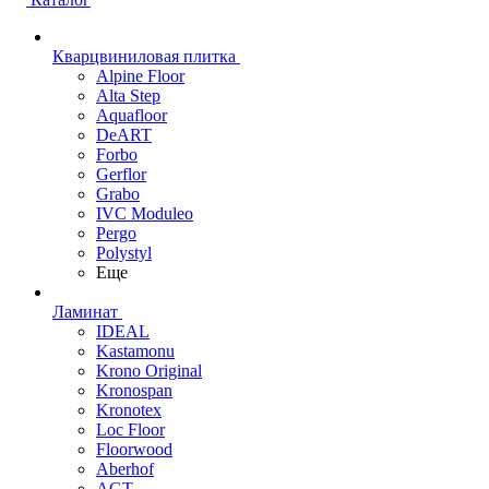
Кварцвиниловая плитка
Alpine Floor
Alta Step
Aquafloor
DeART
Forbo
Gerflor
Grabo
IVC Moduleo
Pergo
Polystyl
Еще
Ламинат
IDEAL
Kastamonu
Krono Original
Kronospan
Kronotex
Loc Floor
Floorwood
Aberhof
AGT