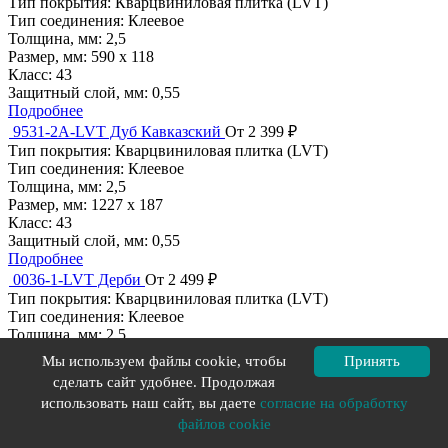
Тип покрытия:
Кварцвиниловая плитка (LVT)
Тип соединения:
Клеевое
Толщина, мм:
2,5
Размер, мм:
590 х 118
Класс:
43
Защитный слой, мм:
0,55
Подробнее
9531-2A-LVT Дуб Кавказский
От 2 399 ₽
Тип покрытия:
Кварцвиниловая плитка (LVT)
Тип соединения:
Клеевое
Толщина, мм:
2,5
Размер, мм:
1227 х 187
Класс:
43
Защитный слой, мм:
0,55
Подробнее
0036-1-LVT Дерби
От 2 499 ₽
Тип покрытия:
Кварцвиниловая плитка (LVT)
Тип соединения:
Клеевое
Толщина, мм:
2,5
Размер, мм:
590 х 118
Мы используем файлы cookie, чтобы
Принять
Класс:
43
сделать сайт удобнее. Продолжая
Защитный слой, мм:
0,55
использовать наш сайт, вы даете
согласие на обработку
Подробнее
файлов cookie
FF-1467 Гарат
От 2 857 ₽
Тип покрытия:
Кварцвиниловая плитка (LVT)