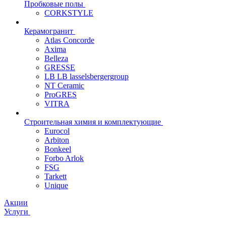
Пробковые полы
CORKSTYLE
Керамогранит
Atlas Concorde
Axima
Belleza
GRESSE
LB LB lasselsbergergroup
NT Ceramic
ProGRES
VITRA
Строительная химия и комплектующие
Eurocol
Arbiton
Bonkeel
Forbo Arlok
FSG
Tarkett
Unique
Акции
Услуги