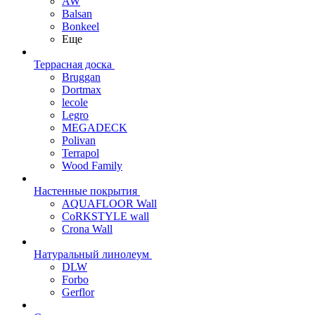
AW
Balsan
Bonkeel
Еще
Террасная доска
Bruggan
Dortmax
lecole
Legro
MEGADECK
Polivan
Terrapol
Wood Family
Настенные покрытия
AQUAFLOOR Wall
CoRKSTYLE wall
Crona Wall
Натуральный линолеум
DLW
Forbo
Gerflor