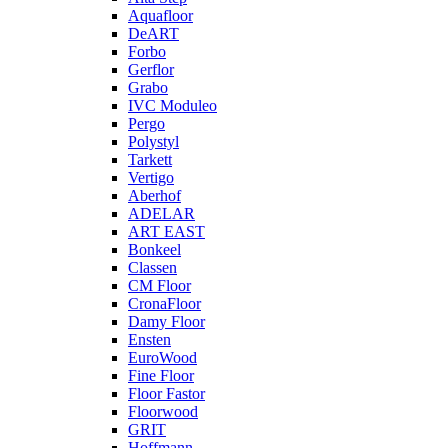
Aquafloor
DeART
Forbo
Gerflor
Grabo
IVC Moduleo
Pergo
Polystyl
Tarkett
Vertigo
Aberhof
ADELAR
ART EAST
Bonkeel
Classen
CM Floor
CronaFloor
Damy Floor
Ensten
EuroWood
Fine Floor
Floor Fastor
Floorwood
GRIT
Hoffmann