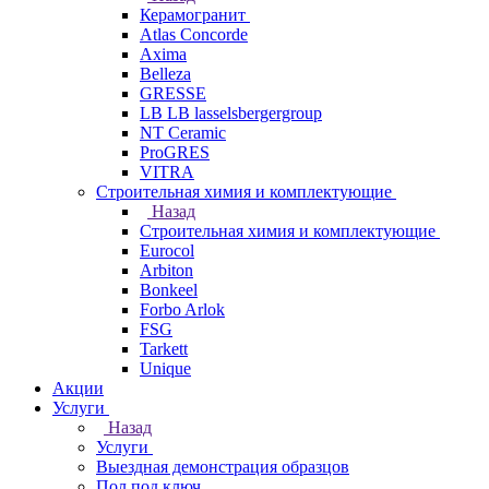
Керамогранит
Atlas Concorde
Axima
Belleza
GRESSE
LB LB lasselsbergergroup
NT Ceramic
ProGRES
VITRA
Строительная химия и комплектующие
Назад
Строительная химия и комплектующие
Eurocol
Arbiton
Bonkeel
Forbo Arlok
FSG
Tarkett
Unique
Акции
Услуги
Назад
Услуги
Выездная демонстрация образцов
Пол под ключ