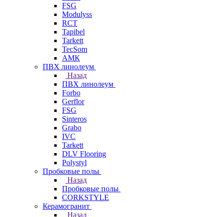
FSG
Modulyss
RCT
Tapibel
Tarkett
TecSom
АМК
ПВХ линолеум
Назад
ПВХ линолеум
Forbo
Gerflor
FSG
Sinteros
Grabo
IVC
Tarkett
DLV Flooring
Polystyl
Пробковые полы
Назад
Пробковые полы
CORKSTYLE
Керамогранит
Назад