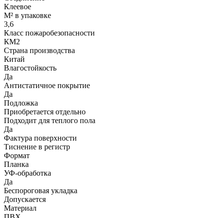
Клеевое
М² в упаковке
3,6
Класс пожаробезопасности
КМ2
Страна производства
Китай
Влагостойкость
Да
Антистатичное покрытие
Да
Подложка
Приобретается отдельно
Подходит для теплого пола
Да
Фактура поверхности
Тиснение в регистр
Формат
Планка
УФ-обработка
Да
Беспороговая укладка
Допускается
Материал
ПВХ