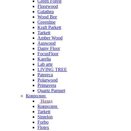
Green Forest
Floorwood
Galathea
Wood Bee
Greenline
Kraft Parkett
Tarkett
Amber Wood
Auswood
Damy Floor
FocusFloor
Karelia
Lab arte
LIVING TREE
Patreeca
Polarwood
Primavera
Quartz Parquet
Ковролин
Назад
Ковролин
Tarkett
Sintelon
Forbo
Flotex