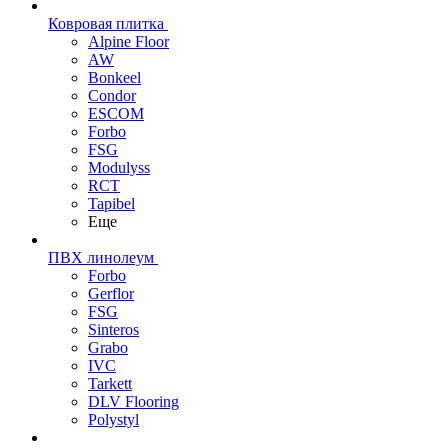
Ковровая плитка
Alpine Floor
AW
Bonkeel
Condor
ESCOM
Forbo
FSG
Modulyss
RCT
Tapibel
Еще
ПВХ линолеум
Forbo
Gerflor
FSG
Sinteros
Grabo
IVC
Tarkett
DLV Flooring
Polystyl