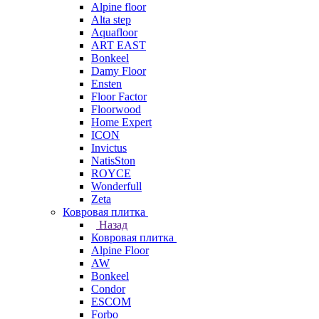
Alpine floor
Alta step
Aquafloor
ART EAST
Bonkeel
Damy Floor
Ensten
Floor Factor
Floorwood
Home Expert
ICON
Invictus
NatisSton
ROYCE
Wonderfull
Zeta
Ковровая плитка
Назад
Ковровая плитка
Alpine Floor
AW
Bonkeel
Condor
ESCOM
Forbo