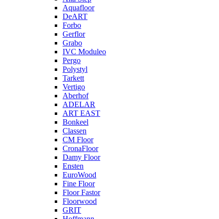
Aquafloor
DeART
Forbo
Gerflor
Grabo
IVC Moduleo
Pergo
Polystyl
Tarkett
Vertigo
Aberhof
ADELAR
ART EAST
Bonkeel
Classen
CM Floor
CronaFloor
Damy Floor
Ensten
EuroWood
Fine Floor
Floor Fastor
Floorwood
GRIT
Hoffmann