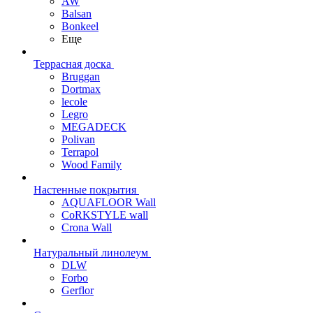
AW
Balsan
Bonkeel
Еще
Террасная доска
Bruggan
Dortmax
lecole
Legro
MEGADECK
Polivan
Terrapol
Wood Family
Настенные покрытия
AQUAFLOOR Wall
CoRKSTYLE wall
Crona Wall
Натуральный линолеум
DLW
Forbo
Gerflor