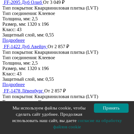
FF-2095 Дуб Олиб
От 3 049 ₽
Тип покрытия:
Кварцвиниловая плитка (LVT)
Тип соединения:
Клеевое
Толщина, мм:
2,5
Размер, мм:
1320 х 196
Класс:
43
Защитный слой, мм:
0,55
Подробнее
FF-1422 Дуб Авейру
От 2 857 ₽
Тип покрытия:
Кварцвиниловая плитка (LVT)
Тип соединения:
Клеевое
Толщина, мм:
2,5
Размер, мм:
1320 х 196
Класс:
43
Защитный слой, мм:
0,55
Подробнее
FF-1478 Лёвенбург
От 2 857 ₽
Тип покрытия:
Кварцвиниловая плитка (LVT)
Тип соединения:
Клеевое
Толщина, мм:
2,5
Мы используем файлы cookie, чтобы
Принять
Размер, мм:
659 х 329
сделать сайт удобнее. Продолжая
Класс:
43
использовать наш сайт, вы даете
согласие на обработку
Защитный слой, мм:
0,55
файлов cookie
Подробнее