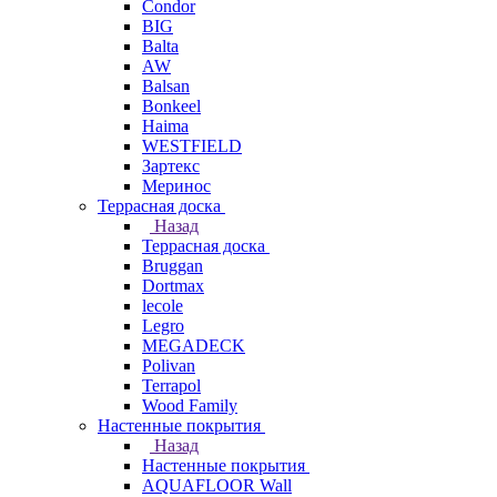
Condor
BIG
Balta
AW
Balsan
Bonkeel
Haima
WESTFIELD
Зартекс
Меринос
Террасная доска
Назад
Террасная доска
Bruggan
Dortmax
lecole
Legro
MEGADECK
Polivan
Terrapol
Wood Family
Настенные покрытия
Назад
Настенные покрытия
AQUAFLOOR Wall