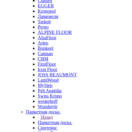
Classen
EGGER
Kronopol
Ламинели
Tarkett
Pergo
ALPINE FLOOR
AlsaFloor
Arteo
Bonkeel
Camsan
CBM
FirstFloor
Icon Floor
JOSS BEAUMONT
LamiWood
MyStep
Peli Anatolia
Swiss Krono
westerhoff
Woodstyle
Паркетная доска
Назад
Паркетная доска
Синтерос