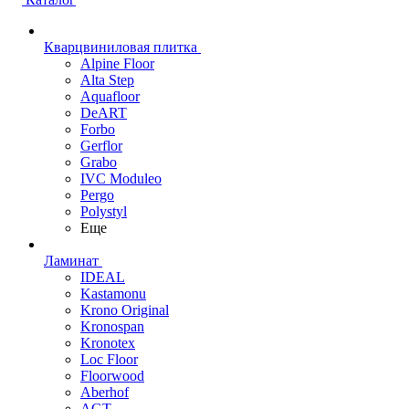
Кварцвиниловая плитка
Alpine Floor
Alta Step
Aquafloor
DeART
Forbo
Gerflor
Grabo
IVC Moduleo
Pergo
Polystyl
Еще
Ламинат
IDEAL
Kastamonu
Krono Original
Kronospan
Kronotex
Loc Floor
Floorwood
Aberhof
AGT