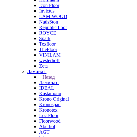
Icon Floor
Invictus
LAMIWOOD
NatisSton
Republic floor
ROYCE
Spark
Texfloor
TheFloor
VINILAM
westerhoff
Zeta
Ламинат
Назад
Ламинат
IDEAL
Kastamonu
Krono Original
Kronospan
Kronotex
Loc Floor
Floorwood
Aberhof
AGT