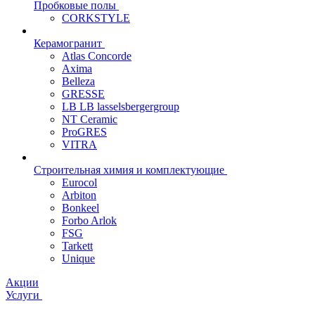
Пробковые полы
CORKSTYLE
Керамогранит
Atlas Concorde
Axima
Belleza
GRESSE
LB LB lasselsbergergroup
NT Ceramic
ProGRES
VITRA
Строительная химия и комплектующие
Eurocol
Arbiton
Bonkeel
Forbo Arlok
FSG
Tarkett
Unique
Акции
Услуги