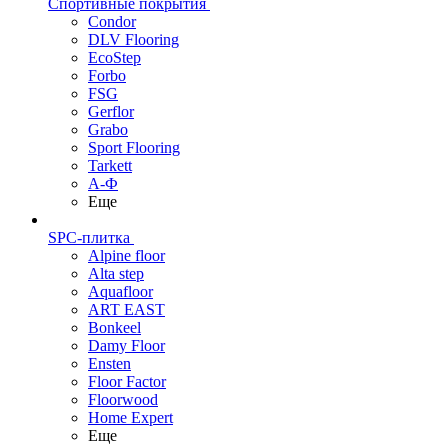
Спортивные покрытия
Condor
DLV Flooring
EcoStep
Forbo
FSG
Gerflor
Grabo
Sport Flooring
Tarkett
А-Ф
Еще
SPC-плитка
Alpine floor
Alta step
Aquafloor
ART EAST
Bonkeel
Damy Floor
Ensten
Floor Factor
Floorwood
Home Expert
Еще