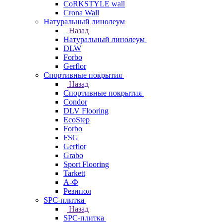
CoRKSTYLE wall
Crona Wall
Натуральный линолеум
Назад
Натуральный линолеум
DLW
Forbo
Gerflor
Спортивные покрытия
Назад
Спортивные покрытия
Condor
DLV Flooring
EcoStep
Forbo
FSG
Gerflor
Grabo
Sport Flooring
Tarkett
А-Ф
Резипол
SPC-плитка
Назад
SPC-плитка