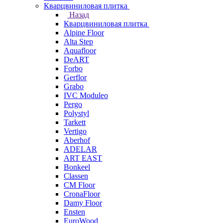
Кварцвиниловая плитка
Назад
Кварцвиниловая плитка
Alpine Floor
Alta Step
Aquafloor
DeART
Forbo
Gerflor
Grabo
IVC Moduleo
Pergo
Polystyl
Tarkett
Vertigo
Aberhof
ADELAR
ART EAST
Bonkeel
Classen
CM Floor
CronaFloor
Damy Floor
Ensten
EuroWood