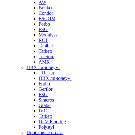
AW
Bonkeel
Condor
ESCOM
Forbo
FSG
Modulyss
RCT
Tapibel
Tarkett
TecSom
АМК
ПВХ линолеум
Назад
ПВХ линолеум
Forbo
Gerflor
FSG
Sinteros
Grabo
IVC
Tarkett
DLV Flooring
Polystyl
Пробковые полы