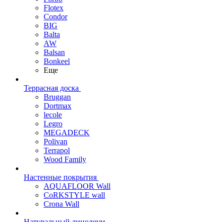
Flotex
Condor
BIG
Balta
AW
Balsan
Bonkeel
Еще
Террасная доска
Bruggan
Dortmax
lecole
Legro
MEGADECK
Polivan
Terrapol
Wood Family
Настенные покрытия
AQUAFLOOR Wall
CoRKSTYLE wall
Crona Wall
Натуральный линолеум