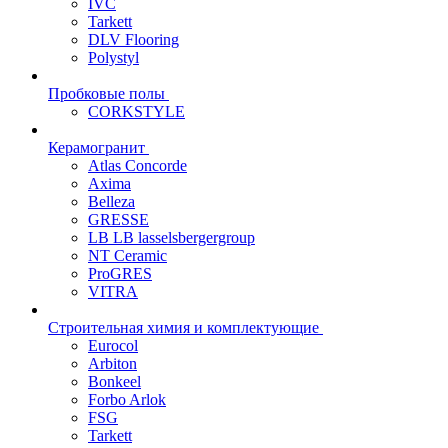
IVC
Tarkett
DLV Flooring
Polystyl
Пробковые полы
CORKSTYLE
Керамогранит
Atlas Concorde
Axima
Belleza
GRESSE
LB LB lasselsbergergroup
NT Ceramic
ProGRES
VITRA
Строительная химия и комплектующие
Eurocol
Arbiton
Bonkeel
Forbo Arlok
FSG
Tarkett