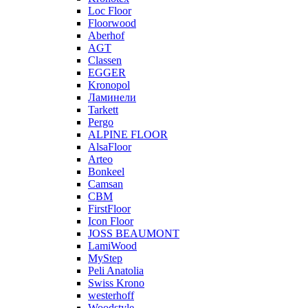
Loc Floor
Floorwood
Aberhof
AGT
Classen
EGGER
Kronopol
Ламинели
Tarkett
Pergo
ALPINE FLOOR
AlsaFloor
Arteo
Bonkeel
Camsan
CBM
FirstFloor
Icon Floor
JOSS BEAUMONT
LamiWood
MyStep
Peli Anatolia
Swiss Krono
westerhoff
Woodstyle