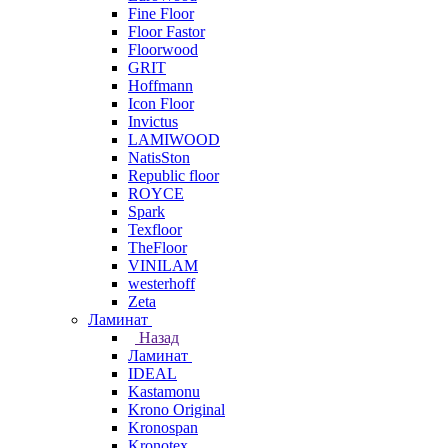
Fine Floor
Floor Fastor
Floorwood
GRIT
Hoffmann
Icon Floor
Invictus
LAMIWOOD
NatisSton
Republic floor
ROYCE
Spark
Texfloor
TheFloor
VINILAM
westerhoff
Zeta
Ламинат
Назад
Ламинат
IDEAL
Kastamonu
Krono Original
Kronospan
Kronotex