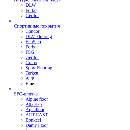
DLW
Forbo
Gerflor
Спортивные покрытия
Condor
DLV Flooring
EcoStep
Forbo
FSG
Gerflor
Grabo
Sport Flooring
Tarkett
А-Ф
Еще
SPC-плитка
Alpine floor
Alta step
Aquafloor
ART EAST
Bonkeel
Damy Floor