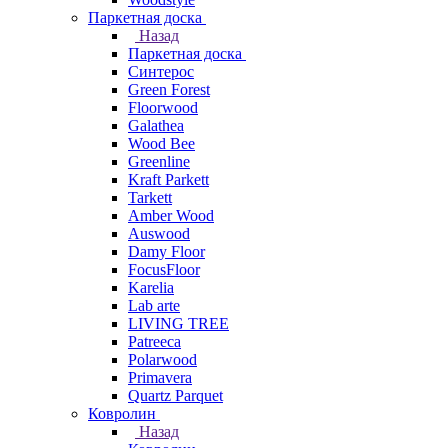
Паркетная доска
Назад
Паркетная доска
Синтерос
Green Forest
Floorwood
Galathea
Wood Bee
Greenline
Kraft Parkett
Tarkett
Amber Wood
Auswood
Damy Floor
FocusFloor
Karelia
Lab arte
LIVING TREE
Patreeca
Polarwood
Primavera
Quartz Parquet
Ковролин
Назад