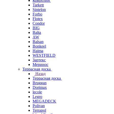
Ковролин
Tarkett
Sintelon
Forbo
Flotex
Condor
BIG
Balta
AW
Balsan
Bonkeel
Haima
WESTFIELD
Зартекс
Меринос
Террасная доска
Назад
Террасная доска
Bruggan
Dortmax
lecole
Legro
MEGADECK
Polivan
Terrapol