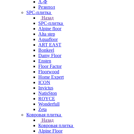
А-Ф
Резипол
SPC-плитка
Назад
SPC-плитка
Alpine floor
Alta step
Aquafloor
ART EAST
Bonkeel
Damy Floor
Ensten
Floor Factor
Floorwood
Home Expert
ICON
Invictus
NatisSton
ROYCE
Wonderfull
Zeta
Ковровая плитка
Назад
Ковровая плитка
Alpine Floor