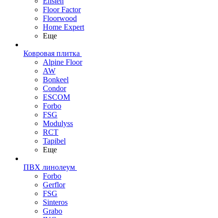
Ensten
Floor Factor
Floorwood
Home Expert
Еще
Ковровая плитка
Alpine Floor
AW
Bonkeel
Condor
ESCOM
Forbo
FSG
Modulyss
RCT
Tapibel
Еще
ПВХ линолеум
Forbo
Gerflor
FSG
Sinteros
Grabo