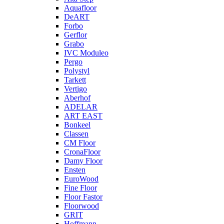
Aquafloor
DeART
Forbo
Gerflor
Grabo
IVC Moduleo
Pergo
Polystyl
Tarkett
Vertigo
Aberhof
ADELAR
ART EAST
Bonkeel
Classen
CM Floor
CronaFloor
Damy Floor
Ensten
EuroWood
Fine Floor
Floor Fastor
Floorwood
GRIT
Hoffmann