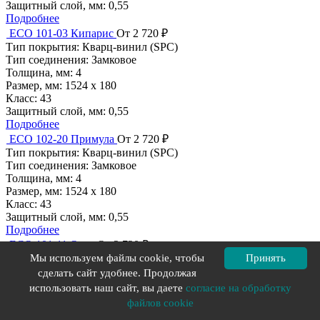
Защитный слой, мм:
0,55
Подробнее
ECO 101-03 Кипарис
От 2 720 ₽
Тип покрытия:
Кварц-винил (SPC)
Тип соединения:
Замковое
Толщина, мм:
4
Размер, мм:
1524 х 180
Класс:
43
Защитный слой, мм:
0,55
Подробнее
ECO 102-20 Примула
От 2 720 ₽
Тип покрытия:
Кварц-винил (SPC)
Тип соединения:
Замковое
Толщина, мм:
4
Размер, мм:
1524 х 180
Класс:
43
Защитный слой, мм:
0,55
Подробнее
ECO 101-11 Олея
От 2 720 ₽
Тип покрытия:
Кварц-винил (SPC)
Мы используем файлы cookie, чтобы
Принять
Тип соединения:
Замковое
сделать сайт удобнее. Продолжая
Толщина, мм:
4
использовать наш сайт, вы даете
согласие на обработку
Размер, мм:
1524 х 180
файлов cookie
Класс:
43