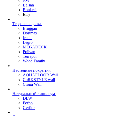
AW
Balsan
Bonkeel
Еще
Террасная доска
Bruggan
Dortmax
lecole
Legro
MEGADECK
Polivan
Terrapol
Wood Family
Настенные покрытия
AQUAFLOOR Wall
CoRKSTYLE wall
Crona Wall
Натуральный линолеум
DLW
Forbo
Gerflor