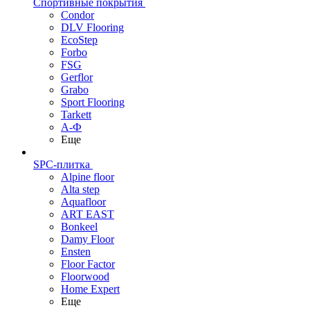
Спортивные покрытия
Condor
DLV Flooring
EcoStep
Forbo
FSG
Gerflor
Grabo
Sport Flooring
Tarkett
А-Ф
Еще
SPC-плитка
Alpine floor
Alta step
Aquafloor
ART EAST
Bonkeel
Damy Floor
Ensten
Floor Factor
Floorwood
Home Expert
Еще