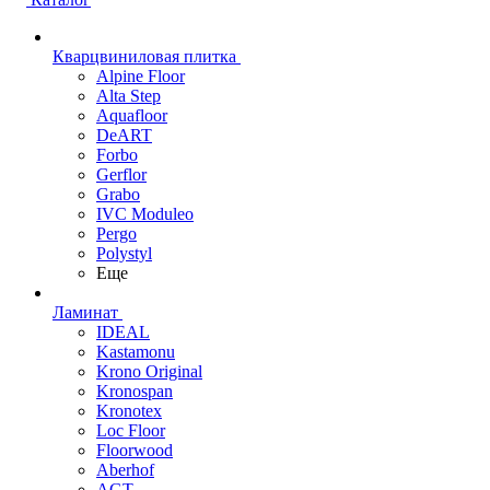
Кварцвиниловая плитка
Alpine Floor
Alta Step
Aquafloor
DeART
Forbo
Gerflor
Grabo
IVC Moduleo
Pergo
Polystyl
Еще
Ламинат
IDEAL
Kastamonu
Krono Original
Kronospan
Kronotex
Loc Floor
Floorwood
Aberhof
AGT