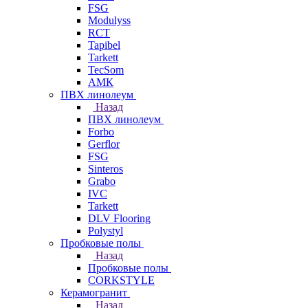
FSG
Modulyss
RCT
Tapibel
Tarkett
TecSom
АМК
ПВХ линолеум
Назад
ПВХ линолеум
Forbo
Gerflor
FSG
Sinteros
Grabo
IVC
Tarkett
DLV Flooring
Polystyl
Пробковые полы
Назад
Пробковые полы
CORKSTYLE
Керамогранит
Назад