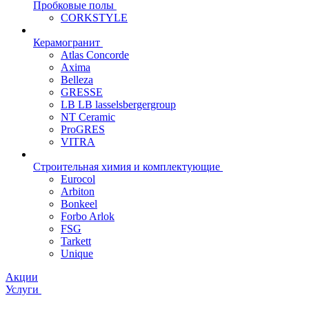
Пробковые полы
CORKSTYLE
Керамогранит
Atlas Concorde
Axima
Belleza
GRESSE
LB LB lasselsbergergroup
NT Ceramic
ProGRES
VITRA
Строительная химия и комплектующие
Eurocol
Arbiton
Bonkeel
Forbo Arlok
FSG
Tarkett
Unique
Акции
Услуги