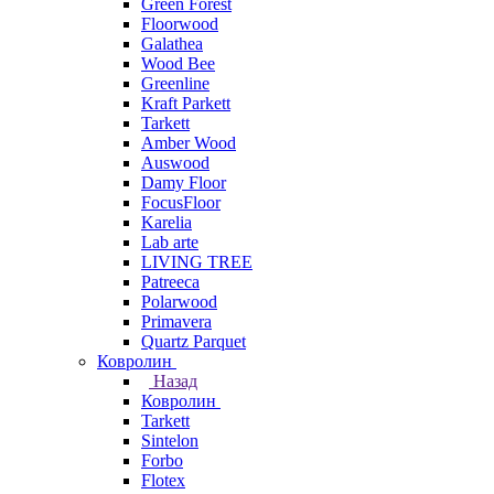
Green Forest
Floorwood
Galathea
Wood Bee
Greenline
Kraft Parkett
Tarkett
Amber Wood
Auswood
Damy Floor
FocusFloor
Karelia
Lab arte
LIVING TREE
Patreeca
Polarwood
Primavera
Quartz Parquet
Ковролин
Назад
Ковролин
Tarkett
Sintelon
Forbo
Flotex