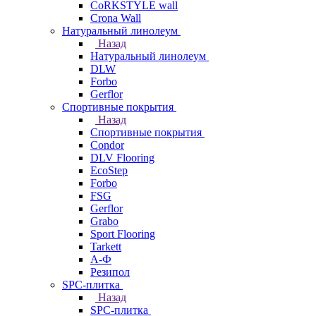
CoRKSTYLE wall
Crona Wall
Натуральный линолеум
Назад
Натуральный линолеум
DLW
Forbo
Gerflor
Спортивные покрытия
Назад
Спортивные покрытия
Condor
DLV Flooring
EcoStep
Forbo
FSG
Gerflor
Grabo
Sport Flooring
Tarkett
А-Ф
Резипол
SPC-плитка
Назад
SPC-плитка