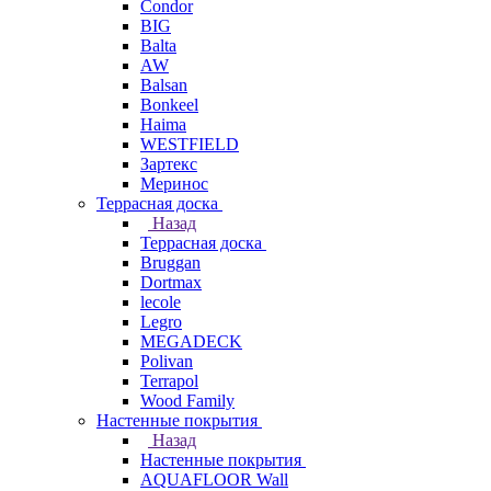
Condor
BIG
Balta
AW
Balsan
Bonkeel
Haima
WESTFIELD
Зартекс
Меринос
Террасная доска
Назад
Террасная доска
Bruggan
Dortmax
lecole
Legro
MEGADECK
Polivan
Terrapol
Wood Family
Настенные покрытия
Назад
Настенные покрытия
AQUAFLOOR Wall