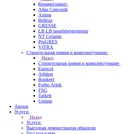
Керамогранит
Atlas Concorde
Axima
Belleza
GRESSE
LB LB lasselsbergergroup
NT Ceramic
ProGRES
VITRA
Строительная химия и комплектующие
Назад
Строительная химия и комплектующие
Eurocol
Arbiton
Bonkeel
Forbo Arlok
FSG
Tarkett
Unique
Акции
Услуги
Назад
Услуги
Выездная демонстрация образцов
Пол под ключ