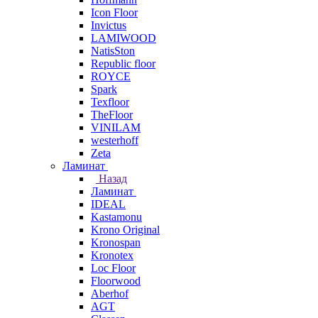
Icon Floor
Invictus
LAMIWOOD
NatisSton
Republic floor
ROYCE
Spark
Texfloor
TheFloor
VINILAM
westerhoff
Zeta
Ламинат
Назад
Ламинат
IDEAL
Kastamonu
Krono Original
Kronospan
Kronotex
Loc Floor
Floorwood
Aberhof
AGT