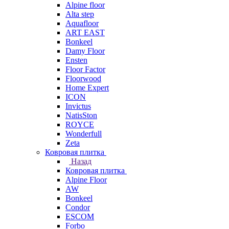
Alpine floor
Alta step
Aquafloor
ART EAST
Bonkeel
Damy Floor
Ensten
Floor Factor
Floorwood
Home Expert
ICON
Invictus
NatisSton
ROYCE
Wonderfull
Zeta
Ковровая плитка
Назад
Ковровая плитка
Alpine Floor
AW
Bonkeel
Condor
ESCOM
Forbo