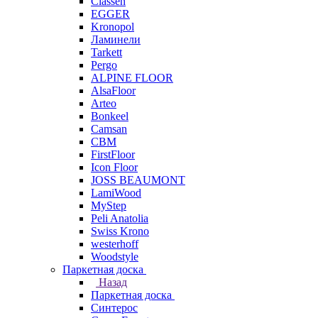
Classen
EGGER
Kronopol
Ламинели
Tarkett
Pergo
ALPINE FLOOR
AlsaFloor
Arteo
Bonkeel
Camsan
CBM
FirstFloor
Icon Floor
JOSS BEAUMONT
LamiWood
MyStep
Peli Anatolia
Swiss Krono
westerhoff
Woodstyle
Паркетная доска
Назад
Паркетная доска
Синтерос