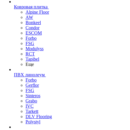
Ковровая плитка
Alpine Floor
AW
Bonkeel
Condor
ESCOM
Forbo
FSG
Modulyss
RCT
Tapibel
Еще
ПВХ линолеум
Forbo
Gerflor
FSG
Sinteros
Grabo
IVC
Tarkett
DLV Flooring
Polystyl